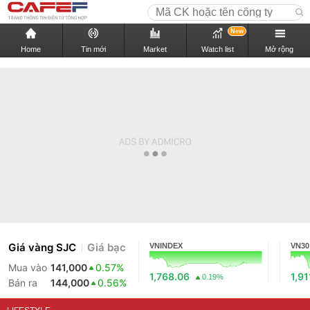
New
Home
Tin mới
Market
Watch list
Mở rộng
Giá vàng SJC
Giá bạc
VNINDEX
VN30
Mua vào
141,000
0.57%
1,768.06
1,91
0.19%
Bán ra
144,000
0.56%