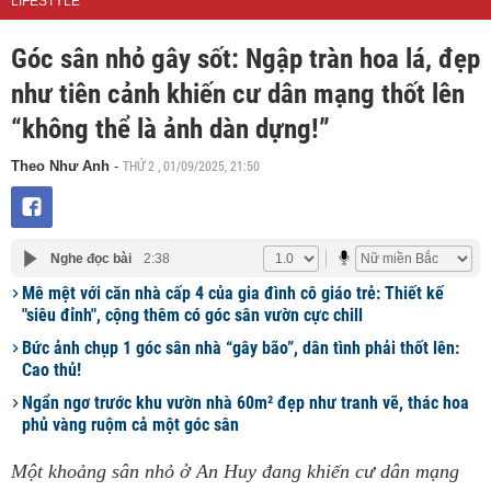
LIFESTYLE
Góc sân nhỏ gây sốt: Ngập tràn hoa lá, đẹp
như tiên cảnh khiến cư dân mạng thốt lên
“không thể là ảnh dàn dựng!”
THỨ 2 , 01/09/2025, 21:50
Theo Như Anh
-
Nghe đọc bài
2:38
Mê mệt với căn nhà cấp 4 của gia đình cô giáo trẻ: Thiết kế
"siêu đỉnh", cộng thêm có góc sân vườn cực chill
Bức ảnh chụp 1 góc sân nhà “gây bão”, dân tình phải thốt lên:
Cao thủ!
Ngẩn ngơ trước khu vườn nhà 60m² đẹp như tranh vẽ, thác hoa
phủ vàng ruộm cả một góc sân
Một khoảng sân nhỏ ở An Huy đang khiến cư dân mạng