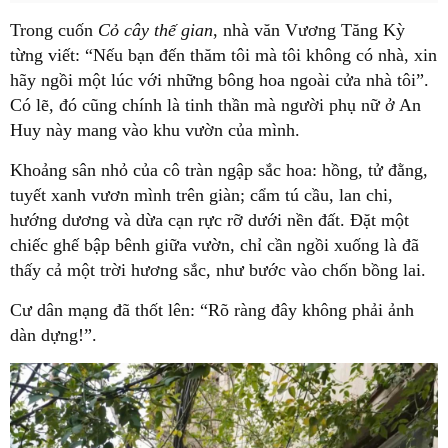
Trong cuốn
Cỏ cây thế gian
, nhà văn Vương Tăng Kỳ
từng viết: “Nếu bạn đến thăm tôi mà tôi không có nhà, xin
hãy ngồi một lúc với những bông hoa ngoài cửa nhà tôi”.
Có lẽ, đó cũng chính là tinh thần mà người phụ nữ ở An
Huy này mang vào khu vườn của mình.
Khoảng sân nhỏ của cô tràn ngập sắc hoa: hồng, tử đằng,
tuyết xanh vươn mình trên giàn; cẩm tú cầu, lan chi,
hướng dương và dừa cạn rực rỡ dưới nền đất. Đặt một
chiếc ghế bập bênh giữa vườn, chỉ cần ngồi xuống là đã
thấy cả một trời hương sắc, như bước vào chốn bồng lai.
Cư dân mạng đã thốt lên: “Rõ ràng đây không phải ảnh
dàn dựng!”.