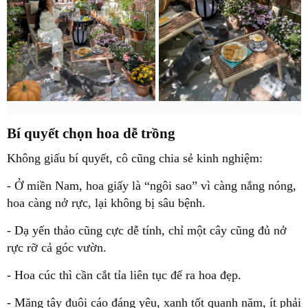
Bí quyết chọn hoa dễ trồng
Không giấu bí quyết, cô cũng chia sẻ kinh nghiệm:
- Ở miền Nam, hoa giấy là “ngôi sao” vì càng nắng nóng,
hoa càng nở rực, lại không bị sâu bệnh.
- Dạ yến thảo cũng cực dễ tính, chỉ một cây cũng đủ nở
rực rỡ cả góc vườn.
- Hoa cúc thì cần cắt tỉa liên tục để ra hoa đẹp.
- Măng tây đuôi cáo đáng yêu, xanh tốt quanh năm, ít phải