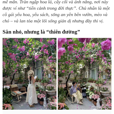
mê mẩn. Tràn ngập hoa lá, cây cối và ánh nắng, nơi này
được ví như “tiên cảnh trong đời thực”. Chủ nhân là một
cô gái yêu hoa, yêu sách, sống an yên bên vườn, mèo và
chó – và lan tỏa một lối sống giản dị nhưng đầy thi vị.
Sân nhỏ, nhưng là “thiên đường”