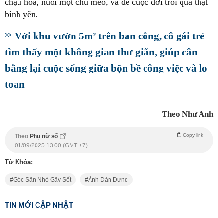
chậu hoa, nuôi một chú mèo, và để cuộc đời trôi qua thật
bình yên.
Với khu vườn 5m² trên ban công, cô gái trẻ
tìm thấy một không gian thư giãn, giúp cân
bằng lại cuộc sống giữa bộn bề công việc và lo
toan
Theo Như Anh
Copy link
Theo
Phụ nữ số
01/09/2025 13:00 (GMT +7)
Từ Khóa:
Góc Sân Nhỏ Gây Sốt
Ảnh Dàn Dựng
TIN MỚI CẬP NHẬT