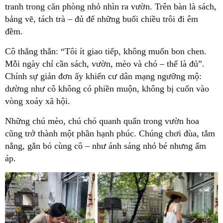
tranh trong căn phòng nhỏ nhìn ra vườn. Trên bàn là sách,
bảng vẽ, tách trà – đủ để những buổi chiều trôi đi êm
đềm.
Cô thẳng thắn: “Tôi ít giao tiếp, không muốn bon chen.
Mỗi ngày chỉ cần sách, vườn, mèo và chó – thế là đủ”.
Chính sự giản đơn ấy khiến cư dân mạng ngưỡng mộ:
dường như cô không có phiền muộn, không bị cuốn vào
vòng xoáy xã hội.
Những chú mèo, chú chó quanh quẩn trong vườn hoa
cũng trở thành một phần hạnh phúc. Chúng chơi đùa, tắm
nắng, gắn bó cùng cô – như ánh sáng nhỏ bé nhưng ấm
áp.