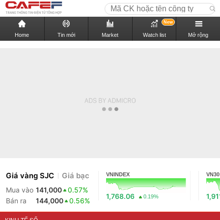
New
Home
Tin mới
Market
Watch list
Mở rộng
Giá vàng SJC
Giá bạc
VNINDEX
VN30
Mua vào
141,000
0.57%
1,768.06
1,91
0.19%
Bán ra
144,000
0.56%