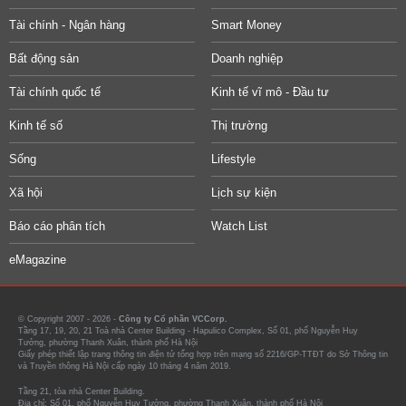
Tài chính - Ngân hàng
Smart Money
Bất động sản
Doanh nghiệp
Tài chính quốc tế
Kinh tế vĩ mô - Đầu tư
Kinh tế số
Thị trường
Sống
Lifestyle
Xã hội
Lịch sự kiện
Báo cáo phân tích
Watch List
eMagazine
© Copyright 2007 - 2026 -
Công ty Cổ phần VCCorp.
Tầng 17, 19, 20, 21 Toà nhà Center Building - Hapulico Complex, Số 01, phố Nguyễn Huy
Tưởng, phường Thanh Xuân, thành phố Hà Nội
Giấy phép thiết lập trang thông tin điện tử tổng hợp trên mạng số 2216/GP-TTĐT do Sở Thông tin
và Truyền thông Hà Nội cấp ngày 10 tháng 4 năm 2019.
Tầng 21, tòa nhà Center Building.
Địa chỉ: Số 01, phố Nguyễn Huy Tưởng, phường Thanh Xuân, thành phố Hà Nội