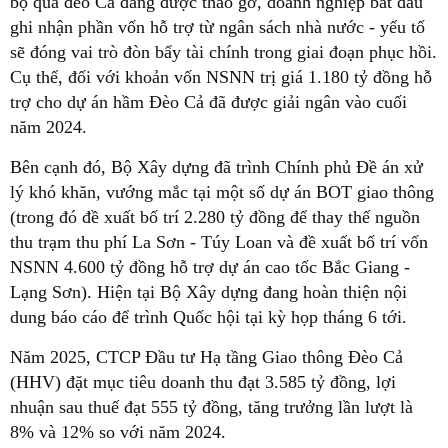
bộ qua đèo Cả đang được tháo gỡ, doanh nghiệp bắt đầu
ghi nhận phần vốn hỗ trợ từ ngân sách nhà nước - yếu tố
sẽ đóng vai trò đòn bẩy tài chính trong giai đoạn phục hồi.
Cụ thể, đối với khoản vốn NSNN trị giá 1.180 tỷ đồng hỗ
trợ cho dự án hầm Đèo Cả đã được giải ngân vào cuối
năm 2024.
Bên cạnh đó, Bộ Xây dựng đã trình Chính phủ Đề án xử
lý khó khăn, vướng mắc tại một số dự án BOT giao thông
(trong đó đề xuất bố trí 2.280 tỷ đồng để thay thế nguồn
thu trạm thu phí La Sơn - Túy Loan và đề xuất bố trí vốn
NSNN 4.600 tỷ đồng hỗ trợ dự án cao tốc Bắc Giang -
Lạng Sơn). Hiện tại Bộ Xây dựng đang hoàn thiện nội
dung báo cáo để trình Quốc hội tại kỳ họp tháng 6 tới.
Năm 2025, CTCP Đầu tư Hạ tầng Giao thông Đèo Cả
(HHV) đặt mục tiêu doanh thu đạt 3.585 tỷ đồng, lợi
nhuận sau thuế đạt 555 tỷ đồng, tăng trưởng lần lượt là
8% và 12% so với năm 2024.