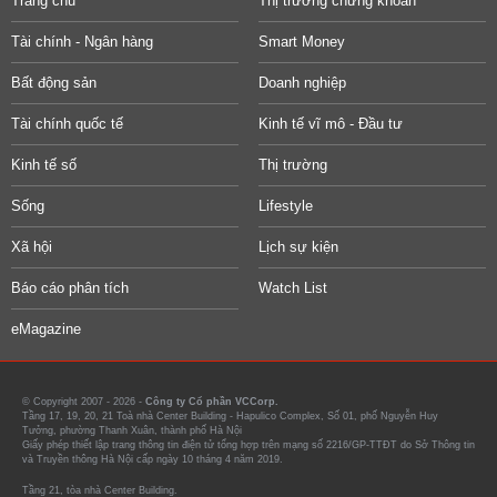
Trang chủ
Thị trường chứng khoán
Tài chính - Ngân hàng
Smart Money
Bất động sản
Doanh nghiệp
Tài chính quốc tế
Kinh tế vĩ mô - Đầu tư
Kinh tế số
Thị trường
Sống
Lifestyle
Xã hội
Lịch sự kiện
Báo cáo phân tích
Watch List
eMagazine
© Copyright 2007 - 2026 -
Công ty Cổ phần VCCorp.
Tầng 17, 19, 20, 21 Toà nhà Center Building - Hapulico Complex, Số 01, phố Nguyễn Huy
Tưởng, phường Thanh Xuân, thành phố Hà Nội
Giấy phép thiết lập trang thông tin điện tử tổng hợp trên mạng số 2216/GP-TTĐT do Sở Thông tin
và Truyền thông Hà Nội cấp ngày 10 tháng 4 năm 2019.
Tầng 21, tòa nhà Center Building.