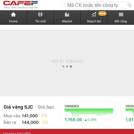
New
Home
Tin mới
Market
Watch list
Mở rộng
Giá vàng SJC
Giá bạc
VNINDEX
VN30
Mua vào
141,000
0%
1,768.06
1,91
0.19%
Bán ra
144,000
0%