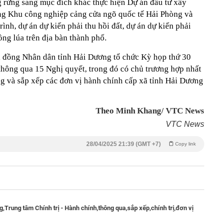
 rừng sang mục đích khác thực hiện Dự án đầu tư xây
ng Khu công nghiệp cảng cửa ngõ quốc tế Hải Phòng và
ình, dự án dự kiến phải thu hồi đất, dự án dự kiến phải
ng lúa trên địa bàn thành phố.
i đồng Nhân dân tỉnh Hải Dương tổ chức Kỳ họp thứ 30
thông qua 15 Nghị quyết, trong đó có chủ trương hợp nhất
g và sắp xếp các đơn vị hành chính cấp xã tỉnh Hải Dương
Theo Minh Khang/ VTC News
VTC News
28/04/2025 21:39 (GMT +7)
Copy link
g,
Trung tâm Chính trị - Hành chính,
thông qua,
sắp xếp,
chính trị,
đơn vị