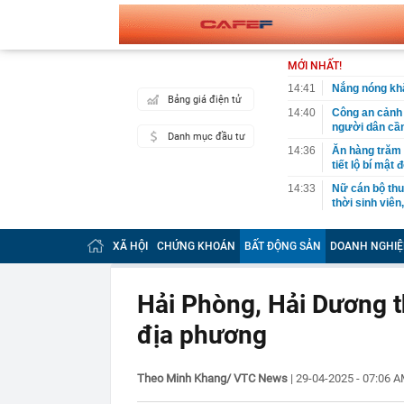
MỚI NHẤT!
14:41
Nắng nóng khắ
Bảng giá điện tử
14:40
Công an cảnh b
người dân cần
Danh mục đầu tư
14:36
Ăn hàng trăm 
tiết lộ bí mật
14:33
Nữ cán bộ thu
thời sinh viên
14:23
Phát minh của
10 lần thép, 
XÃ HỘI
CHỨNG KHOÁN
BẤT ĐỘNG SẢN
DOANH NGHIỆ
trọng
14:23
Mặt cỏ sân Mỹ
khi được truy
Hải Phòng, Hải Dương 
14:21
Ngày 7/8: Tỷ 
địa phương
14:21
Việt Nam sắp 
Sơn Hải trúng
Theo Minh Khang/ VTC News
|
29-04-2025 - 07:06 
14:20
Luật hóa nhiề
giao công ngh