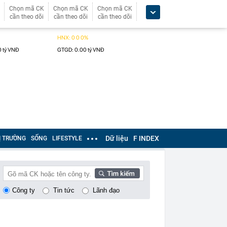
Chọn mã CK
Chọn mã CK
Chọn mã CK
cần theo dõi
cần theo dõi
cần theo dõi
Dữ liệu
F INDEX
Ị TRƯỜNG
SỐNG
LIFESTYLE
Công ty
Tin tức
Lãnh đạo