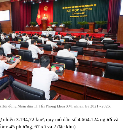
) Hội đồng Nhân dân TP Hải Phòng khoá XVI, nhiệm kỳ 2021 - 2026.
tự nhiên 3.194,72 km², quy mô dân số 4.664.124 người và
gồm: 45 phường, 67 xã và 2 đặc khu).