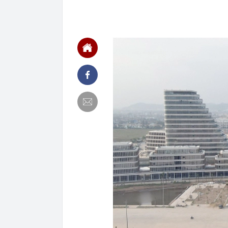
14:18
Vinamilk sắp 
14:15
Ông Phạm Nhậ
rộng gấp 3 lầ
14:15
Thi hành lệnh 
triệu đồng
14:13
Khách Trung 
theo mùa, ăn 
14:08
Những người đ
có cái nào th
14:02
Thương hiệu t
thừa nhận "kh
14:00
Đại Quang Mi
14:00
TPHCM: Ô tô 
công metro số
14:00
Chuyện lần đầ
13:50
Tiếp viên hàn
Thuê nhà ở TP
13:49
Đại diện xã ở
Hồng, chỉ có 