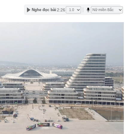
có thêm 8000 con bò
2:26
Nghe đọc bài
t Vượng xây công viên câu cá rừng ngập mặn 660 ha
n ở Singapore
bắt tạm giam Văn Thị Thúy 37 tuổi liên quan số tiền 400
Quốc mê mẩn thức quà mùa thu này ở Hà Nội: Chỉ bán
một lần là nhớ mãi
oản thọ thường có 5 thói quen này vào buổi tối: Không
ì xin chúc mừng!
hời trang Việt thông báo đóng cửa sau 5 năm vận hành,
ông phải lúc nào cũng đẹp như trong ảnh"
nh bất ngờ bổ nhiệm 2 Phó Tổng Giám đốc mới
lưu thông một chiều đường Cách mạng Tháng Tám để thi
 2
u xảy ra ở series Chị Chị Em Em của NSX Will Vũ
g không hãng Vietnam Airlines mang quốc tịch Hàn Quốc:
.HCM sống 1 mình, mê nhất là đi xe ôm công nghệ
 Lai Châu: Không tiếp nhận tiền từ thiện của Huấn Hoa
24 bồn nước