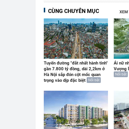
CÙNG CHUYÊN MỤC
XEM
Tuyến đường "đắt nhất hành tinh"
Ái nữ n
gần 7.800 tỷ đồng, dài 2,2km ở
Vượng l
Hà Nội sắp đón cột mốc quan
Nổi bật
trọng vào dịp đặc biệt
Nổi bật