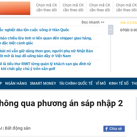
Chọn mã CK
Chọn mã CK
Chọn mã CK
Chọn mã CK
cần theo dõi
cần theo dõi
cần theo dõi
cần theo dõi
Đọc nhanh >>
c nghiệt đảo lộn cuộc sống ở Hàn Quốc
áo chiêu lừa tinh vi liên quan đến shipper giao hàng,
 đặc biệt cảnh giác
bát mì vẫn giữ dáng thon gọn, người phụ nữ Nhật Bản
 đốt mỡ là loại đồ uống bán đầy ở Việt Nam
ế là tiểu thư RMIT từng quản lý khách sạn gia đình từ
, khí chất gây chú ý trên sân golf
 Mỹ làm rung chuyển ngành vật liệu: Hợp chất bền gấp
vẫn đạt độ dẻo 15%, mở ra tương lai cho loạt ngành quan
P
NGÂN HÀNG
SMART MONEY
TÀI CHÍNH QUỐC TẾ
VĨ MÔ
KINH TẾ SỐ
TH
 Đình trước trận ĐT Việt Nam vs Campuchia ra sao sau
ền thông Đông Nam Á khen hết lời
thông qua phương án sáp nhập 2
giá trung tâm tăng 30 đồng
có cao tốc 60km kết nối tới nước láng giềng: Liên danh
 thầu hơn 5.000 tỷ đồng
Bất động sản
AM
|
u chính sách về viễn thông, giao dịch điện tử và chuyển
Chia sẻ
ệ