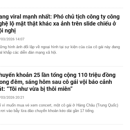
ang viral mạnh nhất: Phó chủ tịch công ty công
ghệ lộ mặt thật khác xa ảnh trên slide chiếu ở
ội nghị
/03/2026 14:07
ững hình ảnh đối lập về ngoại hình tại sự kiện của của cô gái này đang
ral khắp các diễn đàn mạng xã hội.
huyển khoản 25 lần tổng cộng 110 triệu đồng
rong đêm, sáng hôm sau cô gái vội báo cảnh
át: “Tôi như vừa bị thôi miên”
/03/2026 20:21
ỉ vì muốn mua vé xem concert, một cô gái ở Hàng Châu (Trung Quốc)
 rơi vào bẫy lừa đảo chuyển khoản kéo dài gần 17 tiếng.