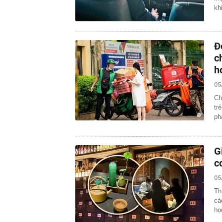
kh
Đ
c
h
05
Ch
tr
ph
G
c
05
Th
cá
họ