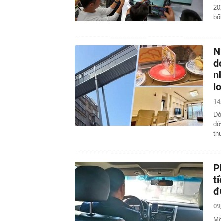
20
bố
N
d
n
l
14
Đờ
dớ
th
P
t
đ
09
Mộ