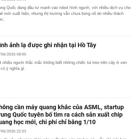
phát triển gần 61.000 căn nhà ở xã hội, doanh nghiệp
ung Quốc đang đầu tư mạnh vào robot hình người, với nhiều dịch vụ cho
hất thị trường đang triển khai đến đâu?
uê mới xuất hiện, nhưng thị trường vẫn chưa bùng nổ do nhiều thách
Nhật Bản thích đi nhà tắm công cộng?
ức.
“nhà” Sun Group làm 2 khu đô thị 36.000 tỷ đồng tại tỉnh
t Nam
 triển khai Vùng phát thải thấp trong Vành đai 1
ình ảnh lạ được ghi nhận tại Hồ Tây
50 tuổi bị loãng xương, "thủ phạm" có liên quan đến một
hiều người rất chuộng vì nhanh và tiện lợi
/06/2026 08:00
êm ở khu đô thị bị trộm mất 2 bánh
t nhiều người thắc mắc không biết những chiếc túi treo trên cây ở ven
 có ý nghĩa gì.
g bố giá Jaecoo J5 tại Việt Nam
g mất vốn tại các ngân hàng vượt 200.000 tỷ: Nhà băng
t?
 đới hình thành ngay trên Vịnh Bắc Bộ
của bến xe khách gần 120 tỷ đồng ở Hà Nội sau hơn
ông khiến nhiều người bất ngờ
hông cần máy quang khắc của ASML, startup
 đại học vùng vừa đạt doanh thu 2.200 tỷ đồng, trả lương
rung Quốc tuyên bố tìm ra cách sản xuất chip
m, quy tụ đến 2.443 Thạc sĩ, Tiến sĩ, Phó Giáo sư, Giáo
uang học mới, chi phí chỉ bằng 1/10
/06/2026 22:33