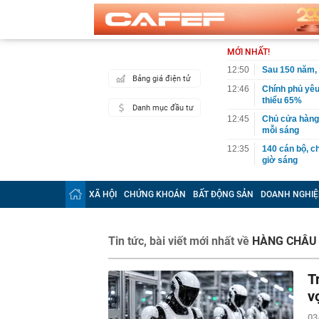
MỚI NHẤT!
12:50
Sau 150 năm,
Bảng giá điện tử
12:46
Chính phủ yêu
thiểu 65%
Danh mục đầu tư
12:45
Chủ cửa hàng h
mỗi sáng
12:35
140 cán bộ, ch
giờ sáng
12:30
TPHCM hướng đ
đai trên môi 
XÃ HỘI
CHỨNG KHOÁN
BẤT ĐỘNG SẢN
DOANH NGHIỆ
12:30
Mẫu đồng hồ g
Odyssey và đạ
12:28
Bỏ phố về quê
Tin tức, bài viết mới nhất về
HÀNG CHÂU
12:19
Tỉnh rộng nh
là đơn vị hành 
T
12:16
Việt Nam có 1
v
Bali, được hà
làm điểm đến
03