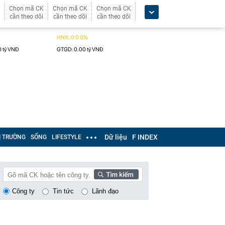
Chọn mã CK
Chọn mã CK
Chọn mã CK
cần theo dõi
cần theo dõi
cần theo dõi
Dữ liệu
F INDEX
Ị TRƯỜNG
SỐNG
LIFESTYLE
Công ty
Tin tức
Lãnh đạo