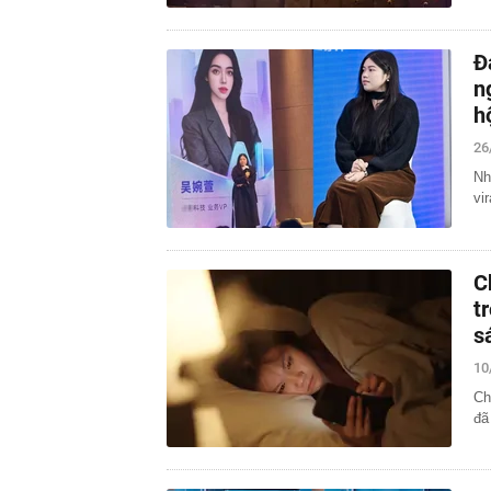
Đ
n
h
26
Nh
vi
C
t
s
10
Ch
đã