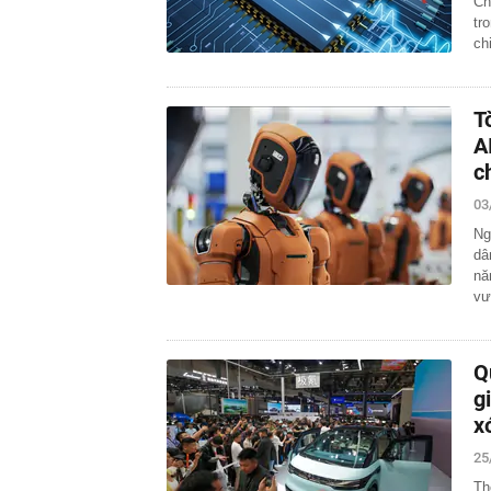
Ch
tr
ch
T
A
c
03
Ng
dâ
nă
v
Q
g
x
25
Th