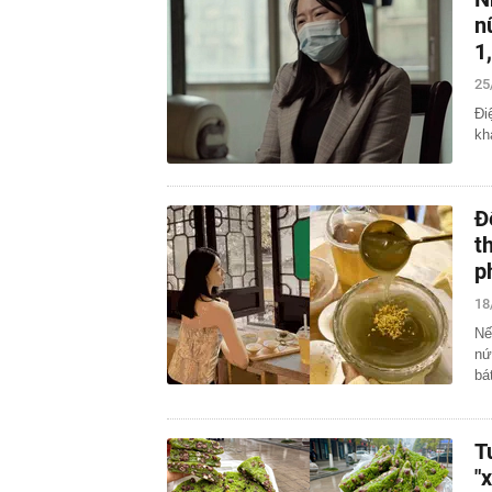
n
1
25
Đi
kh
Đ
t
p
18
Nế
nứ
bá
T
"