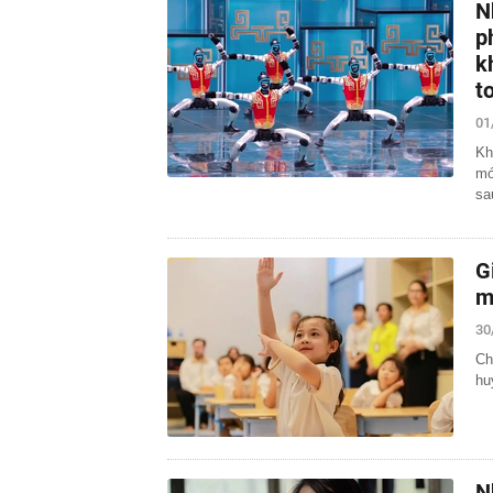
N
p
k
t
01
Kh
mớ
sa
G
m
30
Ch
hu
N