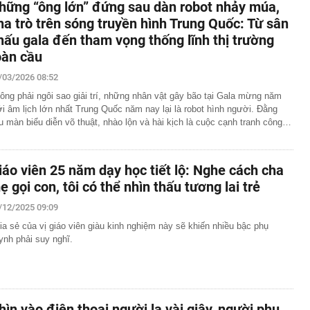
hững “ông lớn” đứng sau dàn robot nhảy múa,
ha trò trên sóng truyền hình Trung Quốc: Từ sân
hấu gala đến tham vọng thống lĩnh thị trường
oàn cầu
/03/2026 08:52
ông phải ngôi sao giải trí, những nhân vật gây bão tại Gala mừng năm
i âm lịch lớn nhất Trung Quốc năm nay lại là robot hình người. Đằng
u màn biểu diễn võ thuật, nhào lộn và hài kịch là cuộc cạnh tranh công…
iáo viên 25 năm dạy học tiết lộ: Nghe cách cha
ẹ gọi con, tôi có thể nhìn thấu tương lai trẻ
/12/2025 09:09
ia sẻ của vị giáo viên giàu kinh nghiệm này sẽ khiến nhiều bậc phụ
ynh phải suy nghĩ.
hìn vào điện thoại người lạ vài giây, người phụ