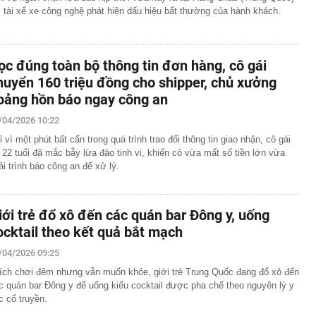
i tài xế xe công nghệ phát hiện dấu hiệu bất thường của hành khách.
ọc đúng toàn bộ thông tin đơn hàng, cô gái
huyển 160 triệu đồng cho shipper, chủ xưởng
oảng hồn báo ngay công an
/04/2026 10:22
ỉ vì một phút bất cẩn trong quá trình trao đổi thông tin giao nhận, cô gái
ẻ 22 tuổi đã mắc bẫy lừa đảo tinh vi, khiến cô vừa mất số tiền lớn vừa
ải trình báo công an để xử lý.
iới trẻ đổ xô đến các quán bar Đông y, uống
ocktail theo kết quả bắt mạch
/04/2026 09:25
ích chơi đêm nhưng vẫn muốn khỏe, giới trẻ Trung Quốc đang đổ xô đến
c quán bar Đông y để uống kiểu cocktail được pha chế theo nguyên lý y
c cổ truyền.