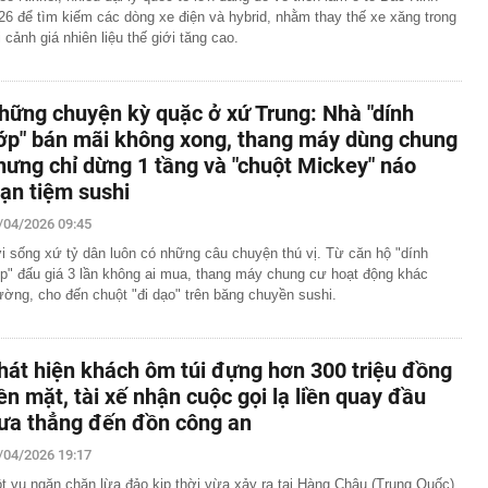
26 để tìm kiếm các dòng xe điện và hybrid, nhằm thay thế xe xăng trong
i cảnh giá nhiên liệu thế giới tăng cao.
hững chuyện kỳ quặc ở xứ Trung: Nhà "dính
ớp" bán mãi không xong, thang máy dùng chung
hưng chỉ dừng 1 tầng và "chuột Mickey" náo
oạn tiệm sushi
/04/2026 09:45
i sống xứ tỷ dân luôn có những câu chuyện thú vị. Từ căn hộ "dính
p" đấu giá 3 lần không ai mua, thang máy chung cư hoạt động khác
ường, cho đến chuột "đi dạo" trên băng chuyền sushi.
hát hiện khách ôm túi đựng hơn 300 triệu đồng
iền mặt, tài xế nhận cuộc gọi lạ liền quay đầu
ưa thẳng đến đồn công an
/04/2026 19:17
t vụ ngăn chặn lừa đảo kịp thời vừa xảy ra tại Hàng Châu (Trung Quốc)