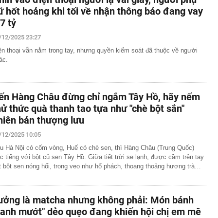
ữ hốt hoảng khi tối về nhận thông báo đang vay
,7 tỷ
/12/2025 23:27
ện thoại vẫn nằm trong tay, nhưng quyền kiểm soát đã thuộc về người
ác.
ến Hàng Châu đừng chỉ ngắm Tây Hồ, hãy nếm
hử thức quà thanh tao tựa như "chè bột sắn"
hiên bản thượng lưu
/12/2025 10:05
u Hà Nội có cốm vòng, Huế có chè sen, thì Hàng Châu (Trung Quốc)
c tiếng với bột củ sen Tây Hồ. Giữa tiết trời se lạnh, được cầm trên tay
t bột sen nóng hổi, trong veo như hổ phách, thoang thoảng hương trà…
ưởng là matcha nhưng không phải: Món bánh
xanh mướt" dẻo quẹo đang khiến hội chị em mê