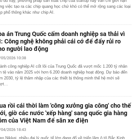
o dù vậy, phương pháp sản xuất chip của startup này vẫn chỉ giới hạn
ong việc tạo ra các chip quang học chứ khó có thể mở rộng sang các loại
ip phổ thông khác như chip AI.
òa án Trung Quốc cấm doanh nghiệp sa thải vì
I: Công nghệ không phải cái cớ để đẩy rủi ro
ho người lao động
/05/2026 10:38
ành công nghiệp AI cốt lõi của Trung Quốc đã vượt mốc 1.200 tỷ nhân
n tệ vào năm 2025 với hơn 6.200 doanh nghiệp hoạt động. Dự báo đến
m 2030, tỷ lệ thâm nhập của các thiết bị thông minh thế hệ mới sẽ
ượt…
ua rồi cái thời làm 'công xưởng gia công' cho thế
iới, giờ các nước 'xếp hàng' sang quốc gia hàng
óm của Việt Nam để săn xe điện
/04/2026 18:43
eo Nikkei, nhiều đại lý quốc tế lớn đang đổ về triển lãm ô tô Bắc Kinh