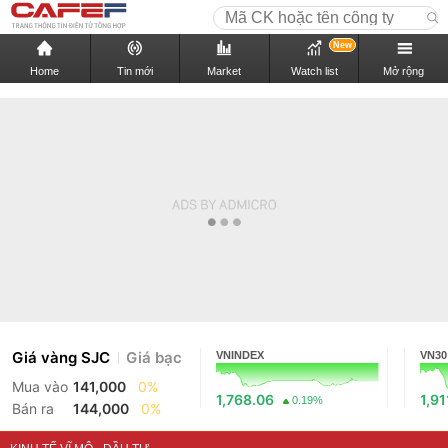
New
Home
Tin mới
Market
Watch list
Mở rộng
Giá vàng SJC
Giá bạc
VNINDEX
VN30
Mua vào
141,000
0%
1,768.06
1,91
0.19%
Bán ra
144,000
0%