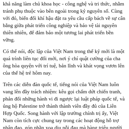
khả năng làm chủ khoa học - công nghệ và tri thức, nhằm
tránh phụ thuộc vào bên ngoài trong kỷ nguyên số. Cùng
với đó, biến đổi khí hậu đặt ra yêu cầu cấp bách về sự cân
bằng giữa phát triển công nghiệp và bảo vệ tài nguyên
thiên nhiên, để đảm bảo một tương lai phát triển bền
vững.
Có thể nói, độc lập của Việt Nam trong thế kỷ mới là một
quá trình liên tục đổi mới, nơi ý chí quật cường của cha
ông hòa quyện với trí tuệ, bản lĩnh và khát vọng vươn lên
của thế hệ trẻ hôm nay.
Trên các diễn đàn quốc tế, tiếng nói của Việt Nam luôn
vang lên đầy trách nhiệm: kêu gọi chấm dứt chiến tranh,
phản đối những hành vi đi ngược lại luật pháp quốc tế, và
ủng hộ Palestine trở thành thành viên đầy đủ của Liên
Hợp Quốc. Song hành với lập trường chính trị ấy, Việt
Nam còn tích cực chung tay trong các hoạt động hỗ trợ
nhân đạo, góp phần xoa dịu nỗi đau mà hàng triệu người