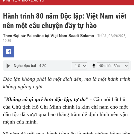
KINH TẾ VĨ MÔ - ĐẦU TƯ
Hành trình 80 năm Độc lập: Việt Nam viết
nên một câu chuyện đầy tự hào
THỨ 3 , 02/09/2025,
Theo Đại sứ Palestine tại Việt Nam Saadi Salama
-
10:30
Nghe đọc bài
4:20
Độc lập không phải là một đích đến, mà là một hành trình
không ngừng nghỉ.
"Không có gì quý hơn độc lập, tự do"
- Câu nói bất hủ
của Chủ tịch Hồ Chí Minh chính là kim chỉ nam cho một
dân tộc đã vượt qua bao thăng trầm để định hình nên vận
mệnh của mình.
80 năm đã trôi qua, hành trình ấy là minh chứng hùng hồn