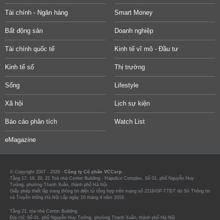
Tài chính - Ngân hàng
Smart Money
Bất động sản
Doanh nghiệp
Tài chính quốc tế
Kinh tế vĩ mô - Đầu tư
Kinh tế số
Thị trường
Sống
Lifestyle
Xã hội
Lịch sự kiện
Báo cáo phân tích
Watch List
eMagazine
© Copyright 2007 - 2026 -
Công ty Cổ phần VCCorp.
Tầng 17, 19, 20, 21 Toà nhà Center Building - Hapulico Complex, Số 01, phố Nguyễn Huy
Tưởng, phường Thanh Xuân, thành phố Hà Nội
Giấy phép thiết lập trang thông tin điện tử tổng hợp trên mạng số 2216/GP-TTĐT do Sở Thông tin
và Truyền thông Hà Nội cấp ngày 10 tháng 4 năm 2019.
Tầng 21, tòa nhà Center Building.
Địa chỉ: Số 01, phố Nguyễn Huy Tưởng, phường Thanh Xuân, thành phố Hà Nội