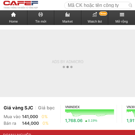
New
Home
Tin mới
Market
Watch list
Mở rộng
Giá vàng SJC
Giá bạc
VNINDEX
VN30
Mua vào
141,000
0%
1,768.06
1,91
0.19%
Bán ra
144,000
0%