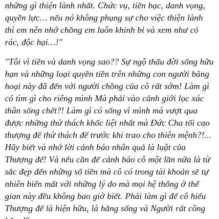
những gì thiện lành nhất. Chức vụ, tiền bạc, danh vọng,
quyền lực… nếu nó không phụng sự cho việc thiện lành
thì em nên nhớ chồng em luôn khinh bỉ và xem như cỏ
rác, độc hại…!"
"Tôi vì tiền và danh vọng sao?? Sự ngộ thấu đời sống hữu
hạn và những loại quyền tiền trên những con người băng
hoại này đã đến với người chồng của cô rất sớm! Làm gì
có tìm gì cho riêng mình Mà phải vào cảnh giới lọc xác
thân sống chết?! Làm gì có sống vì mình mà vượt qua
được những thử thách khốc liệt nhất mà Đức Cha tối cao
thượng đế thử thách để trước khi trao cho thiên mệnh?!...
Hãy biết và nhớ lời cảnh báo nhân quả là luật của
Thượng đế! Và nếu cần để cảnh báo cô một lần nữa là từ
sắc đẹp đến những số tiền mà cô có trong tài khoản sẽ tự
nhiên biến mất với những lý do mà mọi hệ thống ở thế
gian này đều không bao giờ biết. Phải làm gì để cô hiểu
Thượng đế là hiện hữu, là hằng sống và Người rất công