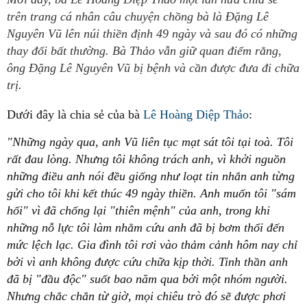
trên trang cá nhân câu chuyện chồng bà là Đặng Lê
Nguyên Vũ lên núi thiền định 49 ngày và sau đó có những
thay đổi bất thường. Bà Thảo vẫn giữ quan điểm rằng,
ông Đặng Lê Nguyên Vũ bị bệnh và cần được đưa đi chữa
trị.
Dưới đây là chia sẻ của bà
Lê Hoàng Diệp Thảo
:
"Những ngày qua, anh Vũ liên tục mạt sát tôi tại toà. Tôi
rất đau lòng. Nhưng tôi không trách anh, vì khởi nguồn
những điều anh nói đều giống như loạt tin nhắn anh từng
gửi cho tôi khi kết thúc 49 ngày thiền. Anh muốn tôi "sám
hối" vì đã chống lại "thiên mệnh" của anh, trong khi
những nỗ lực tôi làm nhằm cứu anh đã bị bơm thổi đến
mức lệch lạc. Gia đình tôi rơi vào thảm cảnh hôm nay chỉ
bởi vì anh không được cứu chữa kịp thời. Tinh thần anh
đã bị "đầu độc" suốt bao năm qua bởi một nhóm người.
Nhưng chắc chắn từ giờ, mọi chiêu trò đó sẽ được phơi