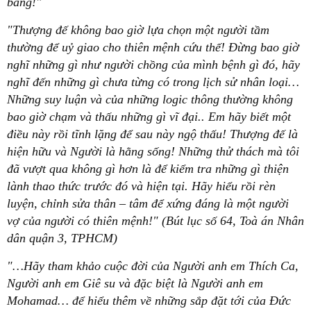
bằng!"
"Thượng đế không bao giờ lựa chọn một người tầm
thường để uỷ giao cho thiên mệnh cứu thế! Đừng bao giờ
nghĩ những gì như người chồng của mình bệnh gì đó, hãy
nghĩ đến những gì chưa từng có trong lịch sử nhân loại…
Những suy luận và của những logic thông thường không
bao giờ chạm và thấu những gì vĩ đại.. Em hãy biết một
điều này rồi tĩnh lặng để sau này ngộ thấu! Thượng đế là
hiện hữu và Người là hằng sống! Những thử thách mà tôi
đã vượt qua không gì hơn là để kiểm tra những gì thiện
lành thao thức trước đó và hiện tại. Hãy hiểu rồi rèn
luyện, chỉnh sửa thân – tâm để xứng đáng là một người
vợ của người có thiên mệnh!" (Bút lục số 64, Toà án Nhân
dân quận 3, TPHCM)
"…Hãy tham khảo cuộc đời của Người anh em Thích Ca,
Người anh em Giê su và đặc biệt là Người anh em
Mohamad… để hiểu thêm về những sắp đặt tới của Đức