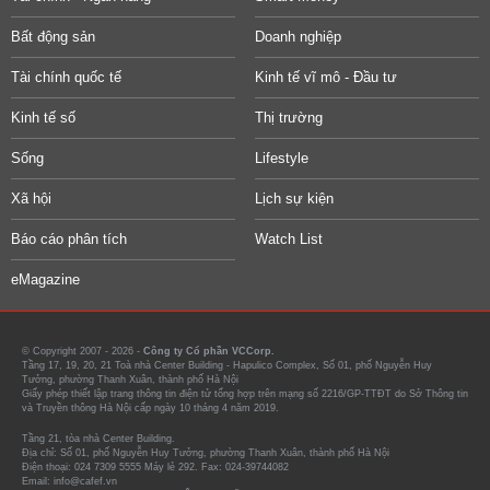
Bất động sản
Doanh nghiệp
Tài chính quốc tế
Kinh tế vĩ mô - Đầu tư
Kinh tế số
Thị trường
Sống
Lifestyle
Xã hội
Lịch sự kiện
Báo cáo phân tích
Watch List
eMagazine
© Copyright 2007 - 2026 -
Công ty Cổ phần VCCorp.
Tầng 17, 19, 20, 21 Toà nhà Center Building - Hapulico Complex, Số 01, phố Nguyễn Huy
Tưởng, phường Thanh Xuân, thành phố Hà Nội
Giấy phép thiết lập trang thông tin điện tử tổng hợp trên mạng số 2216/GP-TTĐT do Sở Thông tin
và Truyền thông Hà Nội cấp ngày 10 tháng 4 năm 2019.
Tầng 21, tòa nhà Center Building.
Địa chỉ: Số 01, phố Nguyễn Huy Tưởng, phường Thanh Xuân, thành phố Hà Nội
Điện thoại: 024 7309 5555 Máy lẻ 292. Fax: 024-39744082
Email: info@cafef.vn