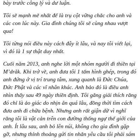
bày trước công lý và dư luận.
Tôi sẽ mạnh mẽ nhất để là trụ cột vững chắc cho anh và
các con lúc này. Gia đình chúng tôi sẽ cùng nhau vượt
qua!
Tôi từng nói điều này cách đây ít lâu, và nay tôi viết lại,
vì đó là 1 sự thật duy nhất.
Cuối năm 2013, anh nghe lời một nhóm người đi thiền tại
M’drăk. Khi trở về, anh đưa tôi 1 tấm hình ghép, trong đó
anh đứng ở vị trí trung tâm, xung quanh là Đức Chúa,
Đức Phật và các vĩ nhân khác. Anh bảo đó là điều anh
nhìn thấy sau 49 ngày thiền định. Tôi gắng giải thích rằng
đó chỉ là ảo giác do nhịn ăn quá lâu, đồng thời tìm cách
đưa anh đi chữa bệnh. Nhưng anh rất giận dữ vì nghĩ
rằng tôi là vật cản trên con đường thống ngự thế giới của
anh. Ít lâu sau, anh bỏ lên núi, không cho gia đình gặp
gỡ, nhưng thỉnh thoảng gửi tin nhắn yêu cầu tôi phải sám