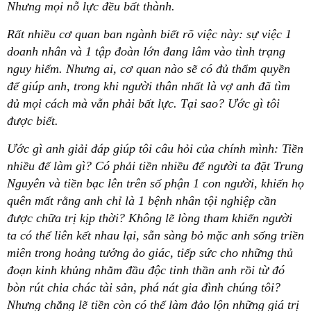
Nhưng mọi nỗ lực đều bất thành.
Rất nhiều cơ quan ban ngành biết rõ việc này: sự việc 1
doanh nhân và 1 tập đoàn lớn đang lâm vào tình trạng
nguy hiểm. Nhưng ai, cơ quan nào sẽ có đủ thẩm quyền
để giúp anh, trong khi người thân nhất là vợ anh đã tìm
đủ mọi cách mà vẫn phải bất lực. Tại sao? Ước gì tôi
được biết.
Ước gì anh giải đáp giúp tôi câu hỏi của chính mình: Tiền
nhiều để làm gì? Có phải tiền nhiều để người ta đặt Trung
Nguyên và tiền bạc lên trên số phận 1 con người, khiến họ
quên mất rằng anh chỉ là 1 bệnh nhân tội nghiệp cần
được chữa trị kịp thời? Không lẽ lòng tham khiến người
ta có thể liên kết nhau lại, sẵn sàng bỏ mặc anh sống triền
miên trong hoảng tưởng ảo giác, tiếp sức cho những thủ
đoạn kinh khủng nhằm đầu độc tinh thần anh rồi từ đó
bòn rút chia chác tài sản, phá nát gia đình chúng tôi?
Nhưng chẳng lẽ tiền còn có thể làm đảo lộn những giá trị