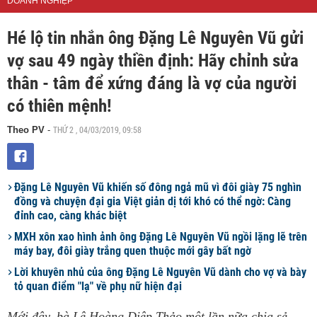
DOANH NGHIỆP
Hé lộ tin nhắn ông Đặng Lê Nguyên Vũ gửi
vợ sau 49 ngày thiền định: Hãy chỉnh sửa
thân - tâm để xứng đáng là vợ của người
có thiên mệnh!
THỨ 2 , 04/03/2019, 09:58
Theo PV
-
Đặng Lê Nguyên Vũ khiến số đông ngả mũ vì đôi giày 75 nghìn
đồng và chuyện đại gia Việt giản dị tới khó có thể ngờ: Càng
đỉnh cao, càng khác biệt
MXH xôn xao hình ảnh ông Đặng Lê Nguyên Vũ ngồi lặng lẽ trên
máy bay, đôi giày trắng quen thuộc mới gây bất ngờ
Lời khuyên nhủ của ông Đặng Lê Nguyên Vũ dành cho vợ và bày
tỏ quan điểm "lạ" về phụ nữ hiện đại
Mới đây, bà Lê Hoàng Diệp Thảo một lần nữa chia sẻ