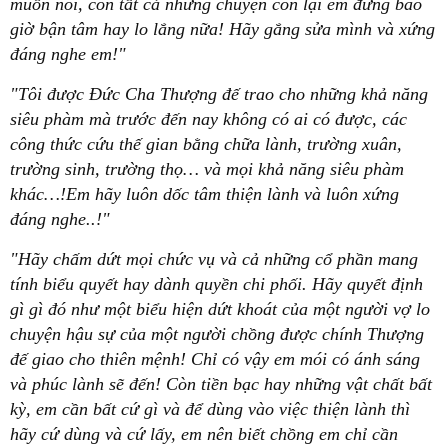
muốn nói, còn tất cả những chuyện còn lại em đừng bao
giờ bận tâm hay lo lắng nữa! Hãy gắng sửa mình và xứng
đáng nghe em!"
"Tôi được Đức Cha Thượng đế trao cho những khả năng
siêu phàm mà trước đến nay không có ai có được, các
công thức cứu thế gian bằng chữa lành, trường xuân,
trường sinh, trường thọ… và mọi khả năng siêu phàm
khác…!Em hãy luôn dốc tâm thiện lành và luôn xứng
đáng nghe..!"
"Hãy chấm dứt mọi chức vụ và cả những cổ phần mang
tính biểu quyết hay dành quyền chi phối. Hãy quyết định
gì gì đó như một biểu hiện dứt khoát của một người vợ lo
chuyện hậu sự của một người chồng được chính Thượng
đế giao cho thiên mệnh! Chỉ có vậy em mói có ánh sáng
và phúc lành sẽ đến! Còn tiền bạc hay những vật chất bất
kỳ, em cần bất cứ gì và để dùng vào việc thiện lành thì
hãy cứ dùng và cứ lấy, em nên biết chồng em chỉ cần