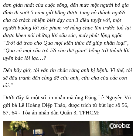
đơn giản nhất của cuộc sống, đến mức một người bỏ gia
đình đi suốt 5 năm giờ bỗng được tung hô thành người
cha có trách nhiệm biết dạy con 3 điều tuyệt vời, một
người buông lời xúc phạm vợ hàng chục lần trước toà lại
được khen nói những lời sâu sắc, mấy phút lộng ngôn
"Trời đã trao cho Qua mọi kiến thức để giúp nhân loại",
"Qua có mọi câu trả lời cho thế gian" bỗng trở thành lời
uyên bác lỗi lạc…?
Đến bây giờ, tôi vẫn tin chắc rằng anh bị bệnh. Vì thế, tôi
sẽ đấu tranh đến cùng để cứu anh, cứu cha của các con
tôi."
Dưới đây là một số tin nhắn mà ông Đặng Lê Nguyên Vũ
gửi bà Lê Hoàng Diệp Thảo, được trích từ bút lục số 56,
57, 64 - Tòa án nhân dân Quận 3, TPHCM: