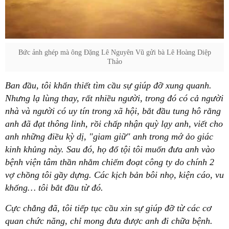
Bức ảnh ghép mà ông Đặng Lê Nguyên Vũ gửi bà Lê Hoàng Diệp
Thảo
Ban đầu, tôi khẩn thiết tìm cầu sự giúp đỡ xung quanh.
Nhưng lạ lùng thay, rất nhiều người, trong đó có cả người
nhà và người có uy tín trong xã hội, bắt đầu tung hô rằng
anh đã đạt thông linh, rồi chấp nhận quỳ lạy anh, viết cho
anh những điều kỳ dị, "giam giữ" anh trong mớ ảo giác
kinh khủng này. Sau đó, họ đổ tội tôi muốn đưa anh vào
bệnh viện tâm thần nhằm chiếm đoạt công ty do chính 2
vợ chồng tôi gầy dựng. Các kịch bản bôi nhọ, kiện cáo, vu
khống… tôi bắt đầu từ đó.
Cực chẳng đã, tôi tiếp tục cầu xin sự giúp đỡ từ các cơ
quan chức năng, chỉ mong đưa được anh đi chữa bệnh.