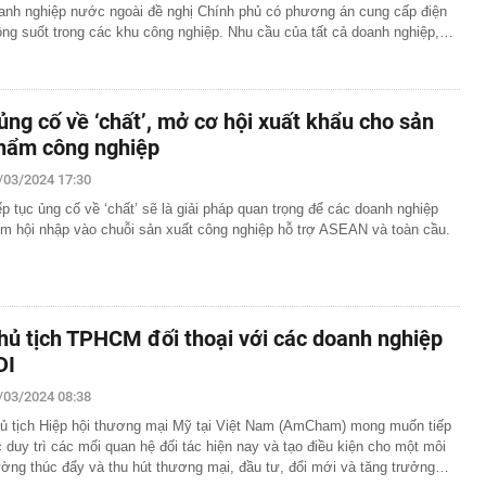
anh nghiệp nước ngoài đề nghị Chính phủ có phương án cung cấp điện
ông suốt trong các khu công nghiệp. Nhu cầu của tất cả doanh nghiệp,…
ủng cố về ‘chất’, mở cơ hội xuất khẩu cho sản
hẩm công nghiệp
/03/2024 17:30
ếp tục ủng cố về ‘chất’ sẽ là giải pháp quan trọng để các doanh nghiệp
m hội nhập vào chuỗi sản xuất công nghiệp hỗ trợ ASEAN và toàn cầu.
hủ tịch TPHCM đối thoại với các doanh nghiệp
DI
/03/2024 08:38
ủ tịch Hiệp hội thương mại Mỹ tại Việt Nam (AmCham) mong muốn tiếp
c duy trì các mối quan hệ đối tác hiện nay và tạo điều kiện cho một môi
ường thúc đẩy và thu hút thương mại, đầu tư, đổi mới và tăng trưởng…