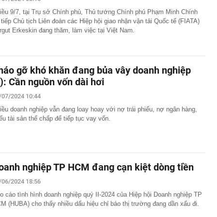
t hành 2,2 triệu cổ phiếu ESOP
iều 9/7, tại Trụ sở Chính phủ, Thủ tướng Chính phủ Phạm Minh Chính
 trả cổ tức bằng tiền mặt tỷ lệ 10%
 tiếp Chủ tịch Liên đoàn các Hiệp hội giao nhận vận tải Quốc tế (FIATA)
rgut Erkeskin đang thăm, làm việc tại Việt Nam.
kho giảm giá tới 107 triệu đồng tại đại lý, bản cao giá
Toyota Yaris Cross
ỷ USD khi làm ngân hàng số
phát triển gần 61.000 căn nhà ở xã hội, doanh nghiệp
háo gỡ khó khăn đang bủa vây doanh nghiệp
hất thị trường đang triển khai đến đâu?
*): Cần nguồn vốn dài hơi
iệp được giao gần 1,2ha đất tại Long Biên để làm dự án
và thương mại
/07/2024 10:44
hiện tài khoản Zalo và Facebook đang bị theo dõi từ xa
iều doanh nghiệp vẫn đang loay hoay với nợ trái phiếu, nợ ngân hàng,
iếu tài sản thế chấp để tiếp tục vay vốn.
hạn hán làm lộ nhiều dấu tích dưới đáy sông ở châu Âu
ê của Vũ Khắc Tiệp
55 lượt phạt nguội trong tháng 7, chủ phương tiện nhanh
t theo Nghị định 168
oanh nghiệp TP HCM đang cạn kiệt dòng tiền
/06/2024 18:56
o cáo tình hình doanh nghiệp quý II-2024 của Hiệp hội Doanh nghiệp TP
M (HUBA) cho thấy nhiều dấu hiệu chỉ báo thị trường đang dần xấu đi.