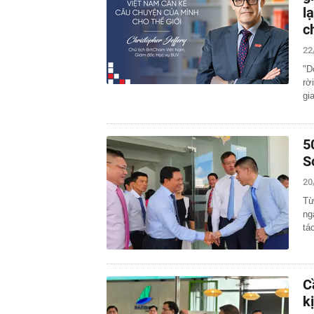
l
c
22
"D
rờ
gi
5
S
20
Từ
ng
tá
C
k