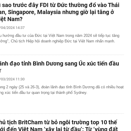
ì sao trước đây FDI từ Đức thường đổ vào Thái
an, Singapore, Malaysia nhưng giờ lại tăng ở
iệt Nam?
/04/2024 14:37
u hướng đầu tư của Đức tại Việt Nam trong năm 2024 sẽ tiếp tục tăng
ưởng", Chủ tịch Hiệp hội doanh nghiệp Đức tại Việt Nam nhấn mạnh.
ãnh đạo tỉnh Bình Dương sang Úc xúc tiến đầu
ư
/03/2024 11:30
ong 2 ngày (25 và 26-3), đoàn lãnh đạo tỉnh Bình Dương đã có nhiều hoạt
ng xúc tiến đầu tư quan trọng tại thành phố Sydney.
hủ tịch BritCham từ bỏ ngôi trường top 10 thế
iới đến Việt Nam ‘xây lại từ đầu’: Từ ‘vùng đất