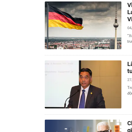
V
L
V
04
"X
tr
L
t
27
Tr
độ
C
g