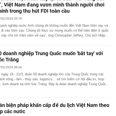
ạ’, Việt Nam đang vươn mình thành người chơi
hính trong thu hút FDI toàn cầu
/03/2024 09:18
oanh nghiệp nước Anh chúng tôi không muốn đến Việt Nam hôm nay và
i đi vào hôm sau. Chúng tôi thực sự mong muốn có thể hiện diện ở quốc
a này cho tới trăm năm về sau", ông Christopher Jeffery, Chủ tịch Hiệp…
0 doanh nghiệp Trung Quốc muốn 'bắt tay' với
óc Trăng
/03/2024 08:34
 ngày 19 - 21/3, đoàn 50 doanh nghiệp lớn của Trung Quốc trong các
ành nông - lâm - thủy sản, logistics… sẽ tìm kiếm cơ hội đầu tư, hợp
c, kinh doanh tại tỉnh Sóc Trăng. Đây là đoàn doanh nghiệp Trung Quốc…
ần biện pháp khẩn cấp để du lịch Việt Nam theo
ịp các nước