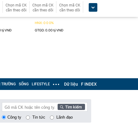
Chọn mã CK
Chọn mã CK
Chọn mã CK
cần theo dõi
cần theo dõi
cần theo dõi
Dữ liệu
F INDEX
Ị TRƯỜNG
SỐNG
LIFESTYLE
Công ty
Tin tức
Lãnh đạo