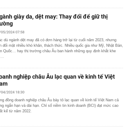
gành giày da, dệt may: Thay đổi để giữ thị
rường
/05/2024 07:58
c dù ngành dệt may đã có đơn hàng trở lại từ cuối năm 2023, nhưng
n đối mặt nhiều khó khăn, thách thức. Nhiều quốc gia như Mỹ, Nhật Bản,
n Quốc… hay thị trường châu Âu ban hành những quy định khắt khe
i…
oanh nghiệp châu Âu lạc quan về kinh tế Việt
am
/04/2024 18:30
ng đồng doanh nghiệp châu Âu bày tỏ lạc quan về kinh tế Việt Nam cả
ong ngắn hạn và dài hạn. Chỉ số niềm tin kinh doanh (BCI) đạt mức cao
ất kể từ năm 2022.