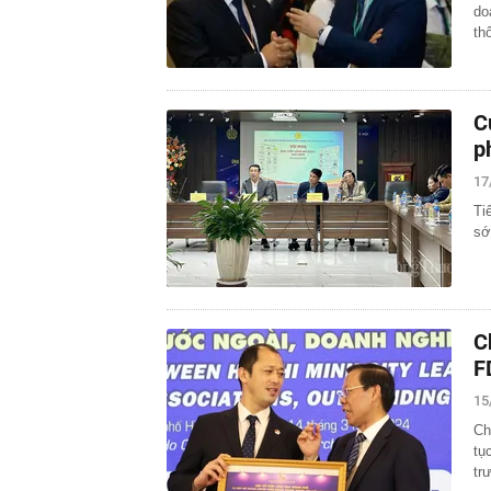
do
th
C
p
17
Ti
sớ
C
F
15
Ch
tụ
tr