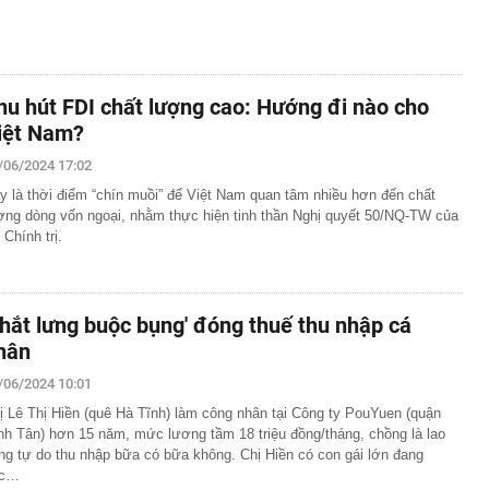
hu hút FDI chất lượng cao: Hướng đi nào cho
iệt Nam?
/06/2024 17:02
y là thời điểm “chín muồi” để Việt Nam quan tâm nhiều hơn đến chất
ợng dòng vốn ngoại, nhằm thực hiện tinh thần Nghị quyết 50/NQ-TW của
 Chính trị.
Thắt lưng buộc bụng' đóng thuế thu nhập cá
hân
/06/2024 10:01
ị Lê Thị Hiền (quê Hà Tĩnh) làm công nhân tại Công ty PouYuen (quận
nh Tân) hơn 15 năm, mức lương tầm 18 triệu đồng/tháng, chồng là lao
ng tự do thu nhập bữa có bữa không. Chị Hiền có con gái lớn đang
ọc…