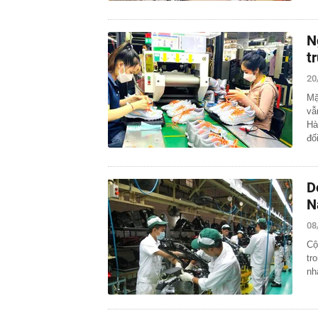
N
t
20
Mặ
vẫ
Hà
đố
D
N
08
Cộ
tr
nh