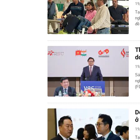
19
Tạ
ng
đề
T
d
19
Sá
ng
(F
D
ở
19
Tạ