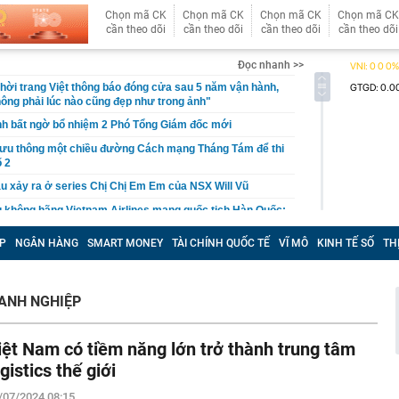
Chọn mã CK
Chọn mã CK
Chọn mã CK
Chọn mã CK
cần theo dõi
cần theo dõi
cần theo dõi
cần theo dõi
Đọc nhanh >>
hời trang Việt thông báo đóng cửa sau 5 năm vận hành,
ông phải lúc nào cũng đẹp như trong ảnh"
nh bất ngờ bổ nhiệm 2 Phó Tổng Giám đốc mới
lưu thông một chiều đường Cách mạng Tháng Tám để thi
 2
u xảy ra ở series Chị Chị Em Em của NSX Will Vũ
g không hãng Vietnam Airlines mang quốc tịch Hàn Quốc:
.HCM sống 1 mình, mê nhất là đi xe ôm công nghệ
P
NGÂN HÀNG
SMART MONEY
TÀI CHÍNH QUỐC TẾ
VĨ MÔ
KINH TẾ SỐ
TH
 Lai Châu: Không tiếp nhận tiền từ thiện của Huấn Hoa
24 bồn nước
báo tới tất cả người dân khi làm hộ chiếu online
OANH NGHIỆP
ên HĐQT VPBankS xin từ nhiệm
ố toàn cầu không chỉ được xây bằng những công trình
iệt Nam có tiềm năng lớn trở thành trung tâm
à còn bằng những trải nghiệm khiến du khách muốn
ogistics thế giới
 phát hành hơn 122 triệu cổ phiếu trả cổ tức
/07/2024 08:15