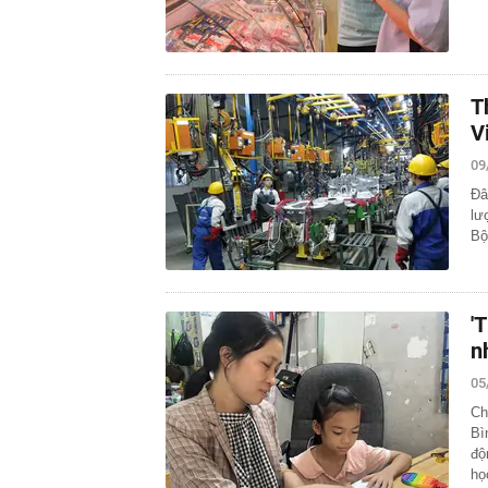
T
V
09
Đâ
lư
Bộ
'
n
05
Ch
Bì
độ
h