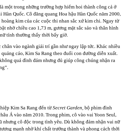
à một trong những trường hợp hiếm hoi thành công cả ở
 tại Hàn Quốc. Cô đăng quang Hoa hậu Hàn Quốc năm 2000,
 hoàng kim của các cuộc thi nhan sắc xứ kim chi. Ngay từ
bật nhờ chiều cao 1,73 m, gương mặt sắc sảo và thân hình
nữ tính thường thấy thời bấy giờ.
 chân vào ngành giải trí gần như ngay lập tức. Khác nhiều
quảng cáo, Kim Sa Rang theo đuổi con đường diễn xuất.
ô không quá đình đám nhưng đủ giúp công chúng nhận ra
ng”.
ghiệp Kim Sa Rang đến từ
Secret Garden,
bộ phim đình
châu Á vào năm 2010. Trong phim, cô vào vai Yoon Seul,
rũ nhưng cô độc trong tình yêu. Dù không đảm nhận vai nữ
tượng mạnh nhờ khí chất trưởng thành và phong cách thời