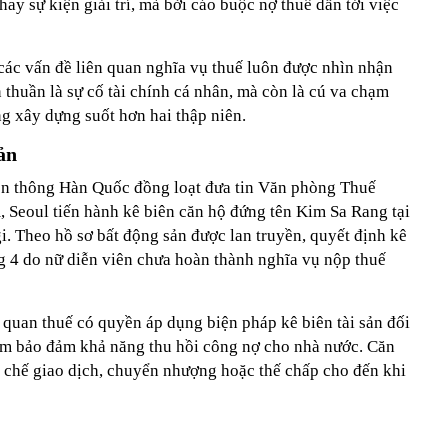
ay sự kiện giải trí, mà bởi cáo buộc nợ thuế dẫn tới việc
ác vấn đề liên quan nghĩa vụ thuế luôn được nhìn nhận
thuần là sự cố tài chính cá nhân, mà còn là cú va chạm
g xây dựng suốt hơn hai thập niên.
ản
ền thông Hàn Quốc đồng loạt đưa tin Văn phòng Thuế
Seoul tiến hành kê biên căn hộ đứng tên Kim Sa Rang tại
. Theo hồ sơ bất động sản được lan truyền, quyết định kê
g 4 do nữ diễn viên chưa hoàn thành nghĩa vụ nộp thuế
 quan thuế có quyền áp dụng biện pháp kê biên tài sản đối
ằm bảo đảm khả năng thu hồi công nợ cho nhà nước. Căn
 chế giao dịch, chuyển nhượng hoặc thế chấp cho đến khi