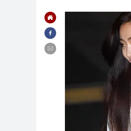
ngay trong th
00:01
VNPT nắm giữ 
Viettel Global
00:01
Nắm trong ta
MWG chỉ nga
00:01
Khám xét ngôi
5 thỏi vàng gi
23:28
4 dấu hiệu nh
23:12
Quốc gia có l
vượt Hàn Quốc
23:01
Người bán trá
nghề lại kiểm 
23:00
Tiếp viên tàu
sao nhiều hơn
22:34
Cụ bà 70 tuổi
biết bí quyết
22:34
Ngôi nhà chứ
22:31
Giá vàng vượt
22:30
Một doanh ngh