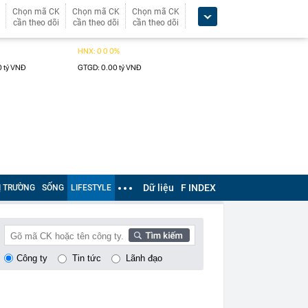
Chọn mã CK
Chọn mã CK
Chọn mã CK
cần theo dõi
cần theo dõi
cần theo dõi
Dữ liệu
F INDEX
Ị TRƯỜNG
SỐNG
LIFESTYLE
Công ty
Tin tức
Lãnh đạo