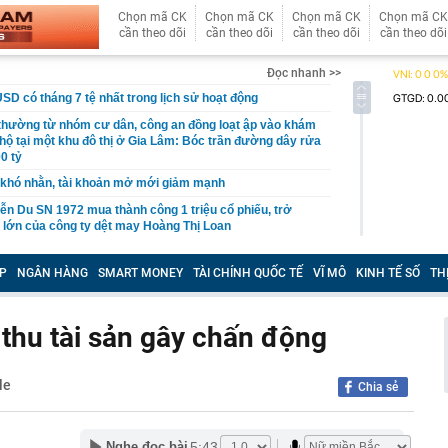
Chọn mã CK
Chọn mã CK
Chọn mã CK
Chọn mã CK
cần theo dõi
cần theo dõi
cần theo dõi
cần theo dõi
Đọc nhanh >>
USD có tháng 7 tệ nhất trong lịch sử hoạt động
 thường từ nhóm cư dân, công an đồng loạt ập vào khám
 hộ tại một khu đô thị ở Gia Lâm: Bóc trần đường dây rửa
0 tỷ
khó nhằn, tài khoản mở mới giảm mạnh
ễn Du SN 1972 mua thành công 1 triệu cổ phiếu, trở
 lớn của công ty dệt may Hoàng Thị Loan
đỉnh núi cao thứ 5 Việt Nam, là “ cột mốc thiêng liêng đẹp
ng” ở độ cao trên 3.000m, điểm đến "trong mơ" của dân
P
NGÂN HÀNG
SMART MONEY
TÀI CHÍNH QUỐC TẾ
VĨ MÔ
KINH TẾ SỐ
TH
 hệ thống y khoa tư nhân sở hữu 14 bệnh viện, 2.900
vừa được vinh danh "Hệ thống Y khoa tốt nhất Việt Nam
 thu tài sản gây chấn động
hoán bị HoSE cắt margin trong tháng 8
le
Chia sẻ
iệp Việt thu hơn 1 tỷ USD ở nước ngoài trong nửa đầu
i nhuận tăng hơn 120%
Vietcap dự phóng VN-Index có thể chạm mốc 1.885 điểm
5:43
Nghe đọc bài