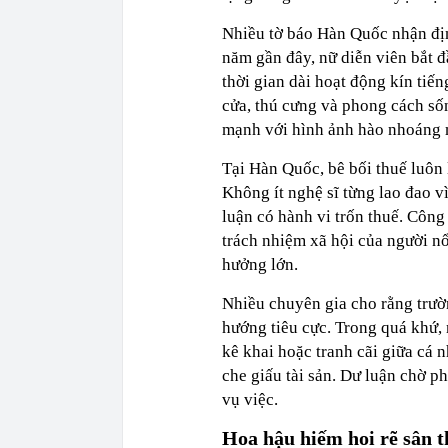
Nhiều tờ báo Hàn Quốc nhận đị
năm gần đây, nữ diễn viên bắt 
thời gian dài hoạt động kín tiế
cửa, thú cưng và phong cách sống
mạnh với hình ảnh hào nhoáng 
Tại Hàn Quốc, bê bối thuế luôn 
Không ít nghệ sĩ từng lao đao vì
luận có hành vi trốn thuế. Côn
trách nhiệm xã hội của người nổ
hưởng lớn.
Nhiều chuyên gia cho rằng trườ
hướng tiêu cực. Trong quá khứ, 
kê khai hoặc tranh cãi giữa cá n
che giấu tài sản. Dư luận chờ ph
vụ việc.
Hoa hậu hiếm hoi rẽ sân 