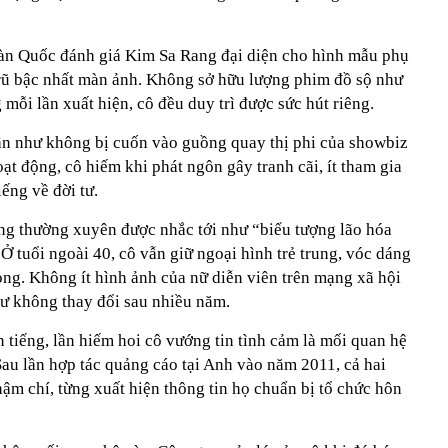
Hàn Quốc đánh giá Kim Sa Rang đại diện cho hình mẫu phụ
 rũ bậc nhất màn ảnh. Không sở hữu lượng phim đồ sộ như
mỗi lần xuất hiện, cô đều duy trì được sức hút riêng.
ần như không bị cuốn vào guồng quay thị phi của showbiz
t động, cô hiếm khi phát ngôn gây tranh cãi, ít tham gia
iếng về đời tư.
g thường xuyên được nhắc tới như “biểu tượng lão hóa
 tuổi ngoài 40, cô vẫn giữ ngoại hình trẻ trung, vóc dáng
ọng. Không ít hình ảnh của nữ diễn viên trên mạng xã hội
hư không thay đổi sau nhiều năm.
 tiếng, lần hiếm hoi cô vướng tin tình cảm là mối quan hệ
Sau lần hợp tác quảng cáo tại Anh vào năm 2011, cả hai
hậm chí, từng xuất hiện thông tin họ chuẩn bị tổ chức hôn