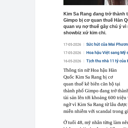
Kim Sa Rang đang trở thành t
Gimpo bị cơ quan thuế Hàn Qu
quan vụ nợ thuế gây chú ý vì
showbiz xứ kim chi.
Sức hút của Mai Phươn
17-05-2026
Hoa hậu Việt sang Mỹ s
17-05-2026
Tịch thu nhà 11 tỷ của
16-05-2026
sờ...
Thông tin nữ Hoa hậu Hàn
Quốc Kim Sa Rang bị cơ
quan thuế kê biên căn hộ tại
thành phố Gimpo đang trở thành
tài sản lên tới khoảng 600 triệ
ngờ vì Kim Sa Rang từ lâu được 
miễn nhiễm với scandal trong giớ
Ở tuổi 48, mỹ nhân từng làm nê