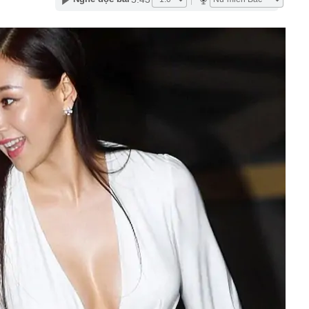
áng 8
lượng tiền hơn 62.000 tỷ đồng, lớn hơn cả Vinhomes,
y Điện Máy Xanh, Bách Hóa Xanh, An Khang, vốn hóa
ng DMX
 nhà cổ, phát hiện 'kho báu' gồm 1.000 đồng tiền vàng và
ấu trong nhiều ngăn bí mật - giá trị hơn 18 tỷ đồng
ận biết ngôi nhà có phong thuỷ không thuận lợi
ượng khách đến Việt Nam đông nhất 7 tháng đầu năm,
 và Nga, gấp gần 6 lần Ấn Độ
i cây tiết lộ: Khách thường chọn quả to, người trong
tra 5 chi tiết này trước
 cao tốc quỳ gối 1h an ủi khách: 7 năm sau ở khách sạn 5
 ở nhà, bay hạng thương gia
 có xương trẻ khỏe như phụ nữ 30, bác sĩ kinh ngạc khi
a đựng tâm huyết của NSND Tự Long
 4.300 USD/ounce, chuyên gia dự báo đỉnh mới
iệp dầu khí đem hơn 42.200 tỷ đồng gửi ngân hàng