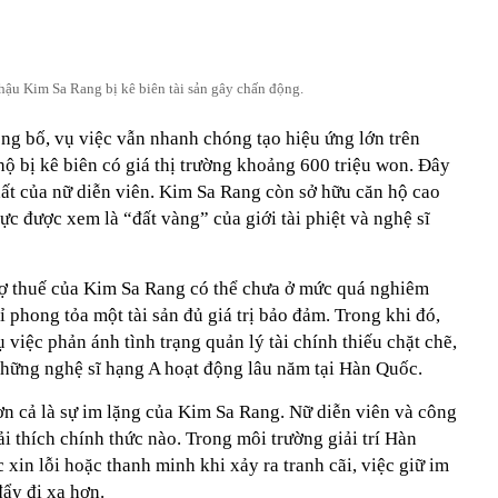
hậu Kim Sa Rang bị kê biên tài sản gây chấn động.
ng bố, vụ việc vẫn nhanh chóng tạo hiệu ứng lớn trên
ộ bị kê biên có giá thị trường khoảng 600 triệu won. Đây
ất của nữ diễn viên. Kim Sa Rang còn sở hữu căn hộ cao
c được xem là “đất vàng” của giới tài phiệt và nghệ sĩ
nợ thuế của Kim Sa Rang có thể chưa ở mức quá nghiêm
 phong tỏa một tài sản đủ giá trị bảo đảm. Trong khi đó,
việc phản ánh tình trạng quản lý tài chính thiếu chặt chẽ,
hững nghệ sĩ hạng A hoạt động lâu năm tại Hàn Quốc.
n cả là sự im lặng của Kim Sa Rang. Nữ diễn viên và công
ải thích chính thức nào. Trong môi trường giải trí Hàn
 xin lỗi hoặc thanh minh khi xảy ra tranh cãi, việc giữ im
ẩy đi xa hơn.