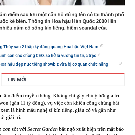
âm điểm sau khi một căn hộ đứng tên cô tại thành phố
ốc kê biên. Thông tin Hoa hậu Hàn Quốc 2000 liên
 nhiều năm cô sống kín tiếng, hiếm scandal của
g Thúy sau 2 thập kỷ đăng quang Hoa hậu Việt Nam
inh con cho chồng CEO, sơ hở là vướng tin trục trặc
 Hoa hậu đẹp nức tiếng showbiz vừa bị cơ quan chức năng
TIN MỚI
 tâm điểm truyền thông. Không chỉ gây chú ý bởi giá trị
u won (gần 11 tỷ đồng), vụ việc còn khiến công chúng bất
xem là hình mẫu nghệ sĩ kín tiếng, giàu có và gần như
i giải trí.
n cơn sốt với
Secret Garden
bất ngờ xuất hiện trên mặt báo