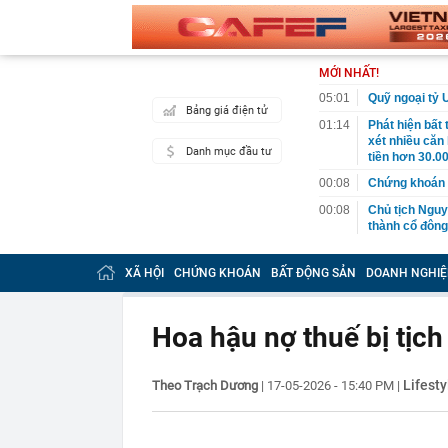
MỚI NHẤT!
05:01
Quỹ ngoại tỷ 
Bảng giá điện tử
01:14
Phát hiện bất
xét nhiều căn
Danh mục đầu tư
tiền hơn 30.00
00:08
Chứng khoán 
00:08
Chủ tịch Nguy
thành cổ đông
00:05
Ít người biết 
nhất biên cươ
XÃ HỘI
CHỨNG KHOÁN
BẤT ĐỘNG SẢN
DOANH NGHIỆ
trekking
00:05
Việt Nam có 1
giường bệnh, 
Hoa hậu nợ thuế bị tịch
2026"
00:05
56 mã chứng k
Lifesty
Theo Trạch Dương
|
17-05-2026 - 15:40 PM
|
00:03
Một doanh ngh
năm 2026, lợ
00:03
Chứng khoán 