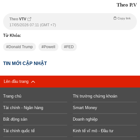
Theo P.V
Copy link
Theo
VTV
17/05/2026 07:11 (GMT +7)
Từ Khóa:
Donald Trump
Powell
FED
TIN MỚI CẬP NHẬT
Lên đầu trang
Trang chủ
Thị trường chứng khoán
Tài chính - Ngân hàng
Smart Money
Bất động sản
Doanh nghiệp
Tài chính quốc tế
Kinh tế vĩ mô - Đầu tư