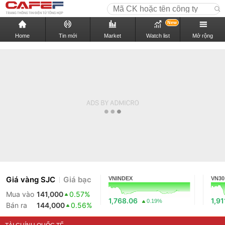
New
Home
Tin mới
Market
Watch list
Mở rộng
Giá vàng SJC
Giá bạc
VNINDEX
VN30
Mua vào
141,000
0.57%
1,768.06
1,91
0.19%
Bán ra
144,000
0.56%