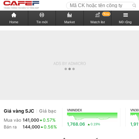
New
Home
Tin mới
Market
Watch list
Mở rộng
Giá vàng SJC
Giá bạc
VNINDEX
VN30
Mua vào
141,000
0.57%
1,768.06
1,91
0.19%
Bán ra
144,000
0.56%