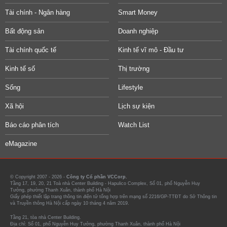
Tài chính - Ngân hàng
Smart Money
Bất động sản
Doanh nghiệp
Tài chính quốc tế
Kinh tế vĩ mô - Đầu tư
Kinh tế số
Thị trường
Sống
Lifestyle
Xã hội
Lịch sự kiện
Báo cáo phân tích
Watch List
eMagazine
© Copyright 2007 - 2026 -
Công ty Cổ phần VCCorp.
Tầng 17, 19, 20, 21 Toà nhà Center Building - Hapulico Complex, Số 01, phố Nguyễn Huy
Tưởng, phường Thanh Xuân, thành phố Hà Nội
Giấy phép thiết lập trang thông tin điện tử tổng hợp trên mạng số 2216/GP-TTĐT do Sở Thông tin
và Truyền thông Hà Nội cấp ngày 10 tháng 4 năm 2019.
Tầng 21, tòa nhà Center Building.
Địa chỉ: Số 01, phố Nguyễn Huy Tưởng, phường Thanh Xuân, thành phố Hà Nội