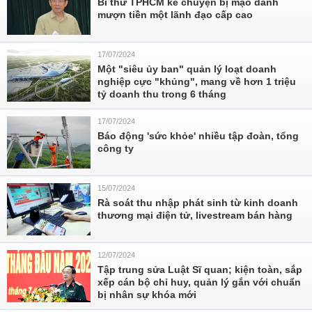
Bí thư TPHCM kể chuyện bị mạo danh
mượn tiền một lãnh đạo cấp cao
17/07/2024
Một "siêu ủy ban" quản lý loạt doanh
nghiệp cực "khủng", mang về hơn 1 triệu
tỷ doanh thu trong 6 tháng
17/07/2024
Báo động 'sức khỏe' nhiều tập đoàn, tổng
công ty
15/07/2024
Rà soát thu nhập phát sinh từ kinh doanh
thương mại điện tử, livestream bán hàng
12/07/2024
Tập trung sửa Luật Sĩ quan; kiện toàn, sắp
xếp cán bộ chỉ huy, quản lý gắn với chuẩn
bị nhân sự khóa mới