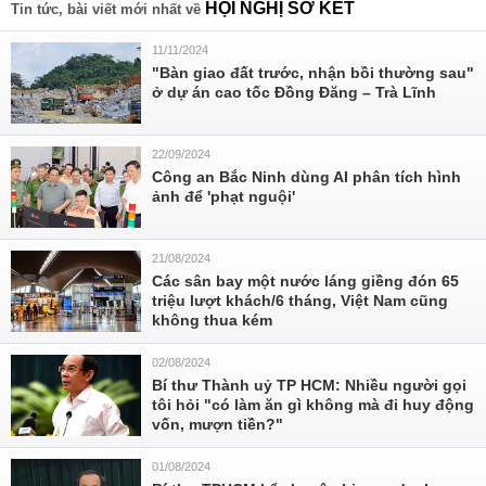
HỘI NGHỊ SƠ KẾT
Tin tức, bài viết mới nhất về
11/11/2024
"Bàn giao đất trước, nhận bồi thường sau"
ở dự án cao tốc Đồng Đăng – Trà Lĩnh
22/09/2024
Công an Bắc Ninh dùng AI phân tích hình
ảnh để 'phạt nguội'
21/08/2024
Các sân bay một nước láng giềng đón 65
triệu lượt khách/6 tháng, Việt Nam cũng
không thua kém
02/08/2024
Bí thư Thành uỷ TP HCM: Nhiều người gọi
tôi hỏi "có làm ăn gì không mà đi huy động
vốn, mượn tiền?"
01/08/2024