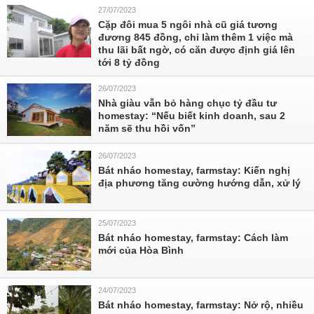
27/07/2023
Cặp đôi mua 5 ngôi nhà cũ giá tương
đương 845 đồng, chỉ làm thêm 1 việc mà
thu lãi bất ngờ, có căn được định giá lên
tới 8 tỷ đồng
26/07/2023
Nhà giàu vẫn bỏ hàng chục tỷ đầu tư
homestay: “Nếu biết kinh doanh, sau 2
năm sẽ thu hồi vốn”
26/07/2023
Bát nháo homestay, farmstay: Kiến nghị
địa phương tăng cường hướng dẫn, xử lý
25/07/2023
Bát nháo homestay, farmstay: Cách làm
mới của Hòa Bình
24/07/2023
Bát nháo homestay, farmstay: Nở rộ, nhiều