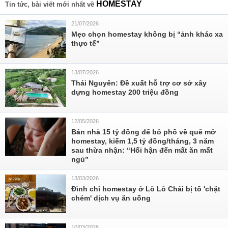
HOMESTAY
Tin tức, bài viết mới nhất về
21/07/2026
Mẹo chọn homestay không bị “ảnh khác xa
thực tế”
13/07/2026
Thái Nguyên: Đề xuất hỗ trợ cơ sở xây
dựng homestay 200 triệu đồng
12/05/2026
Bán nhà 15 tỷ đồng để bỏ phố về quê mở
homestay, kiếm 1,5 tỷ đồng/tháng, 3 năm
sau thừa nhận: “Hối hận đến mất ăn mất
ngủ”
13/03/2026
Đình chỉ homestay ở Lô Lô Chải bị tố 'chặt
chém' dịch vụ ăn uống
10/03/2026