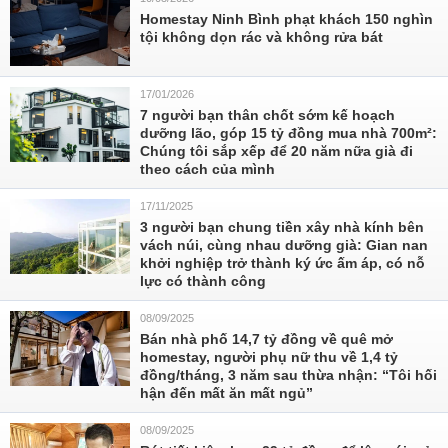
Homestay Ninh Bình phạt khách 150 nghìn
tội không dọn rác và không rửa bát
17/01/2026
7 người bạn thân chốt sớm kế hoạch
dưỡng lão, góp 15 tỷ đồng mua nhà 700m²:
Chúng tôi sắp xếp để 20 năm nữa già đi
theo cách của mình
17/11/2025
3 người bạn chung tiền xây nhà kính bên
vách núi, cùng nhau dưỡng già: Gian nan
khởi nghiệp trở thành ký ức ấm áp, có nỗ
lực có thành công
08/09/2025
Bán nhà phố 14,7 tỷ đồng về quê mở
homestay, người phụ nữ thu về 1,4 tỷ
đồng/tháng, 3 năm sau thừa nhận: “Tôi hối
hận đến mất ăn mất ngủ”
08/09/2025