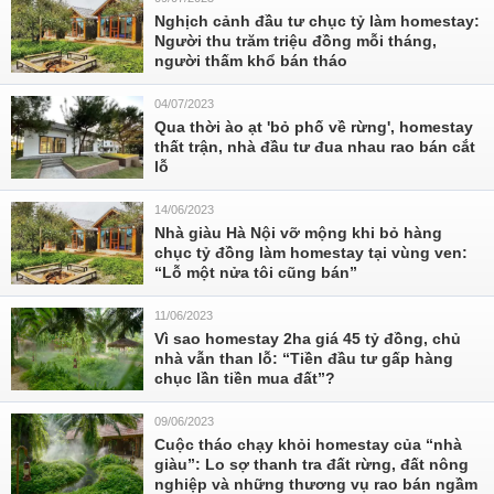
Nghịch cảnh đầu tư chục tỷ làm homestay:
Người thu trăm triệu đồng mỗi tháng,
người thấm khổ bán tháo
04/07/2023
Qua thời ào ạt 'bỏ phố về rừng', homestay
thất trận, nhà đầu tư đua nhau rao bán cắt
lỗ
14/06/2023
Nhà giàu Hà Nội vỡ mộng khi bỏ hàng
chục tỷ đồng làm homestay tại vùng ven:
“Lỗ một nửa tôi cũng bán”
11/06/2023
Vì sao homestay 2ha giá 45 tỷ đồng, chủ
nhà vẫn than lỗ: “Tiền đầu tư gấp hàng
chục lần tiền mua đất”?
09/06/2023
Cuộc tháo chạy khỏi homestay của “nhà
giàu”: Lo sợ thanh tra đất rừng, đất nông
nghiệp và những thương vụ rao bán ngầm