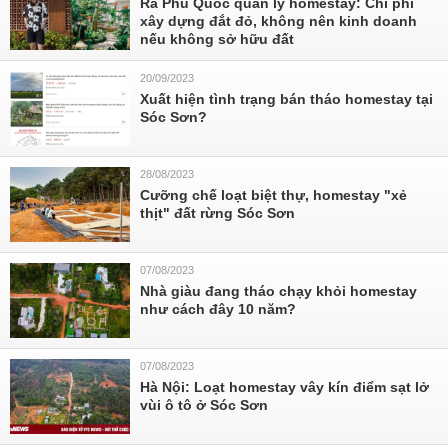
Ra Phú Quốc quản lý homestay: Chi phí
xây dựng đắt đỏ, không nên kinh doanh
nếu không sở hữu đất
20/09/2023
Xuất hiện tình trạng bán tháo homestay tại
Sóc Sơn?
28/08/2023
Cưỡng chế loạt biệt thự, homestay "xẻ
thịt" đất rừng Sóc Sơn
07/08/2023
Nhà giàu đang tháo chạy khỏi homestay
như cách đây 10 năm?
07/08/2023
Hà Nội: Loạt homestay vây kín điểm sạt lở
vùi ô tô ở Sóc Sơn