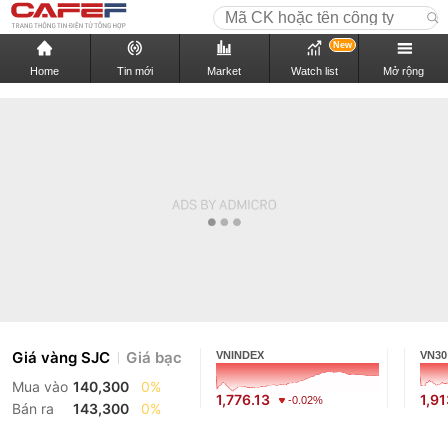
New
Home
Tin mới
Market
Watch list
Mở rộng
Giá vàng SJC
Giá bạc
VNINDEX
VN30
Mua vào
140,300
0%
1,776.13
1,91
-0.02%
Bán ra
143,300
0%