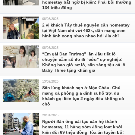
homestay bất ngờ bị kiện: Phải bồi thường
134 triệu đồng
08/03/2025
2 vị khách Tây thuê nguyên căn homestay
tại Việt Nam chỉ với 462k, dân mạng xem
hình ảnh xong nhao nhao hỏi địa chỉ
08/03/2025
“Em gái Đan Trường” lần đầu tiết lộ
chuyện cầm sổ đỏ đi “cứu” sự nghiệp:
Không bao giờ sợ lỗ, sẵn sàng tậu cả lô
Baby Three tặng khán giả
13/02/2025
Săn lùng khách sạn ở Mộc Châu: Chủ
mang cả phòng gia đình ra hỗ trợ, du
khách gọi liên tục 2 ngày đều không có
chỗ
20/01/2025
Người đàn ông cải tạo căn hộ thành
homestay, 11 hàng xóm đồng loạt khởi
kiện đòi 69 triệu đồng, tòa án tuyên bố: