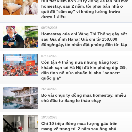
Rút tiết kiệm hơn 29 tỷ đồng để lên núi mở
homestay, sau 2 năm, tôi phải bán nhà ở
quê để “cầm cự” vì không lường trước
được 1 điều
09/07/2025
Homestay của chị Vàng Thị Thông gây sốt
sau Gia đình Haha: Giá chỉ từ 150.000
đồng/ngày, tin nhắn đặt phòng đến tới tấp
07/05/2025
Còn tận 4 tháng nữa nhưng hàng loạt
khách sạn tại Hà Nội đã kín phòng dịp 2/9,
dân tình nô nức chuẩn bị cho "concert
quốc gia"
26/04/2025
Bỏ vài chục tỷ đồng mua homestay, nhiều
chủ đầu tư đang lo tháo chạy
10/03/2025
Chi 10 triệu đồng mua tượng gấu trên
mạng về trang trí, 2 năm sau ông chủ