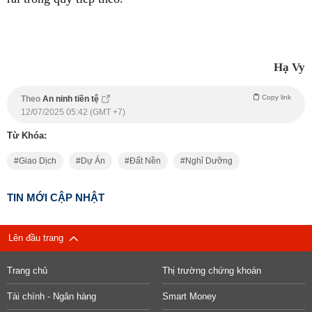
Hạ Vy
Copy link
Theo
An ninh tiền tệ
12/07/2025 05:42 (GMT +7)
Từ Khóa:
Giao Dịch
Dự Án
Đất Nền
Nghỉ Dưỡng
TIN MỚI CẬP NHẬT
Lên đầu trang
Trang chủ
Thị trường chứng khoán
Tài chính - Ngân hàng
Smart Money