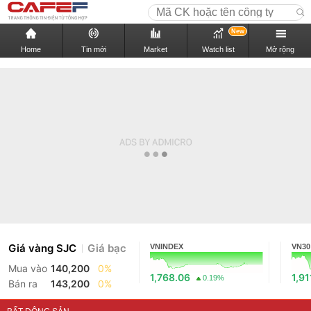
New
Home
Tin mới
Market
Watch list
Mở rộng
Giá vàng SJC
Giá bạc
VNINDEX
VN30
Mua vào
140,200
0%
1,768.06
1,91
0.19%
Bán ra
143,200
0%