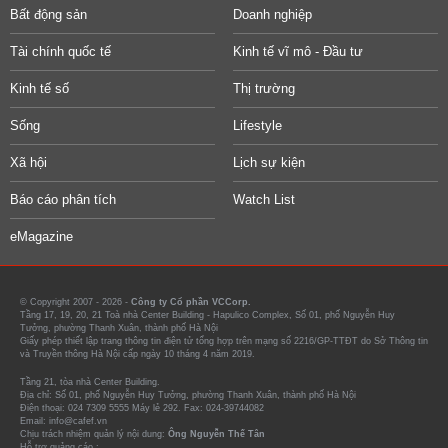
Bất động sản
Doanh nghiệp
Tài chính quốc tế
Kinh tế vĩ mô - Đầu tư
Kinh tế số
Thị trường
Sống
Lifestyle
Xã hội
Lịch sự kiện
Báo cáo phân tích
Watch List
eMagazine
© Copyright 2007 - 2026 -
Công ty Cổ phần VCCorp.
Tầng 17, 19, 20, 21 Toà nhà Center Building - Hapulico Complex, Số 01, phố Nguyễn Huy
Tưởng, phường Thanh Xuân, thành phố Hà Nội
Giấy phép thiết lập trang thông tin điện tử tổng hợp trên mạng số 2216/GP-TTĐT do Sở Thông tin
và Truyền thông Hà Nội cấp ngày 10 tháng 4 năm 2019.
Tầng 21, tòa nhà Center Building.
Địa chỉ: Số 01, phố Nguyễn Huy Tưởng, phường Thanh Xuân, thành phố Hà Nội
Điện thoại: 024 7309 5555 Máy lẻ 292. Fax: 024-39744082
Email: info@cafef.vn
Chịu trách nhiệm quản lý nội dung:
Ông Nguyễn Thế Tân
Hỗ trợ quảng cáo :