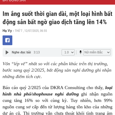
BẤT ĐỘNG SẢN
Im ắng suốt thời gian dài, một loại hình bất
động sản bất ngờ giao dịch tăng lên 14%
THỨ 7 , 12/07/2025, 06:55
Hạ Vy
-
Nghe đọc bài
3:13
Vốn “lép vế” nhất so với các phân khúc trên thị trường,
bước sang quý 2/2025, bất động sản nghỉ dưỡng ghi nhận
những điểm tích cực.
Báo cáo quý 2/2025 của
DKRA Consulting cho thấy,
loại
hình nhà phố/shophouse nghỉ dưỡng
ghi nhận nguồn
cung tăng 16% so với cùng kỳ. Tuy nhiên, hơn 99%
nguồn cung sơ cấp đến từ lượng hàng tồn kho của những
dự án cũ. Thị trường vẫn chưa thoát khỏi tình trạng ảm