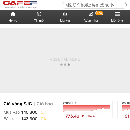
New
Home
Tin mới
Market
Watch list
Mở rộng
Giá vàng SJC
Giá bạc
VNINDEX
VN30
Mua vào
140,300
0%
1,776.46
1,9
-0.04%
Bán ra
143,300
0%