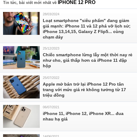
IPHONE 12 PRO
Tin tức, bài viết mới nhất về
28/03/2024
Loạt smartphone "siêu phẩm" đang giảm
giá mạnh: iPhone 11 và 12 phá vỡ lịch sử;
iPhone 13,14,15, Galaxy Z Flip5... cùng
chạm đáy
25/12/2023
Chiếc smartphone lừng lẫy một thời nay rẻ
như cho, giá thấp hơn cả iPhone 11 đập
hộp
25/07/2022
Apple mở bán trở lại iPhone 12 Pro tân
trang với mức giá rẻ không tưởng từ 17
triệu đồng
06/07/2021
iPhone 11, iPhone 12, iPhone XR... đua
nhau hạ giá
14/06/2021