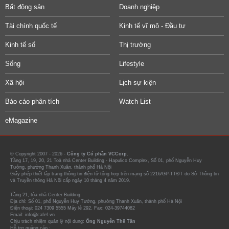
Bất động sản
Doanh nghiệp
Tài chính quốc tế
Kinh tế vĩ mô - Đầu tư
Kinh tế số
Thị trường
Sống
Lifestyle
Xã hội
Lịch sự kiện
Báo cáo phân tích
Watch List
eMagazine
© Copyright 2007 - 2026 -
Công ty Cổ phần VCCorp.
Tầng 17, 19, 20, 21 Toà nhà Center Building - Hapulico Complex, Số 01, phố Nguyễn Huy
Tưởng, phường Thanh Xuân, thành phố Hà Nội
Giấy phép thiết lập trang thông tin điện tử tổng hợp trên mạng số 2216/GP-TTĐT do Sở Thông tin
và Truyền thông Hà Nội cấp ngày 10 tháng 4 năm 2019.
Tầng 21, tòa nhà Center Building.
Địa chỉ: Số 01, phố Nguyễn Huy Tưởng, phường Thanh Xuân, thành phố Hà Nội
Điện thoại: 024 7309 5555 Máy lẻ 292. Fax: 024-39744082
Email: info@cafef.vn
Chịu trách nhiệm quản lý nội dung:
Ông Nguyễn Thế Tân
Hỗ trợ quảng cáo :