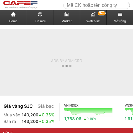
New
Home
Tin mới
Market
Watch list
Mở rộng
Giá vàng SJC
Giá bạc
VNINDEX
VN30
Mua vào
140,200
0.36%
1,768.06
1,91
0.19%
Bán ra
143,200
0.35%