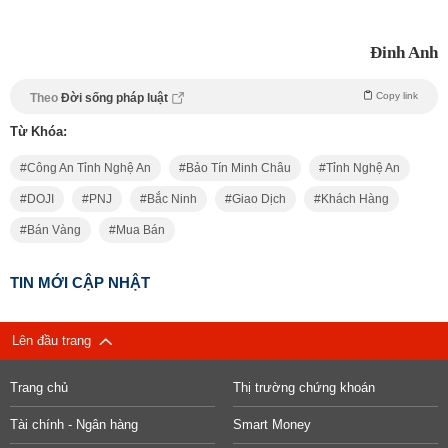
Đinh Anh
Copy link
Theo
Đời sống pháp luật
Từ Khóa:
Công An Tỉnh Nghệ An
Bảo Tín Minh Châu
Tỉnh Nghệ An
DOJI
PNJ
Bắc Ninh
Giao Dịch
Khách Hàng
Bán Vàng
Mua Bán
TIN MỚI CẬP NHẬT
Lên đầu trang
Trang chủ
Thị trường chứng khoán
Tài chính - Ngân hàng
Smart Money