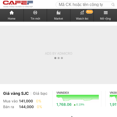
New
Home
Tin mới
Market
Watch list
Mở rộng
Giá vàng SJC
Giá bạc
VNINDEX
VN30
Mua vào
141,000
0%
1,768.06
1,91
0.19%
Bán ra
144,000
0%