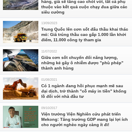
hàng, giá sẽ tăng cao chót vót, tất cả phụ
thuộc vào kết quả cuộc chạy đua giữa các
siêu cường
13/09/2023
Trung Quốc lên cơn sốt đấu thầu khai thác
mỏ: Giá trúng thầu cao gấp 1.000 lần khởi
điểm, 11.000 công ty tham gia
11/07/2022
Giữa cơn sốt chuyển đổi năng lượng,
những kẻ gây ô nhiễm được "phù phép"
thành anh hùng
01/08/2021
Có 1 ngành đang hồi phục mạnh mẽ sau
đại dịch, trở thành "cỗ máy in tiền" khổng
lồ đối với nhà đầu tư
09/10/2017
Viện trưởng Viện Nghiên cứu phát triển
Mekong: Tăng trưởng GDP mang lại lợi ích
cho người nghèo ngày càng ít đi!