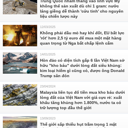
Trung Quốc nhắm thẳng vào lĩnh vực Mỹ
không thể sản xuất dù chỉ 1 gram: nước
láng giềng dễ thành 'cứu tinh' cho nguyên
liệu chiến lược này
12/03/2025
Không phải dầu mỏ hay khí đốt, EU bất lực
'rót' hơn 2,5 tỷ euro để mua một mặt hàng
quan trọng từ Nga bất chấp lệnh cấm
14/01/2025
Hòn đảo có diện tích gấp 6 lần Việt Nam sở
hữu "kho báu" dưới lòng đất siêu khủng:
kim loại hiếm gì cũng có, được ông Donald
Trump săn đón
23/04/2024
Malaysia liên tục đổ tiền mua kho báu dưới
lòng đất của Việt Nam với giá cực rẻ: xuất
khẩu tăng khủng hơn 1.800%, nước ta có
trữ lượng top đầu thế giới
13/09/2023
Thế giới sắp thiếu hụt trầm trọng 1 mặt