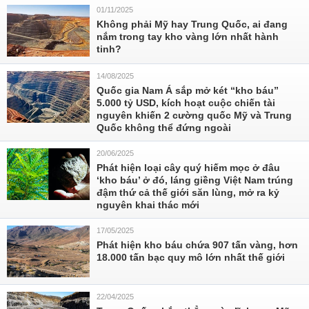
01/11/2025
Không phải Mỹ hay Trung Quốc, ai đang
nắm trong tay kho vàng lớn nhất hành
tinh?
14/08/2025
Quốc gia Nam Á sắp mở két “kho báu”
5.000 tỷ USD, kích hoạt cuộc chiến tài
nguyên khiến 2 cường quốc Mỹ và Trung
Quốc không thể đứng ngoài
20/06/2025
Phát hiện loại cây quý hiếm mọc ở đâu
‘kho báu’ ở đó, láng giềng Việt Nam trúng
đậm thứ cả thế giới săn lùng, mở ra kỷ
nguyên khai thác mới
17/05/2025
Phát hiện kho báu chứa 907 tấn vàng, hơn
18.000 tấn bạc quy mô lớn nhất thế giới
22/04/2025