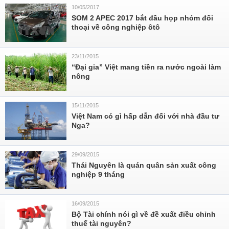
10/05/2017
SOM 2 APEC 2017 bắt đầu họp nhóm đối
thoại về công nghiệp ôtô
23/11/2015
“Đại gia” Việt mang tiền ra nước ngoài làm
nông
15/11/2015
Việt Nam có gì hấp dẫn đối với nhà đầu tư
Nga?
29/09/2015
Thái Nguyên là quán quân sản xuất công
nghiệp 9 tháng
16/09/2015
Bộ Tài chính nói gì về đề xuất điều chỉnh
thuế tài nguyên?