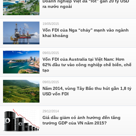
Doanh nghiệp Việt đã “rót” gần 20 tỷ USD
ra nước ngoài
19/05/2015
Vốn FDI của Nga “chảy” mạnh vào ngành
khai khoáng
09/01/2015
Vốn FDI của Australia tại Việt Nam: Hơn
62% đầu tư vào công nghiệp chế biến, chế
tạo
09/01/2015
Năm 2014, vùng Tây Bắc thu hút gần 1,8 tỷ
USD vốn FDI
29/12/2014
Giá dầu giảm có ảnh hưởng đến tăng
trưởng GDP của VN năm 2015?