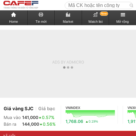
New
Home
Tin mới
Market
Watch list
Mở rộng
Giá vàng SJC
Giá bạc
VNINDEX
VN30
Mua vào
141,000
0.57%
1,768.06
1,91
0.19%
Bán ra
144,000
0.56%