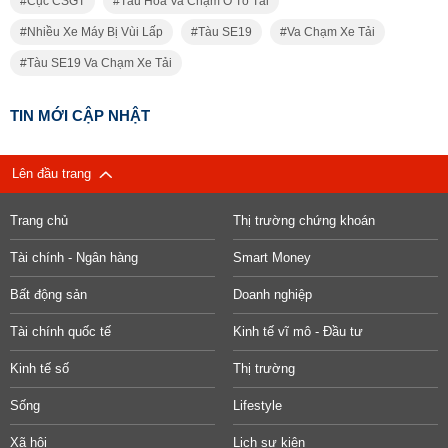
Cục CSGT
Tàu Hỏa Va Chạm Ô Tô Tải
Nhiều Xe Máy Bị Vùi Lấp
Tàu SE19
Va Chạm Xe Tải
Tàu SE19 Va Chạm Xe Tải
TIN MỚI CẬP NHẬT
Lên đầu trang
Trang chủ
Thị trường chứng khoán
Tài chính - Ngân hàng
Smart Money
Bất động sản
Doanh nghiệp
Tài chính quốc tế
Kinh tế vĩ mô - Đầu tư
Kinh tế số
Thị trường
Sống
Lifestyle
Xã hội
Lịch sự kiện