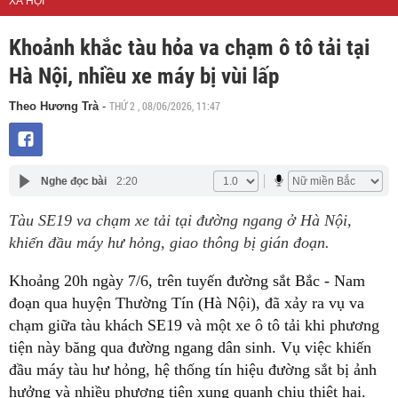
XÃ HỘI
Khoảnh khắc tàu hỏa va chạm ô tô tải tại
Hà Nội, nhiều xe máy bị vùi lấp
THỨ 2 , 08/06/2026, 11:47
Theo Hương Trà
-
Nghe đọc bài
2:20
Tàu SE19 va chạm xe tải tại đường ngang ở Hà Nội,
khiến đầu máy hư hỏng, giao thông bị gián đoạn.
Khoảng 20h ngày 7/6, trên tuyến đường sắt Bắc - Nam
đoạn qua huyện Thường Tín (Hà Nội), đã xảy ra vụ va
chạm giữa tàu khách SE19 và một xe ô tô tải khi phương
tiện này băng qua đường ngang dân sinh. Vụ việc khiến
đầu máy tàu hư hỏng, hệ thống tín hiệu đường sắt bị ảnh
hưởng và nhiều phương tiện xung quanh chịu thiệt hại.