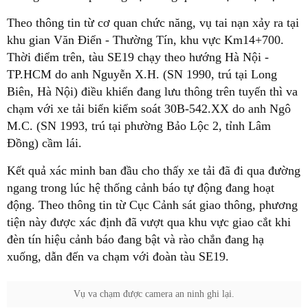
Theo thông tin từ cơ quan chức năng, vụ tai nạn xảy ra tại
khu gian Văn Điển - Thường Tín, khu vực Km14+700.
Thời điểm trên, tàu SE19 chạy theo hướng Hà Nội -
TP.HCM do anh Nguyễn X.H. (SN 1990, trú tại Long
Biên, Hà Nội) điều khiển đang lưu thông trên tuyến thì va
chạm với xe tải biển kiểm soát 30B-542.XX do anh Ngô
M.C. (SN 1993, trú tại phường Bảo Lộc 2, tỉnh Lâm
Đồng) cầm lái.
Kết quả xác minh ban đầu cho thấy xe tải đã đi qua đường
ngang trong lúc hệ thống cảnh báo tự động đang hoạt
động. Theo thông tin từ Cục Cảnh sát giao thông, phương
tiện này được xác định đã vượt qua khu vực giao cắt khi
đèn tín hiệu cảnh báo đang bật và rào chắn đang hạ
xuống, dẫn đến va chạm với đoàn tàu SE19.
Vụ va chạm được camera an ninh ghi lại.