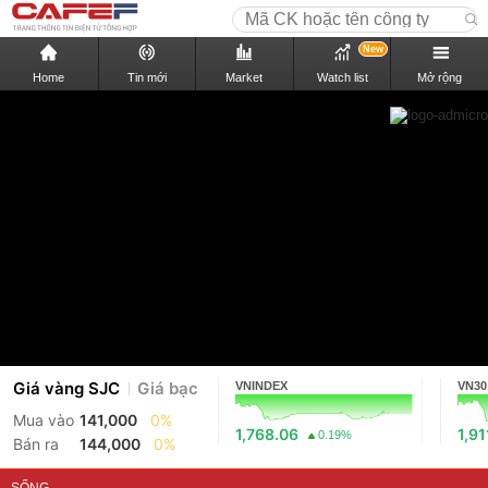
New
Home
Tin mới
Market
Watch list
Mở rộng
Giá vàng SJC
Giá bạc
VNINDEX
VN30
Mua vào
141,000
0%
1,768.06
1,91
0.19%
Bán ra
144,000
0%