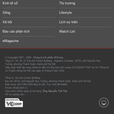
Kinh tế số
Thị trường
Sống
Lifestyle
Xã hội
Lịch sự kiện
Báo cáo phân tích
Watch List
eMagazine
© Copyright 2007 - 2026 -
Công ty Cổ phần VCCorp.
Tầng 17, 19, 20, 21 Toà nhà Center Building - Hapulico Complex, Số 01, phố Nguyễn Huy
Tưởng, phường Thanh Xuân, thành phố Hà Nội
Giấy phép thiết lập trang thông tin điện tử tổng hợp trên mạng số 2216/GP-TTĐT do Sở Thông tin
và Truyền thông Hà Nội cấp ngày 10 tháng 4 năm 2019.
Tầng 21, tòa nhà Center Building.
Địa chỉ: Số 01, phố Nguyễn Huy Tưởng, phường Thanh Xuân, thành phố Hà Nội
Điện thoại: 024 7309 5555 Máy lẻ 292. Fax: 024-39744082
Email: info@cafef.vn
Chịu trách nhiệm quản lý nội dung:
Ông Nguyễn Thế Tân
Hỗ trợ quảng cáo :