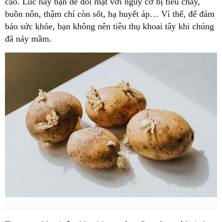
cao. Lúc này bạn dễ đối mặt với nguy cơ bị tiêu chảy,
buồn nôn, thậm chí còn sốt, hạ huyết áp… Vì thế, để đảm
bảo sức khỏe, bạn không nên tiêu thụ khoai tây khi chúng
đã nảy mầm.