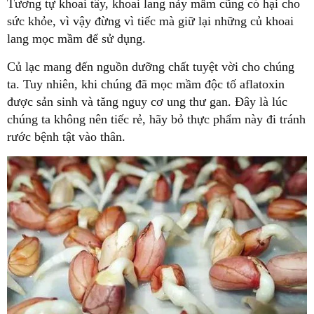
Tương tự khoai tây, khoai lang nảy mầm cũng có hại cho
sức khỏe, vì vậy đừng vì tiếc mà giữ lại những củ khoai
lang mọc mầm để sử dụng.
Củ lạc mang đến nguồn dưỡng chất tuyệt vời cho chúng
ta. Tuy nhiên, khi chúng đã mọc mầm độc tố aflatoxin
được sản sinh và tăng nguy cơ ung thư gan. Đây là lúc
chúng ta không nên tiếc rẻ, hãy bỏ thực phẩm này đi tránh
rước bệnh tật vào thân.