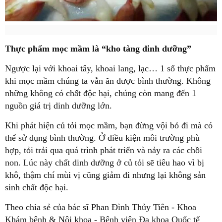
Thực phẩm mọc mầm là “kho tàng dinh dưỡng”
Ngược lại với khoai tây, khoai lang, lạc… 1 số thực phẩm
khi mọc mầm chúng ta vẫn ăn được bình thường. Không
những không có chất độc hại, chúng còn mang đến 1
nguồn giá trị dinh dưỡng lớn.
Khi phát hiện củ tỏi mọc mầm, bạn đừng vội bỏ đi mà có
thể sử dụng bình thường. Ở điều kiện môi trường phù
hợp, tỏi trải qua quá trình phát triển và nảy ra các chồi
non. Lúc này chất dinh dưỡng ở củ tỏi sẽ tiêu hao vì bị
khô, thậm chí mùi vị cũng giảm đi nhưng lại không sản
sinh chất độc hại.
Theo chia sẻ của bác sĩ Phan Đình Thủy Tiên - Khoa
Khám bệnh & Nội khoa - Bệnh viện Đa khoa Quốc tế