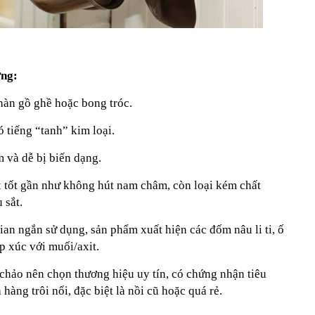
ợng:
hàn gồ ghề hoặc bong tróc.
 tiếng “tanh” kim loại.
m và dễ bị biến dạng.
 tốt gần như không hút nam châm, còn loại kém chất
 sắt.
 gian ngắn sử dụng, sản phẩm xuất hiện các đốm nâu li ti, ố
ếp xúc với muối/axit.
, chảo nên chọn thương hiệu uy tín, có chứng nhận tiêu
 hàng trôi nổi, đặc biệt là nồi cũ hoặc quá rẻ.