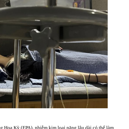
 Hoa Kỳ (EPA), nhiễm kim loại nặng lâu dài có thể làm