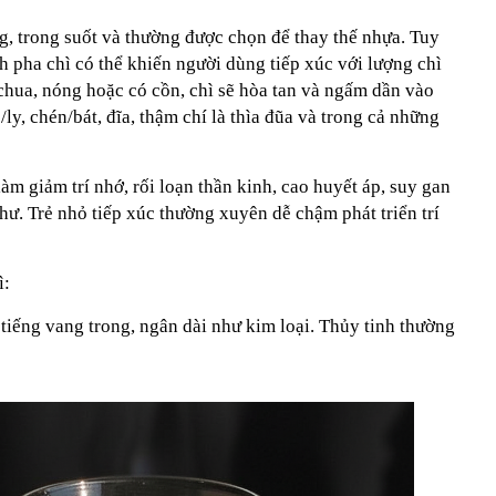
g, trong suốt và thường được chọn để thay thế nhựa. Tuy
h pha chì có thể khiến người dùng tiếp xúc với lượng chì
chua, nóng hoặc có cồn, chì sẽ hòa tan và ngấm dần vào
y, chén/bát, đĩa, thậm chí là thìa đũa và trong cả những
làm giảm trí nhớ, rối loạn thần kinh, cao huyết áp, suy gan
hư. Trẻ nhỏ tiếp xúc thường xuyên dễ chậm phát triển trí
ì:
a tiếng vang trong, ngân dài như kim loại. Thủy tinh thường