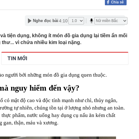
Chia sẻ
00 mét xuống đáy biển, phát hiện mỏ dầu khí trữ lượng
ngoài khơi Việt Nam
inh giao dịch chuyển khoản 35 triệu đồng tới tài khoản
4:10
Nghe đọc bài
SN 1984, thanh niên SN 2000 được mời tới làm việc
 Lan chú ý: Từ 16/10, sân bay có thể mở vali để kiểm tra
à tiện dụng, không ít món đồ gia dụng lại tiềm ẩn mối
ành khách không có mặt
thư... vì chứa nhiều kim loại nặng.
báo hiệu phong thủy rất tốt
hất nhì Việt Nam và vợ hơn 4 tuổi của Bình Minh "dính
" từ Việt Nam sang Mỹ
TIN MỚI
liên tục trồi lên từ nền nhà, gia chủ gọi người kiểm tra rồi
ải sơ tán
 vào người bởi những món đồ gia dụng quen thuộc.
 700 tỷ giờ bán cà phê ở phường Hoà Hưng (TP.HCM),
iền "vỡ trận"
ì mà nguy hiểm đến vậy?
ngủ, người phụ nữ sốt cao liên tục, phổi tổn thương hơn
sĩ cảnh báo mối nguy ít ai ngờ ngay trong nhà
ố có mật độ cao và độc tính mạnh như chì, thủy ngân,
sterD cảnh báo nóng, tuyên bố hành động pháp lý
ường tự nhiên, chúng tồn tại ở lượng nhỏ nhưng an toàn.
trộm bánh xe ô tô ở khu đô thị Hà Nội
ua thực phẩm, nước uống hay dụng cụ nấu ăn kém chất
ứng dụng Android có thể âm thầm theo dõi vị trí người
ng gan, thận, máu và xương.