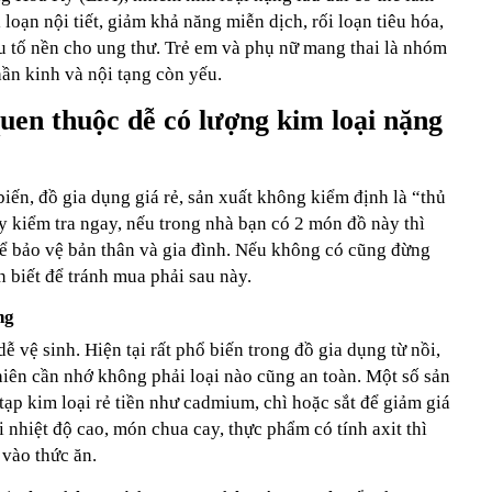
 loạn nội tiết, giảm khả năng miễn dịch, rối loạn tiêu hóa,
u tố nền cho ung thư. Trẻ em và phụ nữ mang thai là nhóm
ần kinh và nội tạng còn yếu.
uen thuộc dễ có lượng kim loại nặng
ến, đồ gia dụng giá rẻ, sản xuất không kiểm định là “thủ
y kiểm tra ngay, nếu trong nhà bạn có 2 món đồ này thì
ỏ để bảo vệ bản thân và gia đình. Nếu không có cũng đừng
 biết để tránh mua phải sau này.
ng
 vệ sinh. Hiện tại rất phổ biến trong đồ gia dụng từ nồi,
 nhiên cần nhớ không phải loại nào cũng an toàn. Một số sản
ạp kim loại rẻ tiền như cadmium, chì hoặc sắt để giảm giá
i nhiệt độ cao, món chua cay, thực phẩm có tính axit thì
 vào thức ăn.