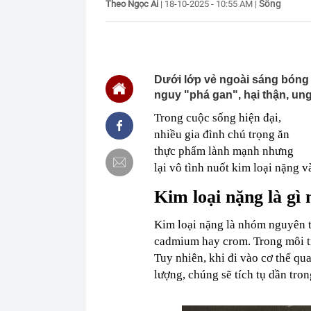
Sống
Theo Ngọc Ái
|
18-10-2025 - 10:55 AM
|
00:01
Khoan sâu 4.7
500 triệu m3 
23:43
Công an xác m
người phụ nữ 
23:40
Ai sắp đi Thái
Dưới lớp vẻ ngoài sáng bóng v
ngay cả khi h
nguy "phá gan", hại thận, ung 
23:25
4 vật vào nhà 
Trong cuộc sống hiện đại,
23:18
Hoa hậu đẹp n
nhau như sam
nhiều gia đình chú trọng ăn
23:10
Chất lỏng đen 
thực phẩm lành mạnh nhưng
cả khu phố ph
lại vô tình nuốt kim loại nặng
23:01
Nam diễn viên
vừa mở quán l
K
im loại nặng là g
22:59
Bật điều hòa 
một nửa: Bác 
Kim loại nặng là nhóm nguyên t
22:53
Quang Hùng Ma
cadmium hay crom. Trong môi tr
22:48
Danh tính tên 
Tuy nhiên, khi đi vào cơ thể q
22:42
Cảnh báo các 
lượng, chúng sẽ tích tụ dần tro
dùng