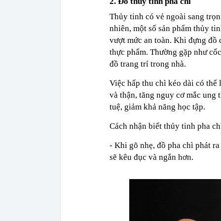
2. Đồ thủy tinh pha chì
Thủy tinh có vẻ ngoài sang trọn
nhiên, một số sản phẩm thủy tin
vượt mức an toàn. Khi đựng đồ 
thực phẩm. Thường gặp như cốc/l
đồ trang trí trong nhà.
Việc hấp thu chì kéo dài có thể 
và thận, tăng nguy cơ mắc ung t
tuệ, giảm khả năng học tập.
Cách nhận biết thủy tinh pha ch
- Khi gõ nhẹ, đồ pha chì phát r
sẽ kêu đục và ngắn hơn.