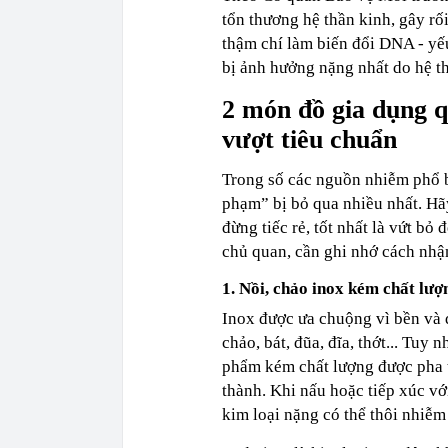
tổn thương hệ thần kinh, gây rối
thậm chí làm biến đổi DNA - yế
bị ảnh hưởng nặng nhất do hệ th
2 món đồ gia dụng q
vượt tiêu chuẩn
Trong số các nguồn nhiễm phổ bi
phạm” bị bỏ qua nhiều nhất. Hã
đừng tiếc rẻ, tốt nhất là vứt b
chủ quan, cần ghi nhớ cách nhận
1. Nồi, chảo inox kém chất lượ
Inox được ưa chuộng vì bền và dễ
chảo, bát, đũa, đĩa, thớt... Tuy
phẩm kém chất lượng được pha t
thành. Khi nấu hoặc tiếp xúc vớ
kim loại nặng có thể thôi nhiễm