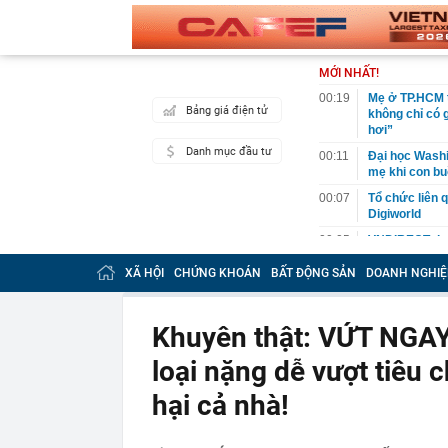
MỚI NHẤT!
00:19
Mẹ ở TP.HCM t
Bảng giá điện tử
không chỉ có 
hơi”
Danh mục đầu tư
00:11
Đại học Washin
mẹ khi con bu
00:07
Tổ chức liên 
Digiworld
00:05
VNDIRECT đưa
khoán
XÃ HỘI
CHỨNG KHOÁN
BẤT ĐỘNG SẢN
DOANH NGHIỆ
00:04
Doanh nghiệp 
đăng ký vào n
00:03
Lịch chốt quy
Khuyên thật: VỨT NGAY
tức tiền mặt 
loại nặng dễ vượt tiêu
00:02
"Sự thật" về 
00:01
Chuyên gia ch
hại cả nhà!
vào nhịp són
00:01
Giá vàng tăng 