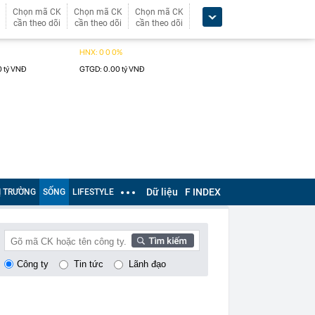
Chọn mã CK
Chọn mã CK
Chọn mã CK
cần theo dõi
cần theo dõi
cần theo dõi
Dữ liệu
F INDEX
Ị TRƯỜNG
SỐNG
LIFESTYLE
Công ty
Tin tức
Lãnh đạo