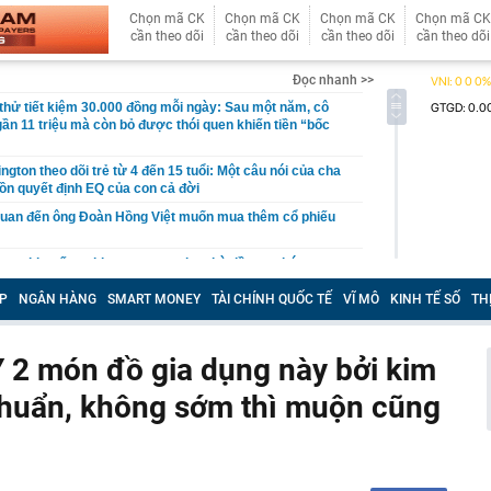
Chọn mã CK
Chọn mã CK
Chọn mã CK
Chọn mã CK
cần theo dõi
cần theo dõi
cần theo dõi
cần theo dõi
Đọc nhanh >>
hử tiết kiệm 30.000 đồng mỗi ngày: Sau một năm, cô
gần 11 triệu mà còn bỏ được thói quen khiến tiền “bốc
gton theo dõi trẻ từ 4 đến 15 tuổi: Một câu nói của cha
ồn quyết định EQ của con cả đời
quan đến ông Đoàn Hồng Việt muốn mua thêm cổ phiếu
 ra khuyến nghị quan trọng cho nhà đầu tư chứng
P
NGÂN HÀNG
SMART MONEY
TÀI CHÍNH QUỐC TẾ
VĨ MÔ
KINH TẾ SỐ
TH
Việt Nam có doanh thu lớn hơn Vingroup, Petrolimex,
hóm 500 doanh nghiệp lớn nhất thế giới
ền cổ tức tuần 10-14/8: Một ngân hàng lớn "lăn chốt", cổ
 2 món đồ gia dụng này bởi kim
cao nhất 100%
 chuẩn, không sớm thì muộn cũng
đại gia tâm linh Xuân Trường
ỉ ra một tín hiệu quan trọng cho thấy VN-Index sắp bước
g mới
vọt lên cao nhất 2 tháng, chuyên gia nói gì?