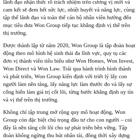
lãnh đạo nhận thức rõ trách nhiệm trên cương vị mới và
cam kết sẽ đem hết sức lực, nhiệt huyết và năng lực, cùng
tập thể lãnh đạo và toàn thể cán bộ nhân viên hướng đến
mục tiêu đưa Won Group tiếp tục khẳng định vị thế trên
thị trường.
Được thành lập từ năm 2020, Won Group là tập đoàn hoạt
động theo mô hình hệ sinh thái đa lĩnh vực, quy tụ các
đơn vị thành viên tiêu biểu như Won Homes, Won Invest,
Won Direct và Won Law. Trải qua hành trình hình thành
và phát triển, Won Group kiên định với triết lý lấy con
người làm nền tảng, lấy năng lực làm thước đo và lấy sự
cống hiến làm giá trị cốt lõi, từng bước khẳng định uy tín
và vị thế trên thị trường.
Không chỉ tập trung mở rộng quy mô hoạt động, Won
Group còn đặc biệt chú trọng đầu tư cho con người – coi
đây là nền tảng cốt lõi cho sự phát triển bền vững. Tập
đoàn không ngừng thu hút nhân tài, đồng thời xây dựng