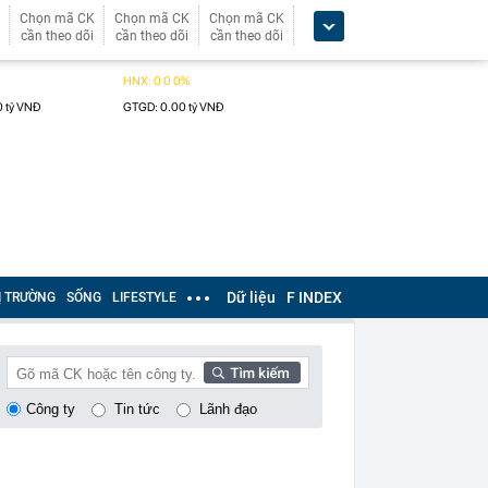
Chọn mã CK
Chọn mã CK
Chọn mã CK
cần theo dõi
cần theo dõi
cần theo dõi
Dữ liệu
F INDEX
Ị TRƯỜNG
SỐNG
LIFESTYLE
Công ty
Tin tức
Lãnh đạo