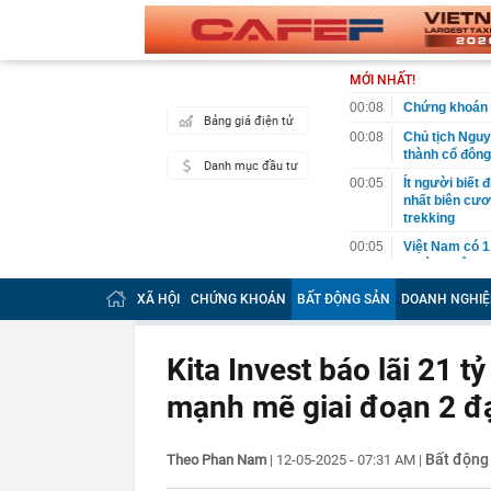
MỚI NHẤT!
00:08
Chứng khoán 
Bảng giá điện tử
00:08
Chủ tịch Nguy
thành cổ đông
Danh mục đầu tư
00:05
Ít người biết 
nhất biên cươ
trekking
00:05
Việt Nam có 1
giường bệnh, 
2026"
XÃ HỘI
CHỨNG KHOÁN
BẤT ĐỘNG SẢN
DOANH NGHIỆ
00:05
56 mã chứng k
00:03
Một doanh ngh
năm 2026, lợ
Kita Invest báo lãi 21 t
00:03
Chứng khoán 
mạnh mẽ giai đoạn 2 đạ
ngay trong th
00:01
VNPT nắm giữ 
Viettel Global
Bất động
Theo Phan Nam
|
12-05-2025 - 07:31 AM
|
00:01
Nắm trong ta