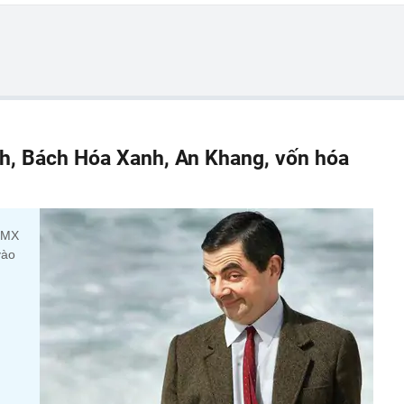
h, Bách Hóa Xanh, An Khang, vốn hóa
 DMX
vào