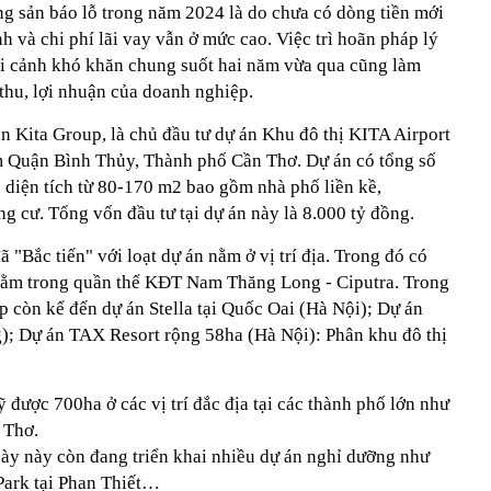
ng sản báo lỗ trong năm 2024 là do chưa có dòng tiền mới
ính và chi phí lãi vay vẫn ở mức cao. Việc trì hoãn pháp lý
ối cảnh khó khăn chung suốt hai năm vừa qua cũng làm
thu, lợi nhuận của doanh nghiệp.
n Kita Group, là chủ đầu tư dự án Khu đô thị KITA Airport
m Quận Bình Thủy, Thành phố Cần Thơ. Dự án có tổng số
ó diện tích từ 80-170 m2 bao gồm nhà phố liền kề,
ng cư. Tổng vốn đầu tư tại dự án này là 8.000 tỷ đồng.
"Bắc tiến" với loạt dự án nằm ở vị trí địa. Trong đó có
 nằm trong quần thể KĐT Nam Thăng Long - Ciputra. Trong
p còn kể đến dự án Stella tại Quốc Oai (Hà Nội); Dự án
); Dự án TAX Resort rộng 58ha (Hà Nội): Phân khu đô thị
ỹ được 700ha ở các vị trí đắc địa tại các thành phố lớn như
 Thơ.
ày này còn đang triển khai nhiều dự án nghỉ dưỡng như
 Park tại Phan Thiết…