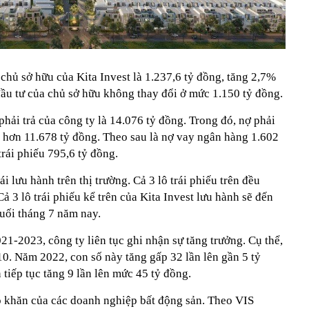
hủ sở hữu của Kita Invest là 1.237,6 tỷ đồng, tăng 2,7%
đầu tư của chủ sở hữu không thay đổi ở mức 1.150 tỷ đồng.
hải trả của công ty là 14.076 tỷ đồng. Trong đó, nợ phải
t hơn 11.678 tỷ đồng. Theo sau là nợ vay ngân hàng 1.602
trái phiếu 795,6 tỷ đồng.
ái lưu hành trên thị trường. Cả 3 lô trái phiếu trên đều
 3 lô trái phiếu kể trên của Kita Invest lưu hành sẽ đến
cuối tháng 7 năm nay.
021-2023, công ty liên tục ghi nhận sự tăng trưởng. Cụ thể,
10. Năm 2022, con số này tăng gấp 32 lần lên gần 5 tỷ
tiếp tục tăng 9 lần lên mức 45 tỷ đồng.
khăn của các doanh nghiệp bất động sản. Theo VIS