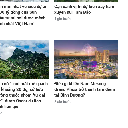
in mới nhất về siêu dự án
Cận cảnh vị trí dự kiến xây hầm
00 tỷ đồng của Sun
xuyên núi Tam Đảo
ầu tư tại nơi được mệnh
4 giờ trước
ạnh nhất Việt Nam"
m có 1 nơi mát mẻ quanh
Điều gì khiến Nam Mekong
 khoảng 20 độ, sở hữu
Grand Plaza trở thành tâm điểm
ờng thuộc nhóm "tứ đại
tại Bình Dương?
o", được Oscar du lịch
2 giờ trước
h liên tục
ớc