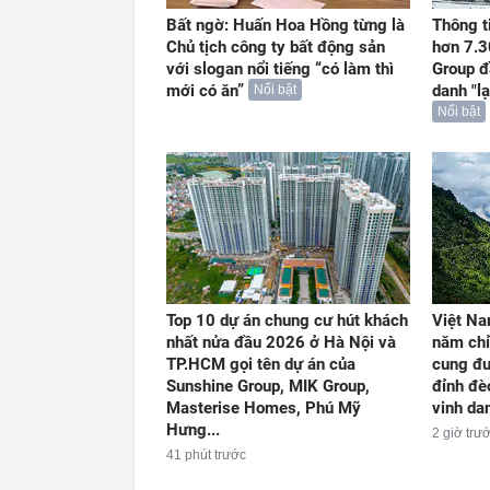
Bất ngờ: Huấn Hoa Hồng từng là
Thông t
Chủ tịch công ty bất động sản
hơn 7.3
với slogan nổi tiếng “có làm thì
Group đ
mới có ăn”
danh "l
Nổi bật
Nổi bật
Top 10 dự án chung cư hút khách
Việt Na
nhất nửa đầu 2026 ở Hà Nội và
năm chỉ
TP.HCM gọi tên dự án của
cung đư
Sunshine Group, MIK Group,
đỉnh đè
Masterise Homes, Phú Mỹ
vinh dan
Hưng...
2 giờ trư
41 phút trước