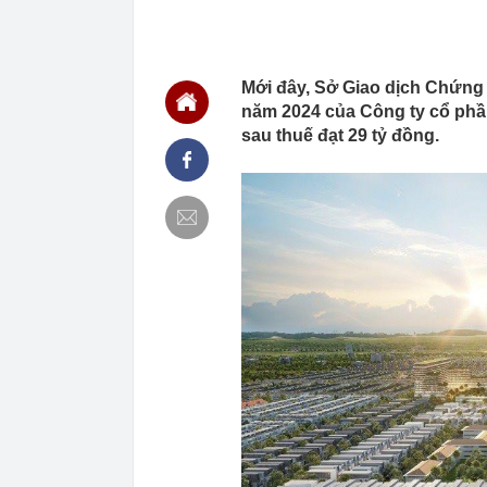
MWG chỉ nga
00:01
Khám xét ngôi
5 thỏi vàng gi
23:28
4 dấu hiệu nh
Mới đây, Sở Giao dịch Chứng
23:12
Quốc gia có l
năm 2024 của Công ty cổ phần 
vượt Hàn Quốc
sau thuế đạt 29 tỷ đồng.
23:01
Người bán trá
nghề lại kiểm 
23:00
Tiếp viên tàu
sao nhiều hơn
22:34
Cụ bà 70 tuổi
biết bí quyết
22:34
Ngôi nhà chứ
22:31
Giá vàng vượt
22:30
Một doanh ngh
22:08
Lời khuyên ch
22:06
Nga được cho 
có thể bị khoé