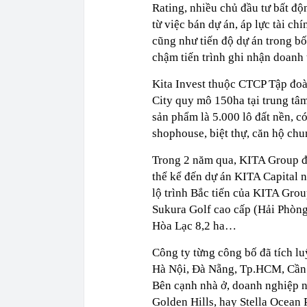
Rating, nhiều chủ đầu tư bất độ
từ việc bán dự án, áp lực tài ch
cũng như tiến độ dự án trong b
chậm tiến trình ghi nhận doanh 
Kita Invest thuộc CTCP Tập đoà
City quy mô 150ha tại trung tâ
sản phẩm là 5.000 lô đất nền, c
shophouse, biệt thự, căn hộ chu
Trong 2 năm qua, KITA Group đã 
thể kể đến dự án KITA Capital
lộ trình Bắc tiến của KITA Grou
Sukura Golf cao cấp (Hải Phòng
Hòa Lạc 8,2 ha…
Công ty từng công bố đã tích lu
Hà Nội, Đà Nẵng, Tp.HCM, Cần
Bên cạnh nhà ở, doanh nghiệp n
Golden Hills, hay Stella Ocean