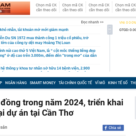
Chọn mã CK
Chọn mã CK
Chọn mã CK
Chọn mã CK
cần theo dõi
cần theo dõi
cần theo dõi
cần theo dõi
Đọc nhanh >>
khó nhằn, tài khoản mở mới giảm mạnh
ễn Du SN 1972 mua thành công 1 triệu cổ phiếu, trở
 lớn của công ty dệt may Hoàng Thị Loan
đỉnh núi cao thứ 5 Việt Nam, là “ cột mốc thiêng liêng đẹp
ng” ở độ cao trên 3.000m, điểm đến "trong mơ" của dân
 hệ thống y khoa tư nhân sở hữu 14 bệnh viện, 2.900
vừa được vinh danh "Hệ thống Y khoa tốt nhất Việt Nam
P
NGÂN HÀNG
SMART MONEY
TÀI CHÍNH QUỐC TẾ
VĨ MÔ
KINH TẾ SỐ
TH
hoán bị HoSE cắt margin trong tháng 8
iệp Việt thu hơn 1 tỷ USD ở nước ngoài trong nửa đầu
i nhuận tăng hơn 120%
ỷ đồng trong năm 2024, triển khai
Vietcap dự phóng VN-Index có thể chạm mốc 1.885 điểm
i dự án tại Cần Thơ
áng 8
lượng tiền hơn 62.000 tỷ đồng, lớn hơn cả Vinhomes,
 sản
Chia sẻ
y Điện Máy Xanh, Bách Hóa Xanh, An Khang, vốn hóa