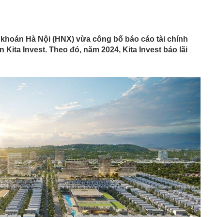
ng DMX
 nhà cổ, phát hiện 'kho báu' gồm 1.000 đồng tiền vàng và
ấu trong nhiều ngăn bí mật - giá trị hơn 18 tỷ đồng
ận biết ngôi nhà có phong thuỷ không thuận lợi
 khoán Hà Nội (HNX) vừa công bố báo cáo tài chính
ượng khách đến Việt Nam đông nhất 7 tháng đầu năm,
Kita Invest. Theo đó, năm 2024, Kita Invest báo lãi
 và Nga, gấp gần 6 lần Ấn Độ
i cây tiết lộ: Khách thường chọn quả to, người trong
tra 5 chi tiết này trước
 cao tốc quỳ gối 1h an ủi khách: 7 năm sau ở khách sạn 5
 ở nhà, bay hạng thương gia
 có xương trẻ khỏe như phụ nữ 30, bác sĩ kinh ngạc khi
a đựng tâm huyết của NSND Tự Long
 4.300 USD/ounce, chuyên gia dự báo đỉnh mới
iệp dầu khí đem hơn 42.200 tỷ đồng gửi ngân hàng
o những người không rút điện ấm siêu tốc trước khi ngủ
là có thêm "lá bài" từ Triều Tiên: Điểm yếu của Ukraine
t sâu?