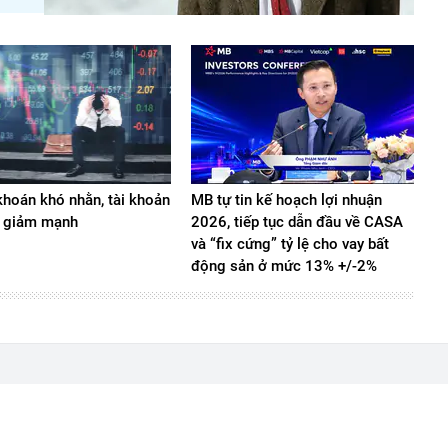
hoán khó nhằn, tài khoản
MB tự tin kế hoạch lợi nhuận
 giảm mạnh
2026, tiếp tục dẫn đầu về CASA
và “fix cứng” tỷ lệ cho vay bất
động sản ở mức 13% +/-2%