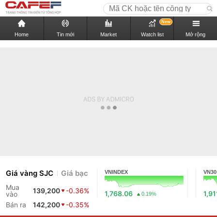
New
Home
Tin mới
Market
Watch list
Mở rộng
Giá vàng SJC
Giá bạc
VNINDEX
VN30
Mua
139,200
-0.36%
1,768.06
1,91
vào
0.19%
Bán ra
142,200
-0.35%