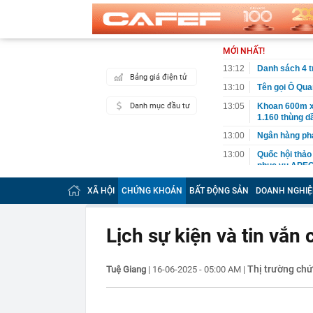
MỚI NHẤT!
13:12
Danh sách 4 t
Bảng giá điện tử
13:10
Tên gọi Ô Qua
Danh mục đầu tư
13:05
Khoan 600m x
1.160 thùng dầ
13:00
Ngân hàng phá
13:00
Quốc hội thảo
phục vụ APEC
12:50
Sau 150 năm,
XÃ HỘI
CHỨNG KHOÁN
BẤT ĐỘNG SẢN
DOANH NGHIỆ
12:46
Chính phủ yêu
thiểu 65%
Lịch sự kiện và tin vắ
12:45
Chủ cửa hàng h
mỗi sáng
12:35
140 cán bộ, ch
Thị trường ch
Tuệ Giang
|
16-06-2025 - 05:00 AM
|
giờ sáng
12:30
TPHCM hướng đ
đai trên môi 