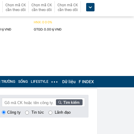
Chọn mã CK
Chọn mã CK
Chọn mã CK
cần theo dõi
cần theo dõi
cần theo dõi
Dữ liệu
F INDEX
Ị TRƯỜNG
SỐNG
LIFESTYLE
Công ty
Tin tức
Lãnh đạo