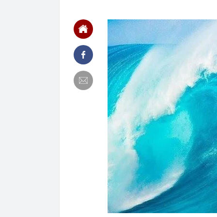
12:30
Mẫu đồng hồ g
Odyssey và đạ
12:28
Bỏ phố về quê
12:19
Tỉnh rộng nh
là đơn vị hành 
12:16
Việt Nam có 1
Bali, được hà
làm điểm đến
12:15
Từng công bố 
BĐS "khủng" n
12:15
Vì sao người 
12:14
Doanh nghiệp 
rộng nhất Việ
12:13
Hà Nội đồng bộ
12:12
Người phụ nữ 
món ăn sáng n
12:03
Ô tô đỗ qua đ