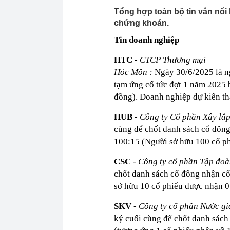
Tổng hợp toàn bộ tin vắn nổi 
chứng khoán.
Tin doanh nghiệp
HTC -
CTCP Thương mại
Hóc Môn
:
Ngày 30/6/2025 là n
tạm ứng cổ tức đợt 1 năm 2025 
đồng). Doanh nghiệp dự kiến th
HUB -
Công ty Cổ phần Xây lắ
cùng để chốt danh sách cổ đông
100:15 (Người sở hữu 100 cổ ph
CSC
-
Công ty cổ phần Tập đ
chốt danh sách cổ đông nhận cổ
sở hữu 10 cổ phiếu được nhận 0
SKV -
Công ty cổ phần Nước gi
ký cuối cùng để chốt danh sách