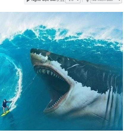
iá hơn 200 triệu đồng được dàn sao bom tấn The
o diễn Christopher Nolan cùng yêu thích
 làm mô hình nhà miền Tây, thu gần nửa tỉ mỗi năm
ất đồng bằng sông Cửu Long chính thức được công nhận
chính cấp tỉnh loại I
 nơi được tạp chí Mỹ đánh giá đẹp hơn cả Maldives và
ng loạt “ông lớn” Sun Group, Vingroup, BIM Group... chọn
phát triển gần 61.000 căn nhà ở xã hội, doanh nghiệp
hất thị trường đang triển khai đến đâu?
Nhật Bản thích đi nhà tắm công cộng?
“nhà” Sun Group làm 2 khu đô thị 36.000 tỷ đồng tại tỉnh
t Nam
 triển khai Vùng phát thải thấp trong Vành đai 1
50 tuổi bị loãng xương, "thủ phạm" có liên quan đến một
hiều người rất chuộng vì nhanh và tiện lợi
êm ở khu đô thị bị trộm mất 2 bánh