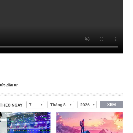
tức,
đầu tư
XEM
 THEO NGÀY