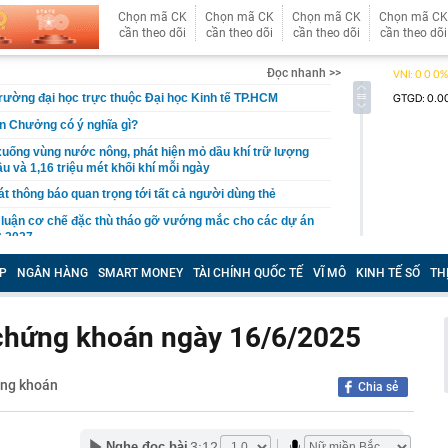
Chọn mã CK
Chọn mã CK
Chọn mã CK
Chọn mã CK
cần theo dõi
cần theo dõi
cần theo dõi
cần theo dõi
Đọc nhanh >>
rường đại học trực thuộc Đại học Kinh tế TP.HCM
n Chưởng có ý nghĩa gì?
uống vùng nước nông, phát hiện mỏ dầu khí trữ lượng
u và 1,16 triệu mét khối khí mỗi ngày
t thông báo quan trọng tới tất cả người dùng thẻ
 luận cơ chế đặc thù tháo gỡ vướng mắc cho các dự án
 2027
 Darwin đã đúng
P
NGÂN HÀNG
SMART MONEY
TÀI CHÍNH QUỐC TẾ
VĨ MÔ
KINH TẾ SỐ
TH
 cầu nâng tỷ lệ sở hữu Nhà nước tại VietinBank lên tối
n chứng khoán ngày 16/6/2025
ải sản tiết lộ: Đây là những loại cá họ bán nhiều nhất
iến sĩ đồng loạt kiểm tra tại 5 block chung cư vào đúng 4
ứng khoán
Chia sẻ
ến công khai quy hoạch, tiến độ giải quyết hồ sơ đất
trường số
3:12
Nghe đọc bài