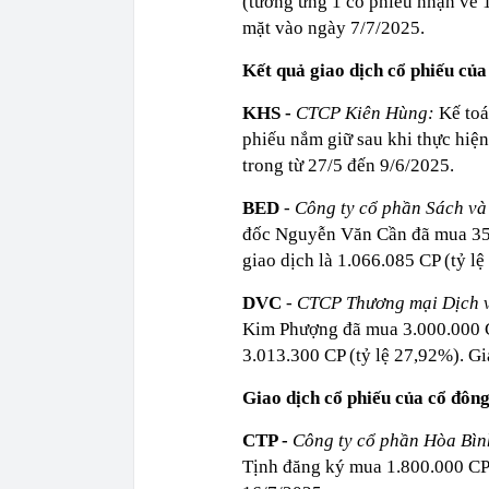
(tương ứng 1 cổ phiếu nhận về 
mặt vào ngày 7/7/2025.
Kết quả giao dịch cổ phiếu của
KHS -
CTCP Kiên Hùng:
Kế toá
phiếu nắm giữ sau khi thực hiện
trong từ 27/5 đến 9/6/2025.
BED
-
Công ty cổ phần Sách và
đốc Nguyễn Văn Cần đã mua 351
giao dịch là 1.066.085 CP (tỷ l
DVC
-
CTCP Thương mại Dịch 
Kim Phượng đã mua 3.000.000 CP
3.013.300 CP (tỷ lệ 27,92%). Gi
Giao dịch cổ phiếu của cổ đôn
CTP -
Công ty cổ phần Hòa Bì
Tịnh đăng ký mua 1.800.000 CP.