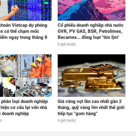
hoán Vietcap dự phóng
Cổ phiếu doanh nghiệp nhà nước
ex có thể chạm mốc
GVR, PV GAS, BSR, Petrolimex,
iểm ngay trong tháng 8
Becamex... đồng loạt "tím lịm"
5 giờ trước
í phân loại doanh nghiệp
Giá vàng vọt lên cao nhất gần 2
 hiện cơ cấu lại vốn nhà
tháng, quỹ vàng lớn nhất thế giới
i doanh nghiệp
tiếp tục "gom hàng"
ớc
4 giờ trước