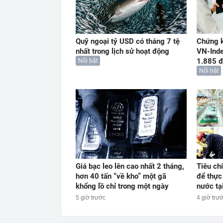
Quỹ ngoại tỷ USD có tháng 7 tệ
Chứng k
nhất trong lịch sử hoạt động
VN-Ind
1.885 đ
Nổi bật
Nổi bật
Giá bạc leo lên cao nhất 2 tháng,
Tiêu ch
hơn 40 tấn “về kho” một gã
để thực
khổng lồ chỉ trong một ngày
nước tạ
5 giờ trước
4 giờ trư