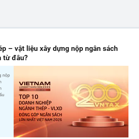
p – vật liệu xây dựng nộp ngân sách
n từ đâu?
g nộp
m
n
cấu