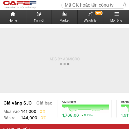
New
Home
Tin mới
Market
Watch list
Mở rộng
Giá vàng SJC
Giá bạc
VNINDEX
VN30
Mua vào
141,000
0%
1,768.06
1,91
0.19%
Bán ra
144,000
0%