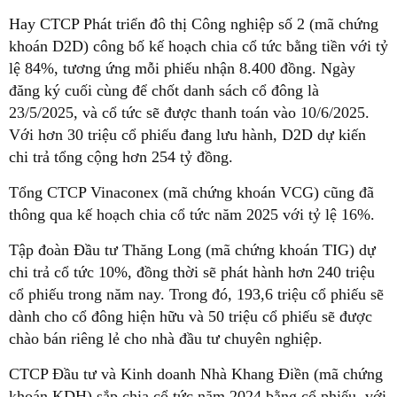
Hay CTCP Phát triển đô thị Công nghiệp số 2 (mã chứng
khoán D2D) công bố kế hoạch chia cổ tức bằng tiền với tỷ
lệ 84%, tương ứng mỗi phiếu nhận 8.400 đồng. Ngày
đăng ký cuối cùng để chốt danh sách cổ đông là
23/5/2025, và cổ tức sẽ được thanh toán vào 10/6/2025.
Với hơn 30 triệu cổ phiếu đang lưu hành, D2D dự kiến
chi trả tổng cộng hơn 254 tỷ đồng.
Tổng CTCP Vinaconex (mã chứng khoán VCG) cũng đã
thông qua kế hoạch chia cổ tức năm 2025 với tỷ lệ 16%.
Tập đoàn Đầu tư Thăng Long (mã chứng khoán TIG) dự
chi trả cổ tức 10%, đồng thời sẽ phát hành hơn 240 triệu
cổ phiếu trong năm nay. Trong đó, 193,6 triệu cổ phiếu sẽ
dành cho cổ đông hiện hữu và 50 triệu cổ phiếu sẽ được
chào bán riêng lẻ cho nhà đầu tư chuyên nghiệp.
CTCP Đầu tư và Kinh doanh Nhà Khang Điền (mã chứng
khoán KDH) sắp chia cổ tức năm 2024 bằng cổ phiếu, với