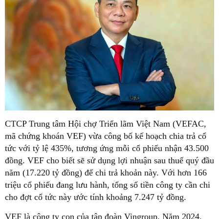
CTCP Trung tâm Hội chợ Triển lãm Việt Nam (VEFAC,
mã chứng khoán VEF) vừa công bố kế hoạch chia trả cổ
tức với tỷ lệ 435%, tương ứng mỗi cổ phiếu nhận 43.500
đồng. VEF cho biết sẽ sử dụng lợi nhuận sau thuế quý đầu
năm (17.220 tỷ đồng) để chi trả khoản này. Với hơn 166
triệu cổ phiếu đang lưu hành, tổng số tiền công ty cần chi
cho đợt cổ tức này ước tính khoảng 7.247 tỷ đồng.
VEF là công ty con của tập đoàn Vingroup. Năm 2024,