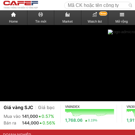
New
Home
Tin mới
Market
Watch list
Mở rộng
Giá vàng SJC
Giá bạc
VNINDEX
VN30
Mua vào
141,000
0.57%
1,768.06
1,91
0.19%
Bán ra
144,000
0.56%