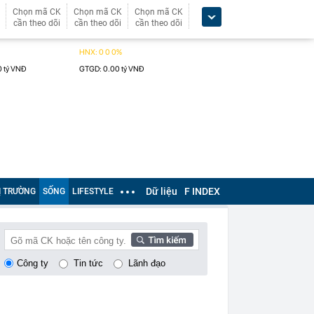
Chọn mã CK
Chọn mã CK
Chọn mã CK
cần theo dõi
cần theo dõi
cần theo dõi
Dữ liệu
F INDEX
Ị TRƯỜNG
SỐNG
LIFESTYLE
Công ty
Tin tức
Lãnh đạo