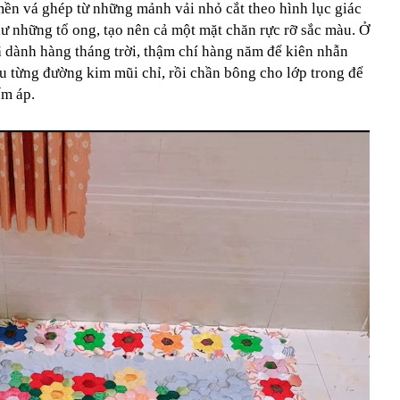
 mền vá ghép từ những mảnh vải nhỏ cắt theo hình lục giác
ư những tổ ong, tạo nên cả một mặt chăn rực rỡ sắc màu. Ở
ã dành hàng tháng trời, thậm chí hàng năm để kiên nhẫn
âu từng đường kim mũi chỉ, rồi chần bông cho lớp trong để
ấm áp.