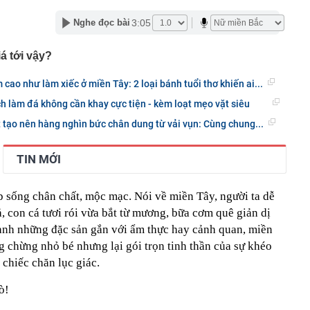
ế NSƯT Thành Lộc làm giám đốc: "Tôi nói thẳng"
3:05
Nghe đọc bài
000 VNĐ bán được 1,78 triệu chiếc ở Hàn Quốc: Món quà
hất Myeongdong đang nói ra điều mà ngành miễn thuế
á tới vậy?
nghe
 tỷ đồng bằng chiêu huy động tiền cho vay đáo hạn
ao như làm xiếc ở miền Tây: 2 loại bánh tuổi thơ khiến ai...
 báo hiệu phong thủy xấu
h làm đá không cần khay cực tiện - kèm loạt mẹo vặt siêu
thuế và hải quan, Phó Thủ tướng yêu cầu: Không đẩy
 tạo nên hàng nghìn bức chân dung từ vải vụn: Cùng chung...
‘đi vòng’
nhân viên quán bar Nguyễn Thanh Thiện SN 2004 và 2
ệp
TIN MỚI
' phá sản Dự án Khu công nghiệp Mỹ Trung
t lập siêu kỷ lục, xứng danh huyền thoại bóng đá Việt
p sống chân chất, mộc mạc. Nói về miền Tây, người ta dễ
, con cá tươi rói vừa bắt từ mương, bữa cơm quê giản dị
o 3 con giáp dễ vượng lộc bất động sản trong tháng cô
ạnh những đặc sản gắn với ẩm thực hay cảnh quan, miền
ng chừng nhỏ bé nhưng lại gói trọn tinh thần của sự khéo
đám showbiz ly thân gấp sau 15 ngày cưới
 chiếc chăn lục giác.
mò!