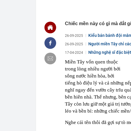
21:33
Người thay th
21:30
Chiếc túi 60.
lưu niệm rẻ n
Chiếc mền này có gì mà đắt gi
không muốn 
21:29
Chiếm đoạt 14
Kiểu bán bánh đội mâm c
26-09-2025
21:29
4 vật vào nhà
Người miền Tây chỉ các
26-09-2025
21:24
Làm việc với 
hay...
Những nghệ sĩ đặc biệt
17-04-2024
doanh nghiệp 
21:23
Bắt tạm giam 
Miền Tây vốn quen thuộc
nữ đồng nghi
trong lòng nhiều người bởi
21:22
Rốt ráo 'thúc
sông nước hiền hòa, bởi
21:17
Quang Hải thiế
tiếng hò điệu lý và cả những nế
Nam
nghĩ ngay đến vườn cây trĩu quả
21:12
Lời khuyên ch
bên hiên nhà. Thế nhưng, bên c
hồn
Tây còn lưu giữ một giá trị tưở
21:11
Cặp đôi đình 
léo và bền bỉ: những chiếc mền/
Nghe cái tên thôi đã gợi sự tò 