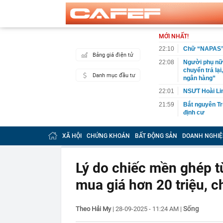
MỚI NHẤT!
22:10
Chữ “NAPAS” t
Bảng giá điện tử
22:08
Người phụ nữ 
chuyển trả lạ
Danh mục đầu tư
ngân hàng”
22:01
NSƯT Hoài Lin
21:59
Bắt nguyên Tr
định cư
21:59
Kênh TikTok ch
view: Vì sao 
XÃ HỘI
CHỨNG KHOÁN
BẤT ĐỘNG SẢN
DOANH NGHIỆ
21:52
Không phải Ng
nhân là quóc 
Lý do chiếc mền ghép t
21:51
Liên tiếp bạo
khai gì?
mua giá hơn 20 triệu, 
21:45
Mẹ đỡ đầu" củ
chính thương 
Sống
Theo Hải My
|
28-09-2025 - 11:24 AM
|
21:40
Vì sao ít nhà
21:39
Mua viên nén đ