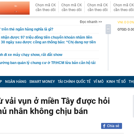
Chọn mã CK
Chọn mã CK
Chọn mã CK
Chọn mã CK
cần theo dõi
cần theo dõi
cần theo dõi
cần theo dõi
Đọc nhanh >>
rên thẻ ngân hàng nghĩa là gì?
nhận được 97 triệu đồng tiền chuyển khoản nhầm liền
i, 30 ngày sau được công an thông báo: “Chị đang nợ tiền
h đi xe máy chạy show, rất đắt show
ưởng ban quản lý chung cư ở TP.HCM lừa bán căn hộ tái
ỉ cách tự lấy bánh ở siêu thị, order mì cay… hút cả triệu
những chuyện tưởng ai cũng biết lại có sức hút?
P
NGÂN HÀNG
SMART MONEY
TÀI CHÍNH QUỐC TẾ
VĨ MÔ
KINH TẾ SỐ
TH
a hay Mỹ, "quán quân" sử dụng điện từ năng lượng hạt
gia nào?
ừ vải vụn ở miền Tây được hỏi
 hành dã man con riêng của nhân tình: Dương Đại Long
chủ nhân không chịu bán
a giới makeup lao đao đổ nợ, mất quyền kiểm soát
hiệu của mình
 làm cửa chính và cửa sau thông thẳng với nhau?
Chia sẻ
ông y trôi nổi về dán nhãn 'lương y' để tiêu thụ