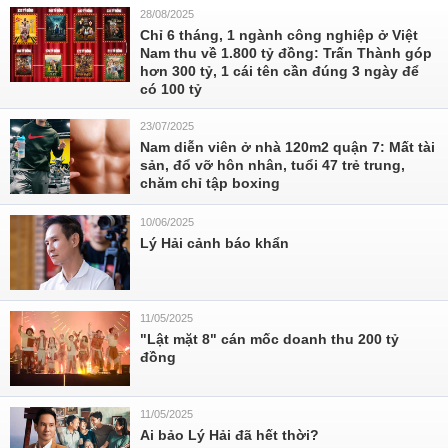
28/08/2025
Chỉ 6 tháng, 1 ngành công nghiệp ở Việt
Nam thu về 1.800 tỷ đồng: Trấn Thành góp
hơn 300 tỷ, 1 cái tên cần đúng 3 ngày để
có 100 tỷ
23/07/2025
Nam diễn viên ở nhà 120m2 quận 7: Mất tài
sản, đổ vỡ hôn nhân, tuổi 47 trẻ trung,
chăm chỉ tập boxing
10/06/2025
Lý Hải cảnh báo khẩn
11/05/2025
"Lật mặt 8" cán mốc doanh thu 200 tỷ
đồng
11/05/2025
Ai bảo Lý Hải đã hết thời?