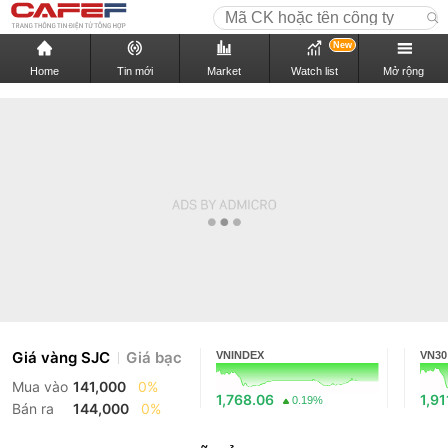
New
Home
Tin mới
Market
Watch list
Mở rộng
Giá vàng SJC
Giá bạc
VNINDEX
VN30
Mua vào
141,000
0%
1,768.06
1,91
0.19%
Bán ra
144,000
0%