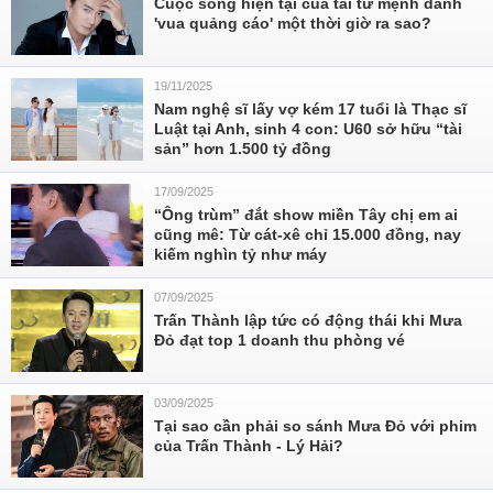
Cuộc sống hiện tại của tài tử mệnh danh
'vua quảng cáo' một thời giờ ra sao?
19/11/2025
Nam nghệ sĩ lấy vợ kém 17 tuổi là Thạc sĩ
Luật tại Anh, sinh 4 con: U60 sở hữu “tài
sản” hơn 1.500 tỷ đồng
17/09/2025
“Ông trùm” đắt show miền Tây chị em ai
cũng mê: Từ cát-xê chỉ 15.000 đồng, nay
kiếm nghìn tỷ như máy
07/09/2025
Trấn Thành lập tức có động thái khi Mưa
Đỏ đạt top 1 doanh thu phòng vé
03/09/2025
Tại sao cần phải so sánh Mưa Đỏ với phim
của Trấn Thành - Lý Hải?