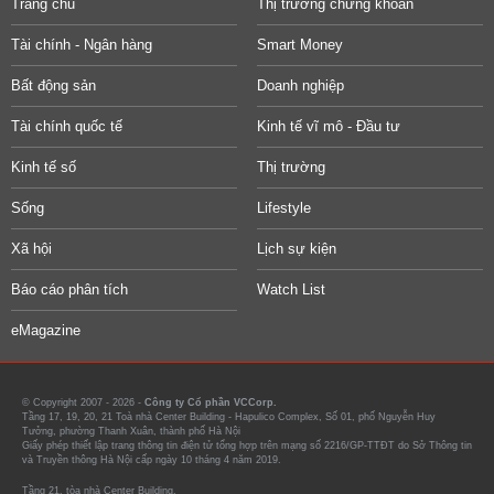
Trang chủ
Thị trường chứng khoán
Tài chính - Ngân hàng
Smart Money
Bất động sản
Doanh nghiệp
Tài chính quốc tế
Kinh tế vĩ mô - Đầu tư
Kinh tế số
Thị trường
Sống
Lifestyle
Xã hội
Lịch sự kiện
Báo cáo phân tích
Watch List
eMagazine
© Copyright 2007 - 2026 -
Công ty Cổ phần VCCorp.
Tầng 17, 19, 20, 21 Toà nhà Center Building - Hapulico Complex, Số 01, phố Nguyễn Huy
Tưởng, phường Thanh Xuân, thành phố Hà Nội
Giấy phép thiết lập trang thông tin điện tử tổng hợp trên mạng số 2216/GP-TTĐT do Sở Thông tin
và Truyền thông Hà Nội cấp ngày 10 tháng 4 năm 2019.
Tầng 21, tòa nhà Center Building.