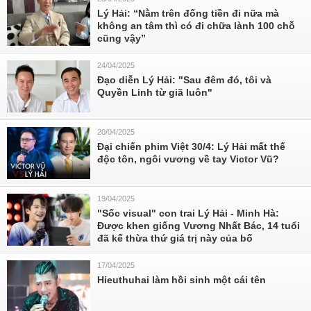
Lý Hải: “Nằm trên đống tiền đi nữa mà
không an tâm thì có đi chữa lành 100 chỗ
cũng vậy”
24/04/2025
Đạo diễn Lý Hải: "Sau đêm đó, tôi và
Quyền Linh từ giã luôn"
20/04/2025
Đại chiến phim Việt 30/4: Lý Hải mất thế
độc tôn, ngôi vương về tay Victor Vũ?
19/04/2025
"Sốc visual" con trai Lý Hải - Minh Hà:
Được khen giống Vương Nhất Bác, 14 tuổi
đã kế thừa thứ giá trị này của bố
17/04/2025
Hieuthuhai làm hồi sinh một cái tên