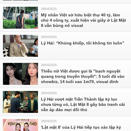
28/04/2025
Mỹ nhân Việt sở hữu biệt thự 40 tỷ, làm
chủ 4 công ty, xuất hiện vài giây ở Lật Mặt
8 vẫn bùng nổ visual
28/04/2025
Lý Hải: “Khủng khiếp, tôi không tin luôn”
28/04/2025
Thiếu nữ Việt được gọi là "bạch nguyệt
quang trong truyền thuyết": 5 tuổi đã vào
showbiz, 14 tuổi cao 1m70, visual đỉnh
28/04/2025
Lý Hải vượt mặt Trấn Thành lập kỷ lục
chưa từng có, Lật Mặt 8 gây bão tranh cãi
vẫn áp đảo mọi đối thủ
28/04/2025
'Lật mặt 8' của Lý Hải tiếp tục xác lập kỷ