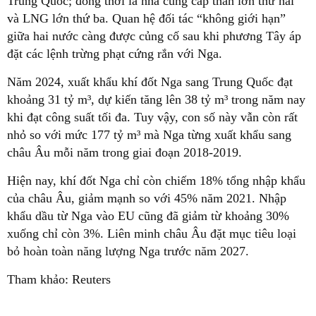
Trung Quốc; đồng thời là nhà cung cấp than lớn thứ hai
và LNG lớn thứ ba. Quan hệ đối tác “không giới hạn”
giữa hai nước càng được củng cố sau khi phương Tây áp
đặt các lệnh trừng phạt cứng rắn với Nga.
Năm 2024, xuất khẩu khí đốt Nga sang Trung Quốc đạt
khoảng 31 tỷ m³, dự kiến tăng lên 38 tỷ m³ trong năm nay
khi đạt công suất tối đa. Tuy vậy, con số này vẫn còn rất
nhỏ so với mức 177 tỷ m³ mà Nga từng xuất khẩu sang
châu Âu mỗi năm trong giai đoạn 2018-2019.
Hiện nay, khí đốt Nga chỉ còn chiếm 18% tổng nhập khẩu
của châu Âu, giảm mạnh so với 45% năm 2021. Nhập
khẩu dầu từ Nga vào EU cũng đã giảm từ khoảng 30%
xuống chỉ còn 3%. Liên minh châu Âu đặt mục tiêu loại
bỏ hoàn toàn năng lượng Nga trước năm 2027.
Tham khảo: Reuters