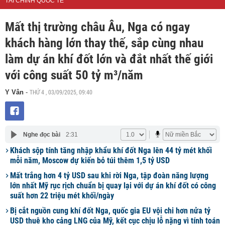
TÀI CHÍNH QUỐC TẾ
Mất thị trường châu Âu, Nga có ngay
khách hàng lớn thay thế, sắp cùng nhau
làm dự án khí đốt lớn và đắt nhất thế giới
với công suất 50 tỷ m³/năm
THỨ 4 , 03/09/2025, 09:40
Y Vân
-
Nghe đọc bài
2:31
Khách sộp tính tăng nhập khẩu khí đốt Nga lên 44 tỷ mét khối
mỗi năm, Moscow dự kiến bỏ túi thêm 1,5 tỷ USD
Mất trắng hơn 4 tỷ USD sau khi rời Nga, tập đoàn năng lượng
lớn nhất Mỹ rục rịch chuẩn bị quay lại với dự án khí đốt có công
suất hơn 22 triệu mét khối/ngày
Bị cắt nguồn cung khí đốt Nga, quốc gia EU vội chi hơn nửa tỷ
USD thuê kho cảng LNG của Mỹ, kết cục chịu lỗ nặng vì tính toán