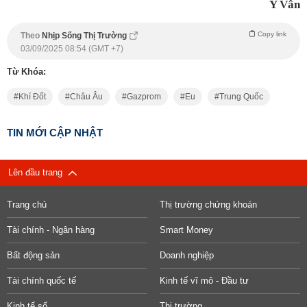
Y Vân
Copy link
Theo
Nhịp Sống Thị Trường
03/09/2025 08:54 (GMT +7)
Từ Khóa:
Khí Đốt
Châu Âu
Gazprom
Eu
Trung Quốc
TIN MỚI CẬP NHẬT
Lên đầu trang
Trang chủ
Thị trường chứng khoán
Tài chính - Ngân hàng
Smart Money
Bất động sản
Doanh nghiệp
Tài chính quốc tế
Kinh tế vĩ mô - Đầu tư
Kinh tế số
Thị trường