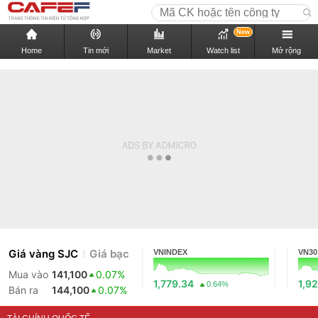
New
Home
Tin mới
Market
Watch list
Mở rộng
Giá vàng SJC
Giá bạc
VNINDEX
VN30
Mua vào
141,100
0.07%
1,779.34
1,9
0.64%
Bán ra
144,100
0.07%