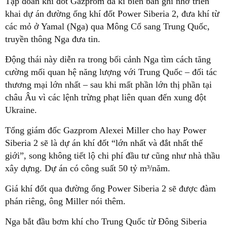
Tập đoàn khí đốt Gazprom đã kí biên bản ghi nhớ triển
khai dự án đường ống khí đốt Power Siberia 2, đưa khí từ
các mỏ ở Yamal (Nga) qua Mông Cổ sang Trung Quốc,
truyền thông Nga đưa tin.
Động thái này diễn ra trong bối cảnh Nga tìm cách tăng
cường mối quan hệ năng lượng với Trung Quốc – đối tác
thương mại lớn nhất – sau khi mất phần lớn thị phần tại
châu Âu vì các lệnh trừng phạt liên quan đến xung đột
Ukraine.
Tổng giám đốc Gazprom Alexei Miller cho hay Power
Siberia 2 sẽ là dự án khí đốt “lớn nhất và đắt nhất thế
giới”, song không tiết lộ chi phí đầu tư cũng như nhà thầu
xây dựng. Dự án có công suất 50 tỷ m³/năm.
Giá khí đốt qua đường ống Power Siberia 2 sẽ được đàm
phán riêng, ông Miller nói thêm.
Nga bắt đầu bơm khí cho Trung Quốc từ Đông Siberia