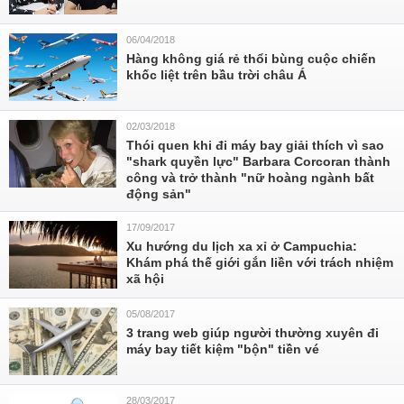
06/04/2018
Hàng không giá rẻ thổi bùng cuộc chiến
khốc liệt trên bầu trời châu Á
02/03/2018
Thói quen khi đi máy bay giải thích vì sao
"shark quyền lực" Barbara Corcoran thành
công và trở thành "nữ hoàng ngành bất
động sản"
17/09/2017
Xu hướng du lịch xa xỉ ở Campuchia:
Khám phá thế giới gắn liền với trách nhiệm
xã hội
05/08/2017
3 trang web giúp người thường xuyên đi
máy bay tiết kiệm "bộn" tiền vé
28/03/2017