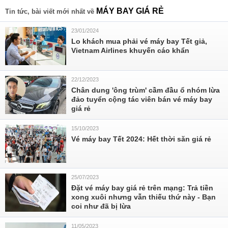
MÁY BAY GIÁ RẺ
Tin tức, bài viết mới nhất về
23/01/2024
Lo khách mua phải vé máy bay Tết giả,
Vietnam Airlines khuyến cáo khẩn
22/12/2023
Chân dung 'ông trùm' cầm đầu ổ nhóm lừa
đảo tuyển cộng tác viên bán vé máy bay
giá rẻ
15/10/2023
Vé máy bay Tết 2024: Hết thời săn giá rẻ
25/07/2023
Đặt vé máy bay giá rẻ trên mạng: Trả tiền
xong xuôi nhưng vẫn thiếu thứ này - Bạn
coi như đã bị lừa
11/05/2023