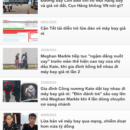
Đường bay Côn Đảo chỉ có một hãng bay
và giá vé đắt, Cục Hàng không VN nói gì?
03/01/2020
Cận Tết tái diễn trò lừa đảo vé máy bay giá
rẻ
28/08/2019
Meghan Markle tiếp tục "ngậm đắng nuốt
cay" trước màn thể hiện cao tay của chị
dâu Kate, khi gia đình bồng bế nhau đi
máy bay giá rẻ lần 2
23/08/2019
Gia đình Công nương Kate dắt tay nhau đi
máy bay giá rẻ: "Đòn đánh trả" sâu cay lên
nhà Meghan Markle khi 4 lần dùng chuyên
cơ sang chảnh
08/08/2019
Lừa bán vé máy bay qua mạng, chiếm đoạt
hơn nửa tỷ đồng