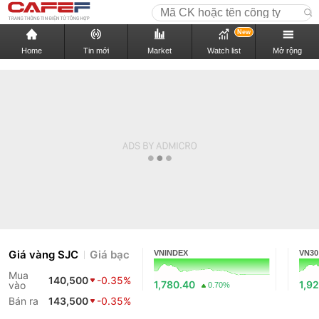
New
Home
Tin mới
Market
Watch list
Mở rộng
Giá vàng SJC
Giá bạc
VNINDEX
VN30
Mua
140,500
-0.35%
1,780.40
1,9
vào
0.70%
Bán ra
143,500
-0.35%