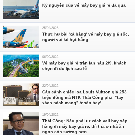
Kỷ nguyên của vé máy bay giá rẻ đã qua
25/04/2023
Thực hư bài 'xả hàng' vé máy bay giá sốc,
người vui kẻ hụt hẫng
06/09/2022
Vé máy bay giá rẻ tràn lan hậu 2/9, khách
chọn đi du lịch sau lễ
22/04/2022
Cận cảnh chiếc loa Louis Vuitton giá 253
triệu đồng mà NTK Thái Công phải "tay
xách nách mang" ở sân bay!
19/04/2022
Thái Công: Nếu phải tự xách vali hay xếp
hàng đi máy bay giá rẻ, thì thà ở nhà ăn
ngon còn sướng hơn