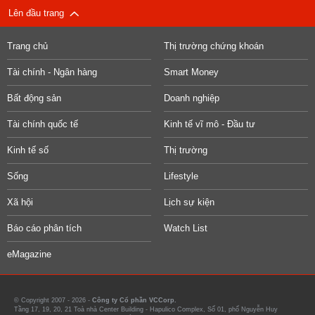
Lên đầu trang
Trang chủ
Thị trường chứng khoán
Tài chính - Ngân hàng
Smart Money
Bất động sản
Doanh nghiệp
Tài chính quốc tế
Kinh tế vĩ mô - Đầu tư
Kinh tế số
Thị trường
Sống
Lifestyle
Xã hội
Lịch sự kiện
Báo cáo phân tích
Watch List
eMagazine
© Copyright 2007 - 2026 -
Công ty Cổ phần VCCorp.
Tầng 17, 19, 20, 21 Toà nhà Center Building - Hapulico Complex, Số 01, phố Nguyễn Huy