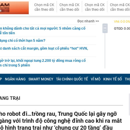
Chọn mã CK
Chọn mã CK
Chọn mã CK
Chọn mã CK
cần theo dõi
cần theo dõi
cần theo dõi
cần theo dõi
Đọc nhanh >>
giản không dành cho tất cả mọi người: 5 nhóm càng cố
ễ tốn tiền
 dụng chỉ có thời hạn 5 năm?
 danh sách cắt margin, gồm loạt cổ phiếu “hot” HVN,
gờ trở lại, khối ngoại tung 2.200 tỷ đồng mua ròng cổ
m chỉ trong 5 phiên
iệp thép với 2.700 lao động đang nợ Trung Quốc gần 1,3
P
NGÂN HÀNG
SMART MONEY
TÀI CHÍNH QUỐC TẾ
VĨ MÔ
KINH TẾ SỐ
TH
an trọng đang trở lại trên thị trường chứng khoán
 50 tuổi ăn cà tím mỗi ngày để chữa tiểu đường, 3 tháng
ANG TRẠI
: "Ông ăn gì thế?"
 bán biệt thự 9 phòng ngủ ở TP.HCM giá gốc 600 tỷ, giảm
ho robot đi…trồng rau, Trung Quốc lại gây ngỡ
ng bố phim Tết 2027, nghe tên ai cũng quả quyết “chắc
gàng với trình độ công nghệ đỉnh cao khi ra mắt
phẩm”
ô hình trang trại như ‘chung cư 20 tầng’ đầu
pple giấu kín suốt 15 năm trên iPhone