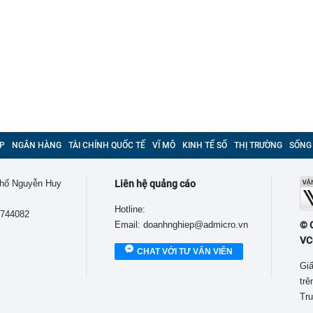
P
NGÂN HÀNG
TÀI CHÍNH QUỐC TẾ
VĨ MÔ
KINH TẾ SỐ
THỊ TRƯỜNG
SỐNG
 phố Nguyễn Huy
Liên hệ quảng cáo
Hotline:
9744082
Email: doanhnghiep@admicro.vn
© 
VC
CHAT VỚI TƯ VẤN VIÊN
Giấ
tr
Tru