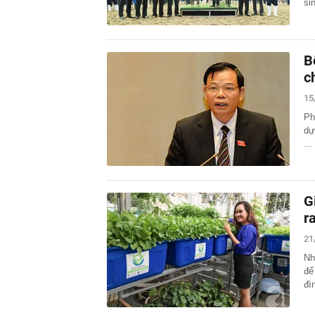
si
B
c
15
Ph
dự
...
G
r
21
Nh
để
đì