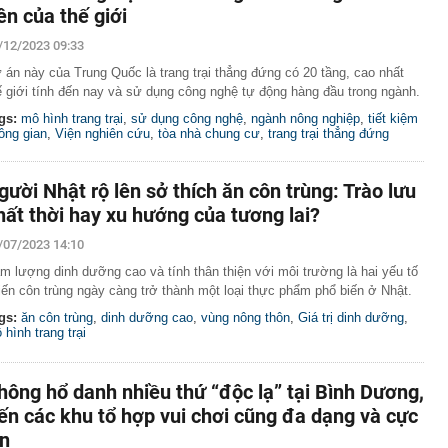
iên của thế giới
àng nhiều gia đình không còn phơi quần áo ở ban công?
 ngoài trời đang được dùng theo 1 cách rất khác
/12/2023 09:33
n thuộc có khả năng tích tụ kim loại nặng, người Việt
 án này của Trung Quốc là trang trại thẳng đứng có 20 tầng, cao nhất
nguồn gốc trước khi sử dụng
ế giới tính đến nay và sử dụng công nghệ tự động hàng đầu trong ngành.
ịch đi học trở lại của học sinh 34 tỉnh, thành phố sau kỳ
gs:
mô hình trang trại
,
sử dụng công nghệ
,
ngành nông nghiệp
,
tiết kiệm
ông gian
,
Viện nghiên cứu
,
tòa nhà chung cư
,
trang trại thẳng đứng
Việt hầu như món nào cũng có hành lá?
g quà, 5 câu nói này đủ sức khiến mối quan hệ phụ
gười Nhật rộ lên sở thích ăn côn trùng: Trào lưu
viên gắn bó khăng khít, con trẻ được hưởng lợi!
hất thời hay xu hướng của tương lai?
ích Crimea, phá hủy hệ thống phòng không 15 triệu USD
/07/2023 14:10
m đốc Nhà hát Chèo Quân đội mua ô tô tặng sinh nhật
m lượng dinh dưỡng cao và tính thân thiện với môi trường là hai yếu tố
m 12 tuổi
iến côn trùng ngày càng trở thành một loại thực phẩm phổ biến ở Nhật.
 29A "dính" gần 100 lần phạt nguội do chạy quá tốc độ quy
gs:
ăn côn trùng
,
dinh dưỡng cao
,
vùng nông thôn
,
Giá trị dinh dưỡng
,
háng 7/2026 vi phạm 21 lần
 hình trang trại
ump bực bội vì lộ tin về kho đạn dược Mỹ
 Không khí tập thể dục sáng ở Việt Nam 'có tính gây
hông hổ danh nhiều thứ “độc lạ” tại Bình Dương,
'
ến các khu tổ hợp vui chơi cũng đa dạng và cực
ịn