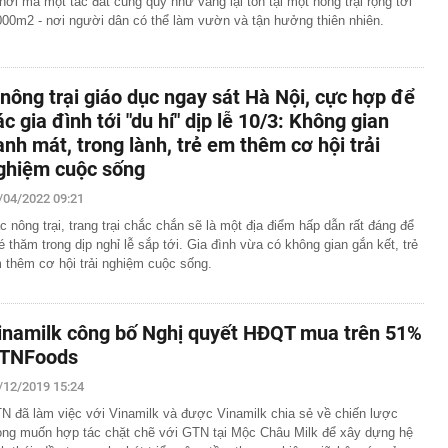
nơi mà một tấc đất cũng quý như vàng lại tồn tại một nông trại rộng tới
000m2 - nơi người dân có thể làm vườn và tận hưởng thiên nhiên.
 nông trại giáo dục ngay sát Hà Nội, cực hợp để
ác gia đình tới "du hí" dịp lễ 10/3: Không gian
anh mát, trong lành, trẻ em thêm cơ hội trải
ghiệm cuộc sống
/04/2022 09:21
c nông trại, trang trại chắc chắn sẽ là một địa điểm hấp dẫn rất đáng để
é thăm trong dịp nghỉ lễ sắp tới. Gia đình vừa có không gian gắn kết, trẻ
 thêm cơ hội trải nghiệm cuộc sống.
inamilk công bố Nghị quyết HĐQT mua trên 51%
TNFoods
/12/2019 15:24
N đã làm việc với Vinamilk và được Vinamilk chia sẻ về chiến lược
ng muốn hợp tác chặt chẽ với GTN tại Mộc Châu Milk để xây dựng hệ