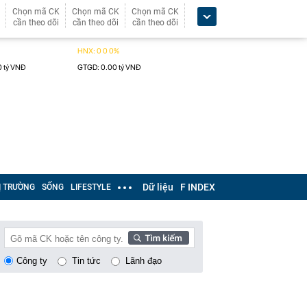
Chọn mã CK
Chọn mã CK
Chọn mã CK
cần theo dõi
cần theo dõi
cần theo dõi
Dữ liệu
F INDEX
Ị TRƯỜNG
SỐNG
LIFESTYLE
Công ty
Tin tức
Lãnh đạo