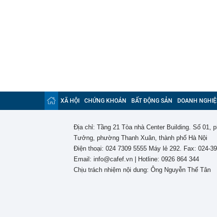
XÃ HỘI
CHỨNG KHOÁN
BẤT ĐỘNG SẢN
DOANH NGHIỆ
Địa chỉ: Tầng 21 Tòa nhà Center Building. Số 01,
Tưởng, phường Thanh Xuân, thành phố Hà Nội
Điện thoại: 024 7309 5555 Máy lẻ 292. Fax: 024-3
Email: info@cafef.vn | Hotline: 0926 864 344
Chịu trách nhiệm nội dung: Ông Nguyễn Thế Tân