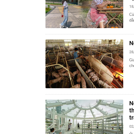
18
Cù
dẫ
N
28
Gi
ch
N
t
t
02