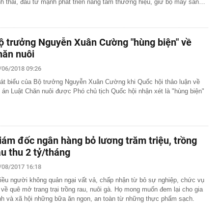
nh thái, đầu tư mạnh phát triển nâng tầm thương hiệu, giữ bộ máy sản…
ộ trưởng Nguyễn Xuân Cường "hùng biện" về
hăn nuôi
/06/2018 09:26
át biểu của Bộ trưởng Nguyễn Xuân Cường khi Quốc hội thảo luận về
 án Luật Chăn nuôi được Phó chủ tịch Quốc hội nhận xét là "hùng biện"
iám đốc ngân hàng bỏ lương trăm triệu, trồng
au thu 2 tỷ/tháng
/08/2017 16:18
iều người không quản ngại vất vả, chấp nhận từ bỏ sự nghiệp, chức vụ
 về quê mở trang trại trồng rau, nuôi gà. Họ mong muốn đem lại cho gia
nh và xã hội những bữa ăn ngon, an toàn từ những thực phẩm sạch.