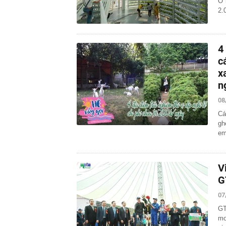
Ở 
2.
4
c
x
n
08
Cá
gh
em
V
G
07
GT
mo