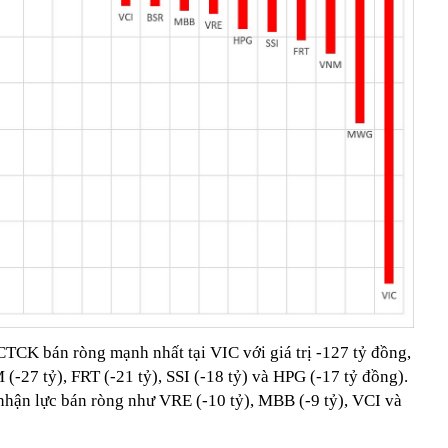
CTCK bán ròng mạnh nhất tại VIC với giá trị -127 tỷ đồng,
(-27 tỷ), FRT (-21 tỷ), SSI (-18 tỷ) và HPG (-17 tỷ đồng).
nhận lực bán ròng như VRE (-10 tỷ), MBB (-9 tỷ), VCI và