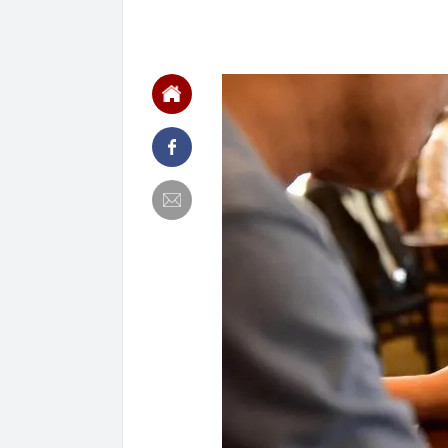
nhân là quóc 
21:51
Liên tiếp bạo
khai gì?
21:45
Mẹ đỡ đầu" củ
chính thương 
21:40
Vì sao ít nhà
21:39
Mua viên nén đ
21:33
Người thay th
21:30
Chiếc túi 60.
lưu niệm rẻ n
không muốn 
21:29
Chiếm đoạt 14
21:29
4 vật vào nhà
21:24
Làm việc với 
doanh nghiệp 
21:23
Bắt tạm giam 
nữ đồng nghi