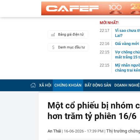
MỚI NHẤT!
22:17
Vì sao chưa th
Bảng giá điện tử
Lai?
22:16
Giá vàng mới 
Danh mục đầu tư
22:15
Vợ chồng chủ t
mất trắng 15 
22:15
Mỹ nhân người
chàng trai ké
22:10
Chữ “NAPAS” t
XÃ HỘI
CHỨNG KHOÁN
BẤT ĐỘNG SẢN
DOANH NGHIỆ
22:08
Người phụ nữ 
chuyển trả lạ
ngân hàng”
Một cổ phiếu bị nhóm 
22:01
NSƯT Hoài Lin
hơn trăm tỷ phiên 16/6
21:59
Bắt nguyên Tr
định cư
21:59
Kênh TikTok ch
Thị trường chứn
An Thái
|
16-06-2026 - 17:39 PM
|
view: Vì sao 
21:52
Không phải Ng