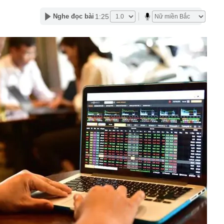
gia nào?
1:25
Nghe đọc bài
 hành dã man con riêng của nhân tình: Dương Đại Long
a giới makeup lao đao đổ nợ, mất quyền kiểm soát
hiệu của mình
 làm cửa chính và cửa sau thông thẳng với nhau?
ông y trôi nổi về dán nhãn 'lương y' để tiêu thụ
ế NSƯT Thành Lộc làm giám đốc: "Tôi nói thẳng"
000 VNĐ bán được 1,78 triệu chiếc ở Hàn Quốc: Món quà
hất Myeongdong đang nói ra điều mà ngành miễn thuế
nghe
 tỷ đồng bằng chiêu huy động tiền cho vay đáo hạn
 báo hiệu phong thủy xấu
thuế và hải quan, Phó Thủ tướng yêu cầu: Không đẩy
‘đi vòng’
nhân viên quán bar Nguyễn Thanh Thiện SN 2004 và 2
ệp