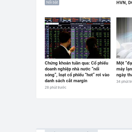
HVN, D
Nổi bật
Chứng khoán tuần qua: Cổ phiếu
Một “đại
doanh nghiệp nhà nước “nổi
máy lạn
sóng”, loạt cổ phiếu “hot” rơi vào
ngày th
danh sách cắt margin
34 phút t
28 phút trước