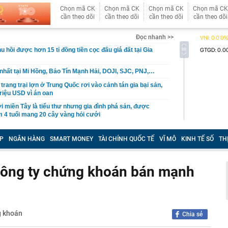
Chọn mã CK
Chọn mã CK
Chọn mã CK
Chọn mã CK
cần theo dõi
cần theo dõi
cần theo dõi
cần theo dõi
Đọc nhanh >>
u hồi được hơn 15 tỉ đồng tiền cọc đấu giá đất tại Gia
nhất tại Mi Hồng, Bảo Tín Mạnh Hải, DOJI, SJC, PNJ,…
rang trại lợn ở Trung Quốc rơi vào cảnh tán gia bại sản,
triệu USD vì án oan
 miền Tây là tiểu thư nhưng gia đình phá sản, được
m 4 tuổi mang 20 cây vàng hỏi cưới
rên thẻ ngân hàng nghĩa là gì?
P
NGÂN HÀNG
SMART MONEY
TÀI CHÍNH QUỐC TẾ
VĨ MÔ
KINH TẾ SỐ
TH
nhận được 97 triệu đồng tiền chuyển khoản nhầm liền
i, 30 ngày sau được công an thông báo: “Chị đang nợ tiền
công ty chứng khoán bán mạnh
h đi xe máy chạy show, rất đắt show
ưởng ban quản lý chung cư ở TP.HCM lừa bán căn hộ tái
ỉ cách tự lấy bánh ở siêu thị, order mì cay… hút cả triệu
g khoán
những chuyện tưởng ai cũng biết lại có sức hút?
Chia sẻ
a hay Mỹ, "quán quân" sử dụng điện từ năng lượng hạt