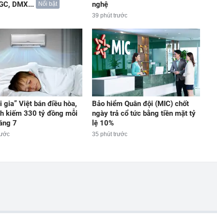
GC, DMX...
nghệ
Nổi bật
39 phút trước
 gia” Việt bán điều hòa,
Bảo hiểm Quân đội (MIC) chốt
h kiếm 330 tỷ đồng mỗi
ngày trả cổ tức bằng tiền mặt tỷ
áng 7
lệ 10%
rước
35 phút trước