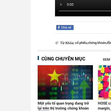
Chia sẻ
cổ phiếu,
chứng khoán,
đầ
Từ Khóa:
CÙNG CHUYÊN MỤC
XEM
Một yếu tố quan trọng đang trở
HOSE cậ
lại trên thị trường chứng khoán
margin,