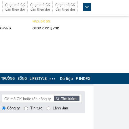
Chọn mã CK
Chọn mã CK
Chọn mã CK
cần theo dõi
cần theo dõi
cần theo dõi
Dữ liệu
F INDEX
Ị TRƯỜNG
SỐNG
LIFESTYLE
Công ty
Tin tức
Lãnh đạo