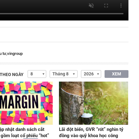
u tư,
vingroup
XEM
 THEO NGÀY
p nhật danh sách cắt
Lãi đột biến, GVR “rót” nghìn tỷ
 gồm loạt cổ phiếu “hot”
đồng vào quỹ khoa học công