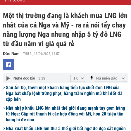
THỊ TRƯỜNG
Một thị trường đang là khách mua LNG lớn
nhất của cả Nga và Mỹ - ra rả nói tẩy chay
năng lượng Nga nhưng nhập 5 tỷ đô LNG
từ đầu năm vì giá quá rẻ
THỨ 3 , 16/09/2025, 14:57
Đức Nam
-
Nghe đọc bài
3:39
Sau Ấn Độ, thêm một khách hàng tiếp tục chốt đơn LNG của
Nga bất chấp lệnh trừng phạt, hàng trăm nghìn m3 khí đốt đã
cập bến
Nhà nhập khẩu LNG lớn nhất thế giới đang mạnh tay gom hàng
từ Nga: Gấp rút thanh lý các hợp đồng với Mỹ, hơn 20 triệu tấn
hàng bị đe dọa
Nhà xuất khẩu LNG lớn thứ 3 thế giới bất ngờ đe dọa cắt nguồn