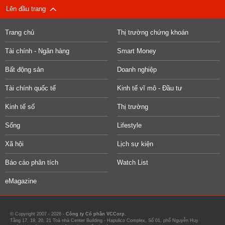
Lên đầu trang
Trang chủ
Thị trường chứng khoán
Tài chính - Ngân hàng
Smart Money
Bất động sản
Doanh nghiệp
Tài chính quốc tế
Kinh tế vĩ mô - Đầu tư
Kinh tế số
Thị trường
Sống
Lifestyle
Xã hội
Lịch sự kiện
Báo cáo phân tích
Watch List
eMagazine
© Copyright 2007 - 2026 -
Công ty Cổ phần VCCorp.
Tầng 17, 19, 20, 21 Toà nhà Center Building - Hapulico Complex, Số 01, phố Nguyễn Huy