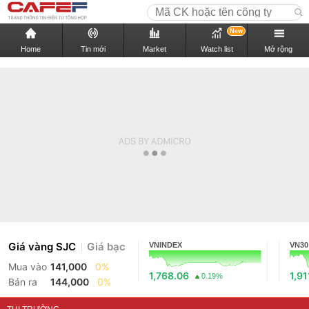
New
Home
Tin mới
Market
Watch list
Mở rộng
Giá vàng SJC
Giá bạc
VNINDEX
VN30
Mua vào
141,000
0%
1,768.06
1,91
0.19%
Bán ra
144,000
0%