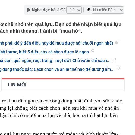
00 mét xuống đáy biển, phát hiện mỏ dầu khí trữ lượng
ngoài khơi Việt Nam
4:55
Nghe đọc bài
inh giao dịch chuyển khoản 35 triệu đồng tới tài khoản
SN 1984, thanh niên SN 2000 được mời tới làm việc
ơ chế nhỏ trên quả lựu. Bạn có thể nhận biết quả lựu
 Lan chú ý: Từ 16/10, sân bay có thể mở vali để kiểm tra
ách nhìn thoáng, tránh bị "mua hớ".
ành khách không có mặt
báo hiệu phong thủy rất tốt
ịnh phải để ý đến điều này để mua được nải chuối ngon nhất
hất nhì Việt Nam và vợ hơn 4 tuổi của Bình Minh "dính
ch thước, biết 5 điều này sẽ chọn được lê ngon
" từ Việt Nam sang Mỹ
 dài - quả ngắn, ruột trắng - ruột đỏ? Chủ vườn chỉ cách...
liên tục trồi lên từ nền nhà, gia chủ gọi người kiểm tra rồi
ải sơ tán
g dùng thuốc bắc: Cách chọn và ăn lê thế nào để dưỡng ẩm...
 700 tỷ giờ bán cà phê ở phường Hoà Hưng (TP.HCM),
iền "vỡ trận"
TIN MỚI
ngủ, người phụ nữ sốt cao liên tục, phổi tổn thương hơn
sĩ cảnh báo mối nguy ít ai ngờ ngay trong nhà
i rẻ. Lựu rất ngon và có công dụng nhất định với sức khỏe.
sterD cảnh báo nóng, tuyên bố hành động pháp lý
ưng lại không biết cách chọn, nên sau khi mua về nhà ăn
trộm bánh xe ô tô ở khu đô thị Hà Nội
hậm chí có người mua lựu về nhà, bóc ra thì hạt lựu bên
ứng dụng Android có thể âm thầm theo dõi vị trí người
g quả lựu ngọt, mọng nước, vỏ mỏng và kích thước lớn?