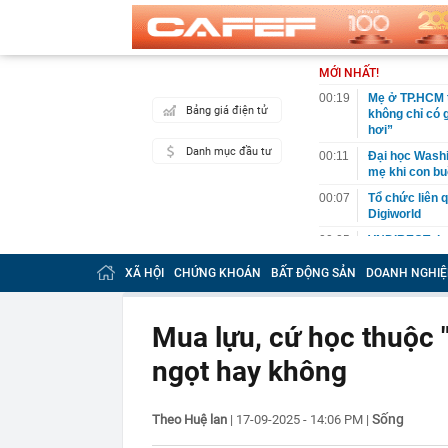
MỚI NHẤT!
00:19
Mẹ ở TP.HCM t
Bảng giá điện tử
không chỉ có 
hơi”
Danh mục đầu tư
00:11
Đại học Washin
mẹ khi con bu
00:07
Tổ chức liên 
Digiworld
00:05
VNDIRECT đưa
khoán
XÃ HỘI
CHỨNG KHOÁN
BẤT ĐỘNG SẢN
DOANH NGHIỆ
00:04
Doanh nghiệp 
đăng ký vào n
00:03
Lịch chốt quy
Mua lựu, cứ học thuộc "
tức tiền mặt 
ngọt hay không
00:02
"Sự thật" về 
00:01
Chuyên gia ch
vào nhịp són
Sống
Theo Huệ lan
|
17-09-2025 - 14:06 PM
|
00:01
Giá vàng tăng 