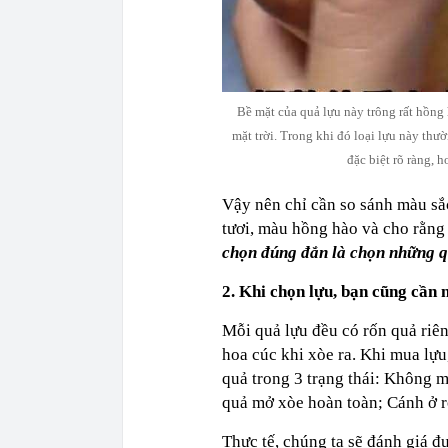
Bề mặt của quả lựu này trông rất hồng
mặt trời. Trong khi đó loại lựu này t
đặc biệt rõ ràng, 
Vậy nên chỉ cần so sánh màu sắc
tươi, màu hồng hào và cho rằng
chọn đúng đắn là chọn những q
2. Khi chọn lựu, bạn cũng cần 
Mỗi quả lựu đều có rốn quả riê
hoa cúc khi xòe ra. Khi mua lựu
quả trong 3 trạng thái: Không m
quả mở xòe hoàn toàn; Cánh ở r
Thực tế, chúng ta sẽ đánh giá 