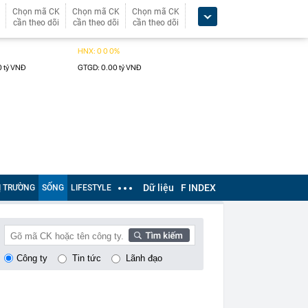
Chọn mã CK
Chọn mã CK
Chọn mã CK
cần theo dõi
cần theo dõi
cần theo dõi
Dữ liệu
F INDEX
Ị TRƯỜNG
SỐNG
LIFESTYLE
Công ty
Tin tức
Lãnh đạo