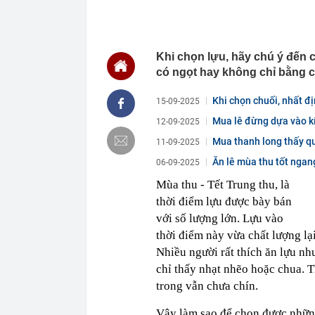
00:01
Khoan sâu 4.7
500 triệu m3 
23:43
Công an xác m
người phụ nữ 
Khi chọn lựu, hãy chú ý đến c
23:40
Ai sắp đi Thái
có ngọt hay không chỉ bằng c
ngay cả khi h
23:25
4 vật vào nhà 
Khi chọn chuối, nhất đ
15-09-2025
23:18
Hoa hậu đẹp n
Mua lê đừng dựa vào kí
12-09-2025
nhau như sam
Mua thanh long thấy quả
11-09-2025
23:10
Chất lỏng đen 
cả khu phố ph
Ăn lê mùa thu tốt ngan
06-09-2025
23:01
Nam diễn viên
Mùa thu - Tết Trung thu, là
vừa mở quán l
thời điểm lựu được bày bán
22:59
Bật điều hòa 
với số lượng lớn. Lựu vào
một nửa: Bác 
thời điểm này vừa chất lượng lạ
22:53
Quang Hùng Ma
Nhiều người rất thích ăn lựu nh
22:48
Danh tính tên 
chỉ thấy nhạt nhẽo hoặc chua. T
22:42
Cảnh báo các 
trong vẫn chưa chín.
dùng
Vậy làm sao để chọn được nhữn