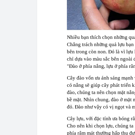
Nhiều bạn thích chọn những quả
Chẳng trách những quả lựu bạn 
bên trong còn non. Đó là vì lựu 
chỉ dựa vào màu sắc bên ngoài đ
"Đào ở phía nắng, lựu ở phía r
Cây đào vốn ưa ánh sáng mạnh và
có nắng sẽ giúp cây phát triển
đào, chúng ta nên chọn mặt nắn
bề mặt. Nhìn chung, đào ở mặt n
đỏ. Đào như vậy có vị ngọt và 
Cây lựu, với đặc tính ưa bóng r
Cho nên khi chọn lựu, chúng ta
phía râm mát thường hấp thụ đư