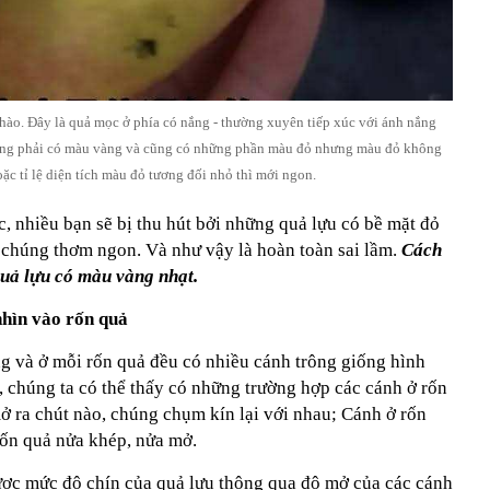
 hào. Đây là quả mọc ở phía có nắng - thường xuyên tiếp xúc với ánh nắng
hường phải có màu vàng và cũng có những phần màu đỏ nhưng màu đỏ không
hoặc tỉ lệ diện tích màu đỏ tương đối nhỏ thì mới ngon.
, nhiều bạn sẽ bị thu hút bởi những quả lựu có bề mặt đỏ
 chúng thơm ngon. Và như vậy là hoàn toàn sai lầm.
Cách
uả lựu có màu vàng nhạt.
nhìn vào rốn quả
ng và ở mỗi rốn quả đều có nhiều cánh trông giống hình
, chúng ta có thể thấy có những trường hợp các cánh ở rốn
ở ra chút nào, chúng chụm kín lại với nhau; Cánh ở rốn
ốn quả nửa khép, nửa mở.
được mức độ chín của quả lựu thông qua độ mở của các cánh