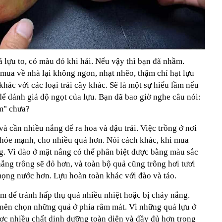
 lựu to, có màu đỏ khi hái. Nếu vậy thì bạn đã nhầm.
mua về nhà lại không ngon, nhạt nhẽo, thậm chí hạt lựu
khác với các loại trái cây khác. Sẽ là một sự hiểu lầm nếu
ể đánh giá độ ngọt của lựu. Bạn đã bao giờ nghe câu nói:
âm" chưa?
 cần nhiều nắng để ra hoa và đậu trái. Việc trồng ở nơi
 khỏe mạnh, cho nhiều quả hơn. Nói cách khác, khi mua
g. Vì đào ở mặt nắng có thể phân biệt được bằng màu sắc
ắng trông sẽ đỏ hơn, và toàn bộ quả cũng trông hơi tươi
mọng nước hơn. Lựu hoàn toàn khác với đào và táo.
âm để tránh hấp thụ quá nhiều nhiệt hoặc bị cháy nắng.
 nên chọn những quả ở phía râm mát. Vì những quả lựu ở
ợc nhiều chất dinh dưỡng toàn diện và đầy đủ hơn trong