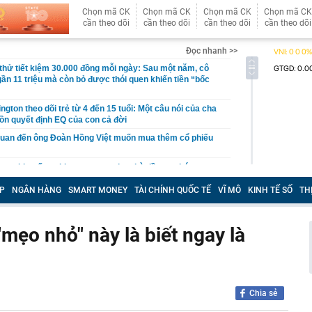
Chọn mã CK
Chọn mã CK
Chọn mã CK
Chọn mã CK
cần theo dõi
cần theo dõi
cần theo dõi
cần theo dõi
Đọc nhanh >>
hử tiết kiệm 30.000 đồng mỗi ngày: Sau một năm, cô
gần 11 triệu mà còn bỏ được thói quen khiến tiền “bốc
gton theo dõi trẻ từ 4 đến 15 tuổi: Một câu nói của cha
ồn quyết định EQ của con cả đời
quan đến ông Đoàn Hồng Việt muốn mua thêm cổ phiếu
 ra khuyến nghị quan trọng cho nhà đầu tư chứng
P
NGÂN HÀNG
SMART MONEY
TÀI CHÍNH QUỐC TẾ
VĨ MÔ
KINH TẾ SỐ
TH
Việt Nam có doanh thu lớn hơn Vingroup, Petrolimex,
hóm 500 doanh nghiệp lớn nhất thế giới
ền cổ tức tuần 10-14/8: Một ngân hàng lớn "lăn chốt", cổ
mẹo nhỏ" này là biết ngay là
cao nhất 100%
đại gia tâm linh Xuân Trường
ỉ ra một tín hiệu quan trọng cho thấy VN-Index sắp bước
g mới
Chia sẻ
vọt lên cao nhất 2 tháng, chuyên gia nói gì?