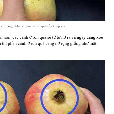
 chín ngọt khi các cánh ở rốn quả vẫn khép kín.
ín hơn, các cánh ở rốn quả sẽ từ từ nở ra và ngày càng xòe
n thì phần cánh ở rốn quả càng nở rộng giống như một