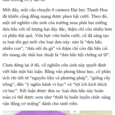
Mới đây, một câu chuyện ở canteen Đại học Thanh Hoa
đã khiến cộng đồng mạng được phen bật cười. Theo đó,
một nữ nghiên cứu sinh của trường mua phải hai miếng
dưa hấu với số lượng hạt dày đặc, thậm chí còn nhiều hơn
cả phần thịt quả. Vừa bực vừa buồn cười, cô đã sáng tạo
ra loạt tên gọi mới cho loại dưa này: nào là “dưa hấu
nhiều con”, “dưa nổi da gà” và thậm chí còn đặt hẳn cái
tên mang sắc thái học thuật là “dưa hấu hội chứng sợ lỗ”.
Chưa dừng lại ở đó, cô nghiên cứu sinh này quyết định
viết hẳn một bài luận. Bằng văn phong khoa học, cô phân
tích chi tiết từ “nguyên liệu và phương pháp”, “giống cây
trồng”, đến “ý nghĩa hành vi học” và “lợi ích kích thích
cơ học”. Kết luận được đưa ra: loại dưa hấu này hoàn
toàn có thể được xem như “thiết bị huấn luyện chức năng
vận động cơ miệng” dành cho sinh viên.