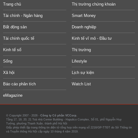
Trang chủ
Thị trường chứng khoán
Tài chính - Ngân hàng
Smart Money
Bất động sản
Doanh nghiệp
Tài chính quốc tế
Kinh tế vĩ mô - Đầu tư
Kinh tế số
Thị trường
Sống
Lifestyle
Xã hội
Lịch sự kiện
Báo cáo phân tích
Watch List
eMagazine
© Copyright 2007 - 2026 -
Công ty Cổ phần VCCorp.
Tầng 17, 19, 20, 21 Toà nhà Center Building - Hapulico Complex, Số 01, phố Nguyễn Huy
Tưởng, phường Thanh Xuân, thành phố Hà Nội
Giấy phép thiết lập trang thông tin điện tử tổng hợp trên mạng số 2216/GP-TTĐT do Sở Thông tin
và Truyền thông Hà Nội cấp ngày 10 tháng 4 năm 2019.