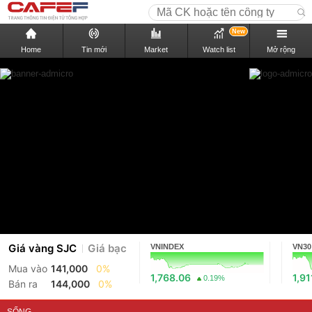
New
Home
Tin mới
Market
Watch list
Mở rộng
Giá vàng SJC
Giá bạc
VNINDEX
VN30
Mua vào
141,000
0%
1,768.06
1,91
0.19%
Bán ra
144,000
0%