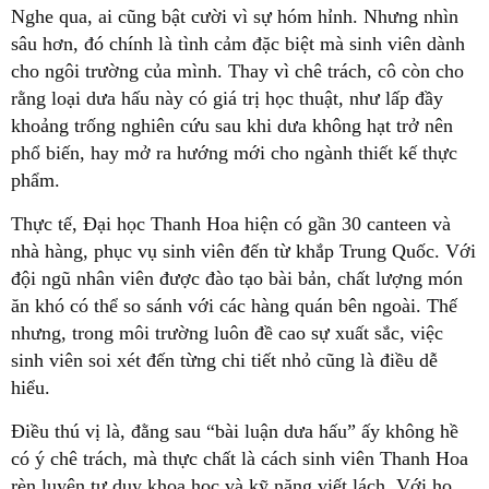
Nghe qua, ai cũng bật cười vì sự hóm hỉnh. Nhưng nhìn
sâu hơn, đó chính là tình cảm đặc biệt mà sinh viên dành
cho ngôi trường của mình. Thay vì chê trách, cô còn cho
rằng loại dưa hấu này có giá trị học thuật, như lấp đầy
khoảng trống nghiên cứu sau khi dưa không hạt trở nên
phổ biến, hay mở ra hướng mới cho ngành thiết kế thực
phẩm.
Thực tế, Đại học Thanh Hoa hiện có gần 30 canteen và
nhà hàng, phục vụ sinh viên đến từ khắp Trung Quốc. Với
đội ngũ nhân viên được đào tạo bài bản, chất lượng món
ăn khó có thể so sánh với các hàng quán bên ngoài. Thế
nhưng, trong môi trường luôn đề cao sự xuất sắc, việc
sinh viên soi xét đến từng chi tiết nhỏ cũng là điều dễ
hiểu.
Điều thú vị là, đằng sau “bài luận dưa hấu” ấy không hề
có ý chê trách, mà thực chất là cách sinh viên Thanh Hoa
rèn luyện tư duy khoa học và kỹ năng viết lách. Với họ,