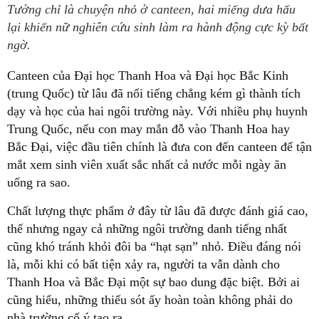
Tưởng chỉ là chuyện nhỏ ở canteen, hai miếng dưa hấu
lại khiến nữ nghiên cứu sinh làm ra hành động cực kỳ bất
ngờ.
Canteen của Đại học Thanh Hoa và Đại học Bắc Kinh
(trung Quốc) từ lâu đã nổi tiếng chẳng kém gì thành tích
dạy và học của hai ngôi trường này. Với nhiều phụ huynh
Trung Quốc, nếu con may mắn đỗ vào Thanh Hoa hay
Bắc Đại, việc đầu tiên chính là đưa con đến canteen để tận
mắt xem sinh viên xuất sắc nhất cả nước mỗi ngày ăn
uống ra sao.
Chất lượng thực phẩm ở đây từ lâu đã được đánh giá cao,
thế nhưng ngay cả những ngôi trường danh tiếng nhất
cũng khó tránh khỏi đôi ba “hạt sạn” nhỏ. Điều đáng nói
là, mỗi khi có bất tiện xảy ra, người ta vẫn dành cho
Thanh Hoa và Bắc Đại một sự bao dung đặc biệt. Bởi ai
cũng hiểu, những thiếu sót ấy hoàn toàn không phải do
nhà trường cố ý tạo ra.