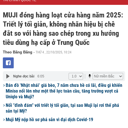
TÀI CHÍNH QUỐC TẾ
MUJI đóng hàng loạt cửa hàng năm 2025:
Triết lý tối giản, không nhãn hiệu bị chê
đắt so với hàng sao chép trong xu hướng
tiêu dùng hạ cấp ở Trung Quốc
THỨ 4 , 22/10/2025, 10:24
Theo Băng Băng
-
Nghe đọc bài
6:05
Bán đồ 'Nhật nhái’ giá bèo, 7 năm chưa hề có lãi, điều gì khiến
Miniso nổi lên như một thế lực toàn cầu, tăng trưởng vượt cả
Uniqlo và Muji?
Nổi "đình đám" với triết lý tối giản, tại sao Muji lại rơi thế phá
sản tại Mỹ?
Muji Mỹ nộp hồ sơ phá sản vì đại dịch Covid-19