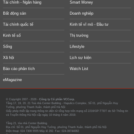
Tài chính - Ngân hàng
Smart Money
Bất động sản
Doanh nghiệp
Tài chính quốc tế
Kinh tế vĩ mô - Đầu tư
Kinh tế số
Thị trường
Sống
Lifestyle
Xã hội
Lịch sự kiện
Báo cáo phân tích
Watch List
eMagazine
© Copyright 2007 - 2026 -
Công ty Cổ phần VCCorp.
Tầng 17, 19, 20, 21 Toà nhà Center Building - Hapulico Complex, Số 01, phố Nguyễn Huy
Tưởng, phường Thanh Xuân, thành phố Hà Nội
Giấy phép thiết lập trang thông tin điện tử tổng hợp trên mạng số 2216/GP-TTĐT do Sở Thông tin
và Truyền thông Hà Nội cấp ngày 10 tháng 4 năm 2019.
Tầng 21, tòa nhà Center Building.
Địa chỉ: Số 01, phố Nguyễn Huy Tưởng, phường Thanh Xuân, thành phố Hà Nội
Điện thoại: 024 7309 5555 Máy lẻ 292. Fax: 024-39744082