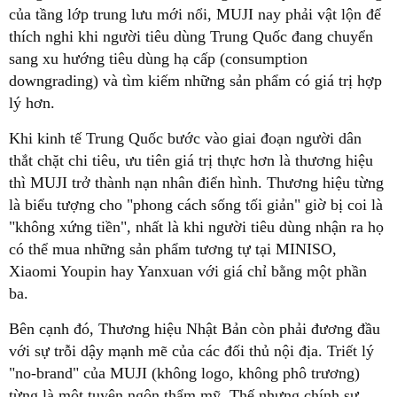
của tầng lớp trung lưu mới nổi, MUJI nay phải vật lộn để
thích nghi khi người tiêu dùng Trung Quốc đang chuyển
sang xu hướng tiêu dùng hạ cấp (consumption
downgrading) và tìm kiếm những sản phẩm có giá trị hợp
lý hơn.
Khi kinh tế Trung Quốc bước vào giai đoạn người dân
thắt chặt chi tiêu, ưu tiên giá trị thực hơn là thương hiệu
thì MUJI trở thành nạn nhân điển hình. Thương hiệu từng
là biểu tượng cho "phong cách sống tối giản" giờ bị coi là
"không xứng tiền", nhất là khi người tiêu dùng nhận ra họ
có thể mua những sản phẩm tương tự tại MINISO,
Xiaomi Youpin hay Yanxuan với giá chỉ bằng một phần
ba.
Bên cạnh đó, Thương hiệu Nhật Bản còn phải đương đầu
với sự trỗi dậy mạnh mẽ của các đối thủ nội địa. Triết lý
"no-brand" của MUJI (không logo, không phô trương)
từng là một tuyên ngôn thẩm mỹ. Thế nhưng chính sự