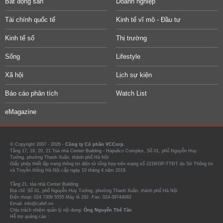
Bất động sản
Doanh nghiệp
Tài chính quốc tế
Kinh tế vĩ mô - Đầu tư
Kinh tế số
Thị trường
Sống
Lifestyle
Xã hội
Lịch sự kiện
Báo cáo phân tích
Watch List
eMagazine
© Copyright 2007 - 2026 -
Công ty Cổ phần VCCorp.
Tầng 17, 19, 20, 21 Toà nhà Center Building - Hapulico Complex, Số 01, phố Nguyễn Huy
Tưởng, phường Thanh Xuân, thành phố Hà Nội
Giấy phép thiết lập trang thông tin điện tử tổng hợp trên mạng số 2216/GP-TTĐT do Sở Thông tin
và Truyền thông Hà Nội cấp ngày 10 tháng 4 năm 2019.
Tầng 21, tòa nhà Center Building.
Địa chỉ: Số 01, phố Nguyễn Huy Tưởng, phường Thanh Xuân, thành phố Hà Nội
Điện thoại: 024 7309 5555 Máy lẻ 292. Fax: 024-39744082
Email: info@cafef.vn
Chịu trách nhiệm quản lý nội dung:
Ông Nguyễn Thế Tân
Hỗ trợ quảng cáo :