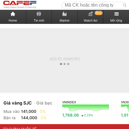
New
Home
Tin mới
Market
Watch list
Mở rộng
Giá vàng SJC
Giá bạc
VNINDEX
VN30
Mua vào
141,000
0%
1,768.06
1,91
0.19%
Bán ra
144,000
0%