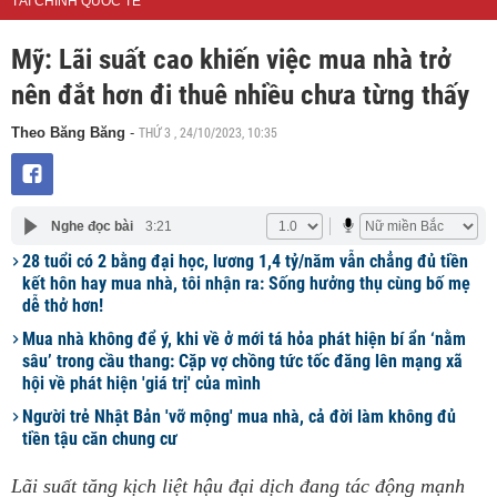
TÀI CHÍNH QUỐC TẾ
Mỹ: Lãi suất cao khiến việc mua nhà trở
nên đắt hơn đi thuê nhiều chưa từng thấy
THỨ 3 , 24/10/2023, 10:35
Theo Băng Băng
-
Nghe đọc bài
3:21
28 tuổi có 2 bằng đại học, lương 1,4 tỷ/năm vẫn chẳng đủ tiền
kết hôn hay mua nhà, tôi nhận ra: Sống hưởng thụ cùng bố mẹ
dễ thở hơn!
Mua nhà không để ý, khi về ở mới tá hỏa phát hiện bí ẩn ‘nằm
sâu’ trong cầu thang: Cặp vợ chồng tức tốc đăng lên mạng xã
hội về phát hiện 'giá trị' của mình
Người trẻ Nhật Bản 'vỡ mộng' mua nhà, cả đời làm không đủ
tiền tậu căn chung cư
Lãi suất tăng kịch liệt hậu đại dịch đang tác động mạnh