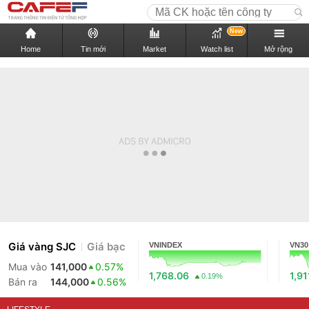
New
Home
Tin mới
Market
Watch list
Mở rộng
Giá vàng SJC
Giá bạc
VNINDEX
VN30
Mua vào
141,000
0.57%
1,768.06
1,91
0.19%
Bán ra
144,000
0.56%