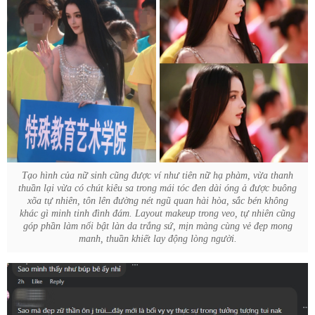
Tạo hình của nữ sinh cũng được ví như tiên nữ hạ phàm, vừa thanh
thuần lại vừa có chút kiêu sa trong mái tóc đen dài óng ả được buông
xõa tự nhiên, tôn lên đường nét ngũ quan hài hòa, sắc bén không
khác gì minh tinh đình đám. Layout makeup trong veo, tự nhiên cũng
góp phần làm nổi bật làn da trắng sứ, mịn màng cùng vẻ đẹp mong
manh, thuần khiết lay động lòng người.