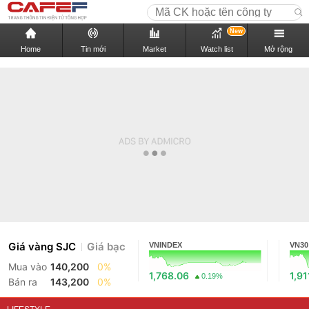
New
Home
Tin mới
Market
Watch list
Mở rộng
Giá vàng SJC
Giá bạc
VNINDEX
VN30
Mua vào
140,200
0%
1,768.06
1,91
0.19%
Bán ra
143,200
0%