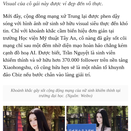
Visual của cô gái này được ví đẹp đến vô thực.
Mới đây, cộng đồng mạng xứ Trung lại được phen dậy
sóng với hình ảnh nữ sinh sở hữu visual siêu thực đến khó
tin. Chỉ với khoảnh khắc cầm biển hiệu đơn giản tại
trường Học viện Mỹ thuật Tây An, cô nàng đã gây sốt cõi
mạng chỉ sau một đêm nhờ diện mạo hoàn hảo chẳng kém
cạnh đồ hoạ AI. Được biết, Trần Nguyệt là sinh viên
khiếm thính và sở hữu hơn 370.000 follower trên nền tảng
Xiaohongshu, cô cũng hứa hẹn sẽ là một nhân tố khuynh
đảo Cbiz nếu bước chân vào làng giải trí.
Khoảnh khắc gây sốt cộng động mạng của nữ sinh khiếm thính tại
trường đại học. (Nguồn: Weibo)