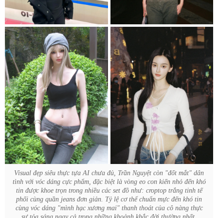
Visual đẹp siêu thực tựa AI chưa đủ, Trần Nguyệt còn "đốt mắt" dân
tình với vóc dáng cực phẩm, đặc biệt là vòng eo con kiến nhỏ đến khó
tin được khoe trọn trong nhiều các set đồ như: croptop trắng tinh tế
phối cùng quần jeans đơn giản. Tỷ lệ cơ thể chuẩn mực đến khó tin
cùng vóc dáng "mình hạc xương mai" thanh thoát của cô nàng thực
sự tỏa sáng ngay cả trong những khoảnh khắc đời thường nhất.