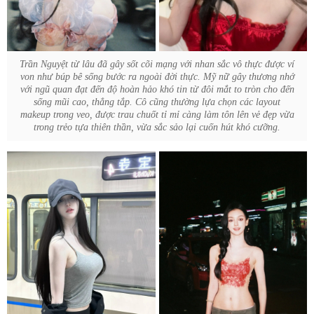
Trần Nguyệt từ lâu đã gây sốt cõi mạng với nhan sắc vô thực được ví
von như búp bê sống bước ra ngoài đời thực. Mỹ nữ gây thương nhớ
với ngũ quan đạt đến độ hoàn hảo khó tin từ đôi mắt to tròn cho đến
sống mũi cao, thẳng tắp. Cô cũng thường lựa chọn các layout
makeup trong veo, được trau chuốt tỉ mỉ càng làm tôn lên vẻ đẹp vừa
trong trẻo tựa thiên thần, vừa sắc sảo lại cuốn hút khó cưỡng.