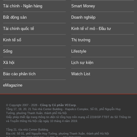
Tài chính - Ngân hàng
Smart Money
Bất động sản
Doanh nghiệp
Tài chính quốc tế
Kinh tế vĩ mô - Đầu tư
Kinh tế số
Thị trường
Sống
Lifestyle
Xã hội
Lịch sự kiện
Báo cáo phân tích
Watch List
eMagazine
© Copyright 2007 - 2026 -
Công ty Cổ phần VCCorp.
Tầng 17, 19, 20, 21 Toà nhà Center Building - Hapulico Complex, Số 01, phố Nguyễn Huy
Tưởng, phường Thanh Xuân, thành phố Hà Nội
Giấy phép thiết lập trang thông tin điện tử tổng hợp trên mạng số 2216/GP-TTĐT do Sở Thông tin
và Truyền thông Hà Nội cấp ngày 10 tháng 4 năm 2019.
Tầng 21, tòa nhà Center Building.
Địa chỉ: Số 01, phố Nguyễn Huy Tưởng, phường Thanh Xuân, thành phố Hà Nội