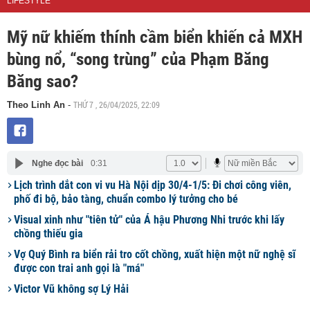
LIFESTYLE
Mỹ nữ khiếm thính cầm biển khiến cả MXH
bùng nổ, “song trùng” của Phạm Băng
Băng sao?
THỨ 7 , 26/04/2025, 22:09
Theo Linh An
-
Nghe đọc bài
0:31
Lịch trình dắt con vi vu Hà Nội dịp 30/4-1/5: Đi chơi công viên,
phố đi bộ, bảo tàng, chuẩn combo lý tưởng cho bé
Visual xinh như "tiên tử" của Á hậu Phương Nhi trước khi lấy
chồng thiếu gia
Vợ Quý Bình ra biển rải tro cốt chồng, xuất hiện một nữ nghệ sĩ
được con trai anh gọi là "má"
Victor Vũ không sợ Lý Hải