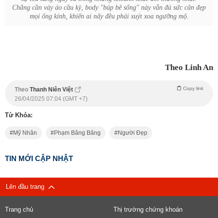
Chẳng cần váy áo cầu kỳ, body "búp bê sống" này vẫn đủ sức cân đẹp
mọi ống kính, khiến ai nấy đều phải xuýt xoa ngưỡng mộ.
Theo Linh An
Copy link
Theo
Thanh Niên Việt
26/04/2025 07:04 (GMT +7)
Từ Khóa:
Mỹ Nhân
Phạm Băng Băng
Người Đẹp
TIN MỚI CẬP NHẬT
Lên đầu trang
Trang chủ
Thị trường chứng khoán