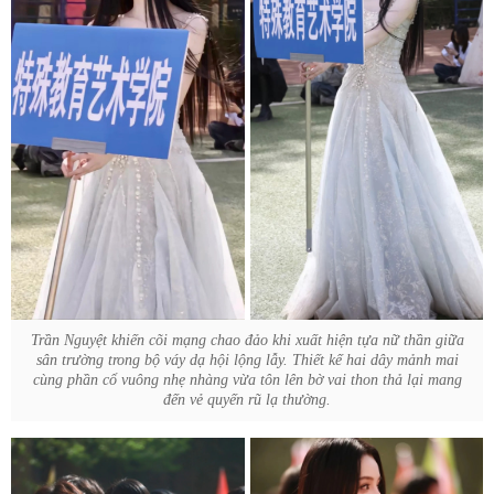
Trần Nguyệt khiến cõi mạng chao đảo khi xuất hiện tựa nữ thần giữa
sân trường trong bộ váy dạ hội lộng lẫy. Thiết kế hai dây mảnh mai
cùng phần cổ vuông nhẹ nhàng vừa tôn lên bờ vai thon thả lại mang
đến vẻ quyến rũ lạ thường.