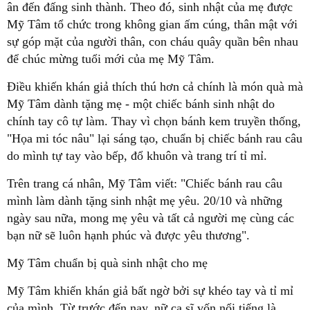
ân đến đấng sinh thành. Theo đó, sinh nhật của mẹ được
Mỹ Tâm tổ chức trong không gian ấm cúng, thân mật với
sự góp mặt của người thân, con cháu quây quần bên nhau
để chúc mừng tuổi mới của mẹ Mỹ Tâm.
Điều khiến khán giả thích thú hơn cả chính là món quà mà
Mỹ Tâm dành tặng mẹ - một chiếc bánh sinh nhật do
chính tay cô tự làm. Thay vì chọn bánh kem truyền thống,
"Họa mi tóc nâu" lại sáng tạo, chuẩn bị chiếc bánh rau câu
do mình tự tay vào bếp, đổ khuôn và trang trí tỉ mỉ.
Trên trang cá nhân, Mỹ Tâm viết: "Chiếc bánh rau câu
mình làm dành tặng sinh nhật mẹ yêu. 20/10 và những
ngày sau nữa, mong mẹ yêu và tất cả người mẹ cùng các
bạn nữ sẽ luôn hạnh phúc và được yêu thương".
Mỹ Tâm chuẩn bị quà sinh nhật cho mẹ
Mỹ Tâm khiến khán giả bất ngờ bởi sự khéo tay và tỉ mỉ
của mình. Từ trước đến nay, nữ ca sĩ vốn nổi tiếng là