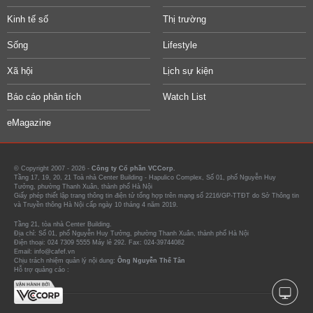
Kinh tế số
Thị trường
Sống
Lifestyle
Xã hội
Lịch sự kiện
Báo cáo phân tích
Watch List
eMagazine
© Copyright 2007 - 2026 -
Công ty Cổ phần VCCorp.
Tầng 17, 19, 20, 21 Toà nhà Center Building - Hapulico Complex, Số 01, phố Nguyễn Huy
Tưởng, phường Thanh Xuân, thành phố Hà Nội
Giấy phép thiết lập trang thông tin điện tử tổng hợp trên mạng số 2216/GP-TTĐT do Sở Thông tin
và Truyền thông Hà Nội cấp ngày 10 tháng 4 năm 2019.
Tầng 21, tòa nhà Center Building.
Địa chỉ: Số 01, phố Nguyễn Huy Tưởng, phường Thanh Xuân, thành phố Hà Nội
Điện thoại: 024 7309 5555 Máy lẻ 292. Fax: 024-39744082
Email: info@cafef.vn
Chịu trách nhiệm quản lý nội dung:
Ông Nguyễn Thế Tân
Hỗ trợ quảng cáo :