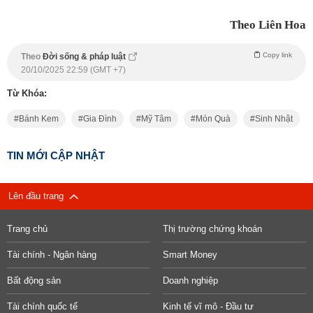
Theo Liên Hoa
Copy link
Theo
Đời sống & pháp luật
20/10/2025 22:59 (GMT +7)
Từ Khóa:
Bánh Kem
Gia Đình
Mỹ Tâm
Món Quà
Sinh Nhật
TIN MỚI CẬP NHẬT
Lên đầu trang
Trang chủ
Thị trường chứng khoán
Tài chính - Ngân hàng
Smart Money
Bất động sản
Doanh nghiệp
Tài chính quốc tế
Kinh tế vĩ mô - Đầu tư