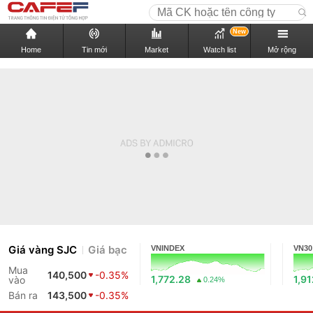
New
Home
Tin mới
Market
Watch list
Mở rộng
Giá vàng SJC
Giá bạc
VNINDEX
VN30
Mua
140,500
-0.35%
1,772.28
1,9
vào
0.24%
Bán ra
143,500
-0.35%