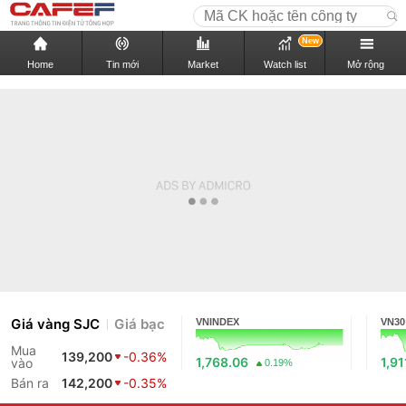
New
Home
Tin mới
Market
Watch list
Mở rộng
Giá vàng SJC
Giá bạc
VNINDEX
VN30
Mua
139,200
-0.36%
1,768.06
1,91
vào
0.19%
Bán ra
142,200
-0.35%