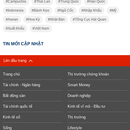
Campuchia
Thái Lan
Trung Quốc
Hàn Quốc
Indonesia
Bánh Kẹo
Ngũ Cốc
Nhập Khẩu
Mỹ
Asean
Hoa Kỳ
Nhật Bản
Tổng Cục Hải Quan
Xuất Khẩu
Việt Nam
TIN MỚI CẬP NHẬT
Lên đầu trang
Trang chủ
Thị trường chứng khoán
Tài chính - Ngân hàng
Smart Money
Bất động sản
Doanh nghiệp
Tài chính quốc tế
Kinh tế vĩ mô - Đầu tư
Kinh tế số
Thị trường
Sống
Lifestyle