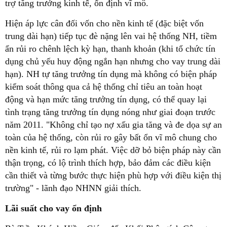
trợ tăng trưởng kinh tế, ổn định vĩ mô.
Hiện áp lực cân đối vốn cho nền kinh tế (đặc biệt vốn
trung dài hạn) tiếp tục đè nặng lên vai hệ thống NH, tiềm
ẩn rủi ro chênh lệch kỳ hạn, thanh khoản (khi tổ chức tín
dụng chủ yếu huy động ngắn hạn nhưng cho vay trung dài
hạn). NH tự tăng trưởng tín dụng mà không có biện pháp
kiểm soát thông qua cả hệ thống chỉ tiêu an toàn hoạt
động và hạn mức tăng trưởng tín dụng, có thể quay lại
tình trạng tăng trưởng tín dụng nóng như giai đoạn trước
năm 2011. "Không chỉ tạo nợ xấu gia tăng và đe dọa sự an
toàn của hệ thống, còn rủi ro gây bất ổn vĩ mô chung cho
nền kinh tế, rủi ro lạm phát. Việc dỡ bỏ biện pháp này cần
thận trọng, có lộ trình thích hợp, bảo đảm các điều kiện
cần thiết và từng bước thực hiện phù hợp với điều kiện thị
trường" - lãnh đạo NHNN giải thích.
Lãi suất cho vay ổn định