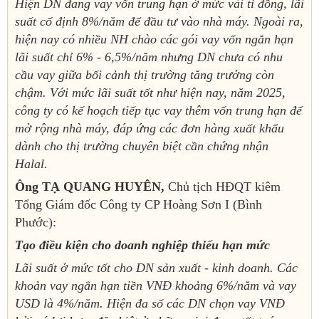
Hiện DN đang vay vốn trung hạn ở mức vài tỉ đồng, lãi
suất cố định 8%/năm để đầu tư vào nhà máy. Ngoài ra,
hiện nay có nhiều NH chào các gói vay vốn ngắn hạn
lãi suất chỉ 6% - 6,5%/năm nhưng DN chưa có nhu
cầu vay giữa bối cảnh thị trường tăng trưởng còn
chậm. Với mức lãi suất tốt như hiện nay, năm 2025,
công ty có kế hoạch tiếp tục vay thêm vốn trung hạn để
mở rộng nhà máy, đáp ứng các đơn hàng xuất khẩu
dành cho thị trường chuyên biệt cần chứng nhận
Halal.
Ông TẠ QUANG HUYÊN,
Chủ tịch HĐQT kiêm
Tổng Giám đốc Công ty CP Hoàng Sơn I (Bình
Phước):
Tạo điều kiện cho doanh nghiệp thiếu hạn mức
Lãi suất ở mức tốt cho DN sản xuất - kinh doanh. Các
khoản vay ngắn hạn tiền VNĐ khoảng 6%/năm và vay
USD là 4%/năm. Hiện đa số các DN chọn vay VNĐ