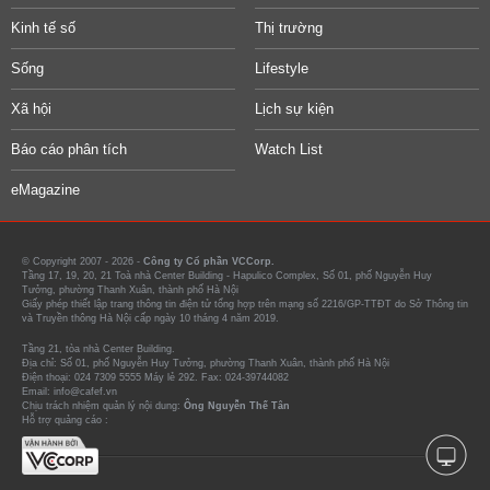
Kinh tế số
Thị trường
Sống
Lifestyle
Xã hội
Lịch sự kiện
Báo cáo phân tích
Watch List
eMagazine
© Copyright 2007 - 2026 -
Công ty Cổ phần VCCorp.
Tầng 17, 19, 20, 21 Toà nhà Center Building - Hapulico Complex, Số 01, phố Nguyễn Huy
Tưởng, phường Thanh Xuân, thành phố Hà Nội
Giấy phép thiết lập trang thông tin điện tử tổng hợp trên mạng số 2216/GP-TTĐT do Sở Thông tin
và Truyền thông Hà Nội cấp ngày 10 tháng 4 năm 2019.
Tầng 21, tòa nhà Center Building.
Địa chỉ: Số 01, phố Nguyễn Huy Tưởng, phường Thanh Xuân, thành phố Hà Nội
Điện thoại: 024 7309 5555 Máy lẻ 292. Fax: 024-39744082
Email: info@cafef.vn
Chịu trách nhiệm quản lý nội dung:
Ông Nguyễn Thế Tân
Hỗ trợ quảng cáo :