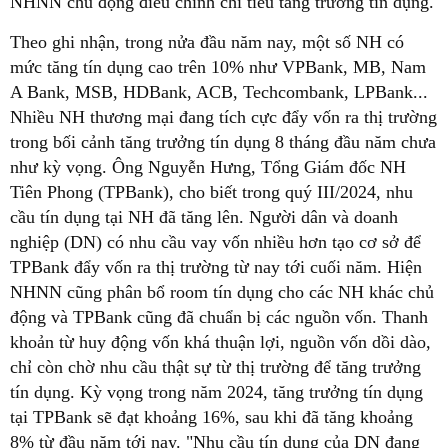
NHNN chủ động điều chỉnh chỉ tiêu tăng trưởng tín dụng.
Theo ghi nhận, trong nửa đầu năm nay, một số NH có
mức tăng tín dụng cao trên 10% như VPBank, MB, Nam
A Bank, MSB, HDBank, ACB, Techcombank, LPBank...
Nhiều NH thương mại đang tích cực đẩy vốn ra thị trường
trong bối cảnh tăng trưởng tín dụng 8 tháng đầu năm chưa
như kỳ vọng. Ông Nguyễn Hưng, Tổng Giám đốc NH
Tiên Phong (TPBank), cho biết trong quý III/2024, nhu
cầu tín dụng tại NH đã tăng lên. Người dân và doanh
nghiệp (DN) có nhu cầu vay vốn nhiều hơn tạo cơ sở để
TPBank đẩy vốn ra thị trường từ nay tới cuối năm. Hiện
NHNN cũng phân bổ room tín dụng cho các NH khác chủ
động và TPBank cũng đã chuẩn bị các nguồn vốn. Thanh
khoản từ huy động vốn khá thuận lợi, nguồn vốn dồi dào,
chỉ còn chờ nhu cầu thật sự từ thị trường để tăng trưởng
tín dụng. Kỳ vọng trong năm 2024, tăng trưởng tín dụng
tại TPBank sẽ đạt khoảng 16%, sau khi đã tăng khoảng
8% từ đầu năm tới nay. "Nhu cầu tín dụng của DN đang