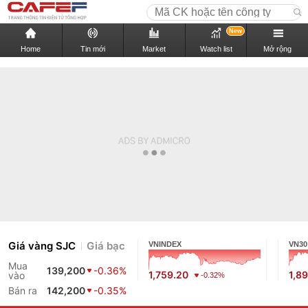
New
Home
Tin mới
Market
Watch list
Mở rộng
Giá vàng SJC
Giá bạc
VNINDEX
VN30
Mua
139,200
-0.36%
1,759.20
1,8
vào
-0.32%
Bán ra
142,200
-0.35%