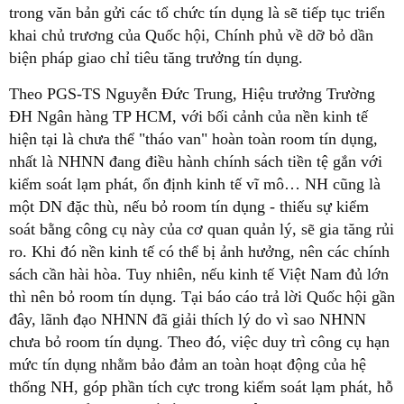
trong văn bản gửi các tổ chức tín dụng là sẽ tiếp tục triển
khai chủ trương của Quốc hội, Chính phủ về dỡ bỏ dần
biện pháp giao chỉ tiêu tăng trưởng tín dụng.
Theo PGS-TS Nguyễn Đức Trung, Hiệu trưởng Trường
ĐH Ngân hàng TP HCM, với bối cảnh của nền kinh tế
hiện tại là chưa thể "tháo van" hoàn toàn room tín dụng,
nhất là NHNN đang điều hành chính sách tiền tệ gắn với
kiểm soát lạm phát, ổn định kinh tế vĩ mô… NH cũng là
một DN đặc thù, nếu bỏ room tín dụng - thiếu sự kiểm
soát bằng công cụ này của cơ quan quản lý, sẽ gia tăng rủi
ro. Khi đó nền kinh tế có thể bị ảnh hưởng, nên các chính
sách cần hài hòa. Tuy nhiên, nếu kinh tế Việt Nam đủ lớn
thì nên bỏ room tín dụng. Tại báo cáo trả lời Quốc hội gần
đây, lãnh đạo NHNN đã giải thích lý do vì sao NHNN
chưa bỏ room tín dụng. Theo đó, việc duy trì công cụ hạn
mức tín dụng nhằm bảo đảm an toàn hoạt động của hệ
thống NH, góp phần tích cực trong kiểm soát lạm phát, hỗ