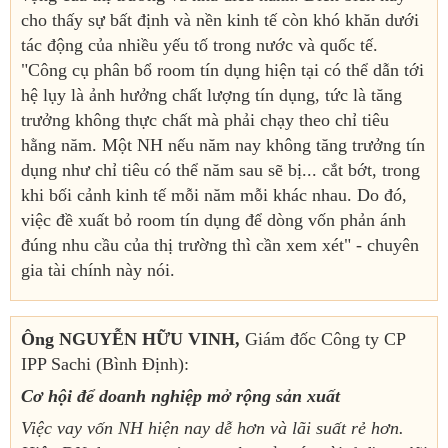
cho thấy sự bất định và nền kinh tế còn khó khăn dưới
tác động của nhiều yếu tố trong nước và quốc tế.
"Công cụ phân bổ room tín dụng hiện tại có thể dẫn tới
hệ lụy là ảnh hưởng chất lượng tín dụng, tức là tăng
trưởng không thực chất mà phải chạy theo chỉ tiêu
hằng năm. Một NH nếu năm nay không tăng trưởng tín
dụng như chỉ tiêu có thể năm sau sẽ bị... cắt bớt, trong
khi bối cảnh kinh tế mỗi năm mỗi khác nhau. Do đó,
việc đề xuất bỏ room tín dụng để dòng vốn phản ánh
đúng nhu cầu của thị trường thì cần xem xét" - chuyên
gia tài chính này nói.
Ông NGUYỄN HỮU VINH,
Giám đốc Công ty CP
IPP Sachi (Bình Định):
Cơ hội để doanh nghiệp mở rộng sản xuất
Việc vay vốn NH hiện nay dễ hơn và lãi suất rẻ hơn.