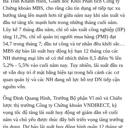
Bà Trần Khánh Hiền, Giám đốc Khối Phân tích Công ty
Chứng khoán MBS, cho rằng cầu tín dụng sẽ tiếp tục xu
hướng tăng lên mạnh hơn từ giữa năm nay khi sản xuất và
đầu tư tăng tốc mạnh hơn trong những tháng cuối năm.
Lũy kế 7 tháng đầu năm, chỉ số sản xuất công nghiệp (IIP)
tăng 11,2%, chỉ số quản trị người mua hàng (PMI) đạt
54,7 trong tháng 7; đầu tư công và tư nhân đều khởi sắc…
MBS dự báo lãi suất huy động kỳ hạn 12 tháng của các
NH thương mại lớn sẽ có thể nhích thêm 0,5 điểm % lên
5,2% - 5,5% vào cuối năm nay. Tuy nhiên, lãi suất đầu ra
sẽ vẫn duy trì ở mặt bằng hiện tại trong bối cảnh các cơ
quan quản lý và các NH đang nỗ lực hỗ trợ DN tiếp cận
nguồn vốn.
Ông Đinh Quang Hinh, Trưởng Bộ phận Vĩ mô và Chiến
lược thị trường Công ty Chứng khoán VNDIRECT, kỳ
vọng tốc độ tăng lãi suất huy động sẽ giảm dần về cuối
năm và chủ yếu được thúc đẩy bởi triển vọng tăng trưởng
tín dụng. Dự báo lãi suất huy động bình quân 12 tháng sẽ