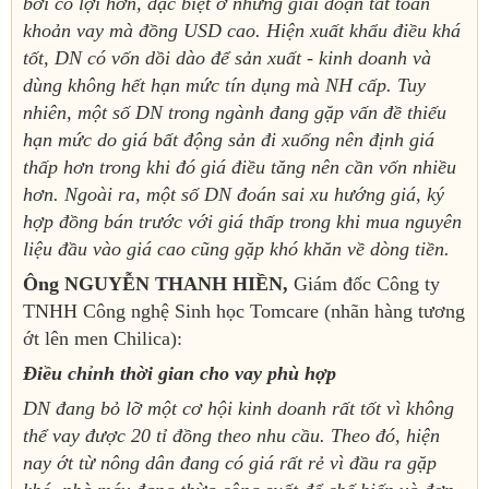
bởi có lợi hơn, đặc biệt ở những giai đoạn tất toán
khoản vay mà đồng USD cao. Hiện xuất khẩu điều khá
tốt, DN có vốn dồi dào để sản xuất - kinh doanh và
dùng không hết hạn mức tín dụng mà NH cấp. Tuy
nhiên, một số DN trong ngành đang gặp vấn đề thiếu
hạn mức do giá bất động sản đi xuống nên định giá
thấp hơn trong khi đó giá điều tăng nên cần vốn nhiều
hơn. Ngoài ra, một số DN đoán sai xu hướng giá, ký
hợp đồng bán trước với giá thấp trong khi mua nguyên
liệu đầu vào giá cao cũng gặp khó khăn về dòng tiền.
Ông NGUYỄN THANH HIỀN,
Giám đốc Công ty
TNHH Công nghệ Sinh học Tomcare (nhãn hàng tương
ớt lên men Chilica):
Điều chỉnh thời gian cho vay phù hợp
DN đang bỏ lỡ một cơ hội kinh doanh rất tốt vì không
thể vay được 20 tỉ đồng theo nhu cầu. Theo đó, hiện
nay ớt từ nông dân đang có giá rất rẻ vì đầu ra gặp