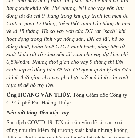
khó, nhà máy đang thừa công suất để chế biến và đơn
hàng xuất khẩu tốt. Thế nhưng, NH cho vay vốn lưu
động tối đa chỉ 9 tháng trong khi quy trình lên men ớt
Chilica phải 12 tháng, thêm thời gian bán hàng để tiền
về là 15 tháng. Hồ sơ vay vốn của DN rất "sạch" khi
hoạt động trong lĩnh vực nông sản, DN có lãi, hồ sơ
đóng thuế, hoàn thuế GTGT minh bạch, dòng tiền từ
xuất khẩu rất rõ ràng nên lãi suất cho vay dự kiến chỉ
6,5%/năm. Nhưng thời gian cho vay 9 tháng thì DN
chưa kịp có dòng tiền để trả. Cơ quan quản lý cần điều
chỉnh thời gian cho vay phù hợp với mô hình sản xuất
thực tế để hỗ trợ DN.
Ông HOÀNG VĂN THỦY,
Tổng Giám đốc Công ty
CP Cà phê Đại Hoàng Thủy:
Nên nới lỏng điều kiện vay
Sau dịch COVID-19, DN rất cần vốn để tái sản xuất
cũng như tìm kiếm thị trường xuất khẩu nhưng không
thể vay được vốn vì phải có tài sản thế chấp và trong 6