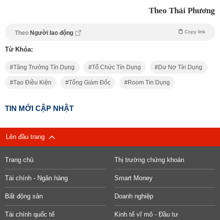
Theo Thái Phương
Copy link
Theo
Người lao động
Từ Khóa:
Tăng Trưởng Tín Dụng
Tổ Chức Tín Dụng
Dư Nợ Tín Dụng
Tạo Điều Kiện
Tổng Giám Đốc
Room Tín Dụng
TIN MỚI CẬP NHẬT
Lên đầu trang
Trang chủ
Thị trường chứng khoán
Tài chính - Ngân hàng
Smart Money
Bất động sản
Doanh nghiệp
Tài chính quốc tế
Kinh tế vĩ mô - Đầu tư