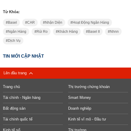
Từ Khóa:
Basel
CAR
Nhận Diện
Hoạt Động Ngân Hàng
Ngân Hàng
Rủi Ro
Khách Hàng
Basel II
Nhnn
Dịch Vụ
TIN MỚI CẬP NHẬT
Lên đầu trang
Trang chủ
Thị trường chứng khoán
Tài chính - Ngân hàng
Smart Money
Bất động sản
Doanh nghiệp
Tài chính quốc tế
Kinh tế vĩ mô - Đầu tư
Kinh tế số
Thị trường