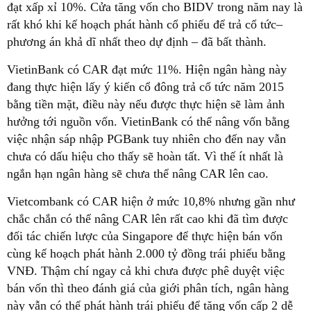
đạt xấp xỉ 10%. Cửa tăng vốn cho BIDV trong năm nay là
rất khó khi kế hoạch phát hành cổ phiếu để trả cổ tức–
phương án khả dĩ nhất theo dự định – đã bất thành.
VietinBank có CAR đạt mức 11%. Hiện ngân hàng này
đang thực hiện lấy ý kiến cổ đông trả cổ tức năm 2015
bằng tiền mặt, điều này nếu được thực hiện sẽ làm ảnh
hưởng tới nguồn vốn. VietinBank có thể nâng vốn bằng
việc nhận sáp nhập PGBank tuy nhiên cho đến nay vẫn
chưa có dấu hiệu cho thấy sẽ hoàn tất. Vì thế ít nhất là
ngắn hạn ngân hàng sẽ chưa thể nâng CAR lên cao.
Vietcombank có CAR hiện ở mức 10,8% nhưng gần như
chắc chắn có thể nâng CAR lên rất cao khi đã tìm được
đối tác chiến lược của Singapore để thực hiện bán vốn
cùng kế hoạch phát hành 2.000 tỷ đồng trái phiếu bằng
VNĐ. Thậm chí ngay cả khi chưa được phê duyệt việc
bán vốn thì theo đánh giá của giới phân tích, ngân hàng
này vẫn có thể phát hành trái phiếu để tăng vốn cấp 2 dễ