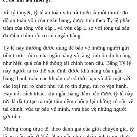
CAR nói lên điều gì?
Về lý thuyết, tỷ lệ an toàn vốn tối thiểu là một thước đo
độ an toàn vốn của ngân hàng, được tính theo Tỷ lệ phần
trăm của tổng vốn cấp I và vốn cấp II so với tổng tài sản
đã điều chỉnh rủi ro của ngân hàng.
Tỷ lệ này thường được dùng để bảo vệ những người gửi
tiền trước rủi ro của ngân hàng và tăng tính ổn định cũng
như hiệu quả của hệ thống tài chính toàn cầu. Bằng Tỷ lệ
này người ta có thể xác định được khả năng của ngân
hàng thanh toán các khoản nợ có thời hạn và đối mặt với
các loại rủi ro khác như rủi ro tín dụng, rủi ro vận hành.
Hay nói cách khác, khi ngân hàng đảm bảo được tỷ lệ này
tức là đã tự tạo ra một tấm đệm chống lại những cú sốc về
tài chính, vừa tự bảo vệ mình, vừa bảo vệ những người
gửi tiền.
Nhưng trong thực tế, theo đánh giá của giới chuyên gia, tỷ
lệ an toàn vốn ở Việt Nam vẫn chưa phản ánh trung thực