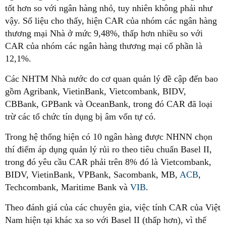
tốt hơn so với ngân hàng nhỏ, tuy nhiên không phải như
vậy. Số liệu cho thấy, hiện CAR của nhóm các ngân hàng
thương mại Nhà ở mức 9,48%, thấp hơn nhiều so với
CAR của nhóm các ngân hàng thương mại cổ phần là
12,1%.
Các NHTM Nhà nước do cơ quan quản lý đề cập đến bao
gồm Agribank, VietinBank, Vietcombank, BIDV,
CBBank, GPBank và OceanBank, trong đó CAR đã loại
trừ các tổ chức tín dụng bị âm vốn tự có.
Trong hệ thống hiện có 10 ngân hàng được NHNN chọn
thí điểm áp dụng quản lý rủi ro theo tiêu chuẩn Basel II,
trong đó yêu cầu CAR phải trên 8% đó là Vietcombank,
BIDV, VietinBank, VPBank, Sacombank, MB,
ACB
,
Techcombank, Maritime Bank và
VIB
.
Theo đánh giá của các chuyên gia, việc tính CAR của Việt
Nam hiện tại khác xa so với Basel II (thấp hơn), vì thế