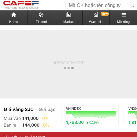
New
Home
Tin mới
Market
Watch list
Mở rộng
Giá vàng SJC
Giá bạc
VNINDEX
VN30
Mua vào
141,000
0%
1,768.06
1,91
0.19%
Bán ra
144,000
0%