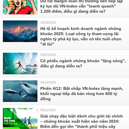
Dư nợ margin toàn thị trường liên tiếp lập
kỷ lục dù VN-Index vẫn "loanh quanh"
1.200 điểm, điều gì đang diễn ra?
26/03/2025
Hé lộ kế hoạch kinh doanh ngành chứng
khoán 2025: Loạt công ty tham vọng lãi
nghìn tỷ phá kỷ lục, vẫn có tên tuổi chọn
"đi lùi"
16/07/2024
Cổ phiếu ngành chứng khoán "lặng sóng",
điều gì đang diễn ra?
04/12/2023
Phiên 4/12: Bất chấp VN-Index tăng mạnh,
khối ngoại tiếp đà bán ròng hơn 600 tỷ
đồng
08/11/2023
Giải chạy đặc biệt dành cho giới tài chính
– chứng khoán xuất hiện vào năm 2024:
Điểm đến gọi tên "thành phố triệu cây