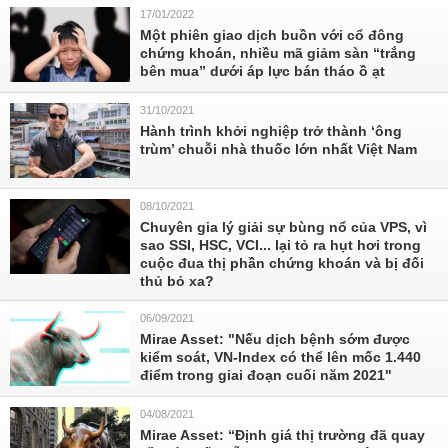
17/01/2022
Một phiên giao dịch buồn với cổ đông
chứng khoán, nhiều mã giảm sàn “trắng
bên mua” dưới áp lực bán tháo ồ ạt
31/10/2021
Hành trình khởi nghiệp trở thành ‘ông
trùm’ chuỗi nhà thuốc lớn nhất Việt Nam
08/10/2021
Chuyên gia lý giải sự bùng nổ của VPS, vì
sao SSI, HSC, VCI... lại tỏ ra hụt hơi trong
cuộc đua thị phần chứng khoán và bị đối
thủ bỏ xa?
06/09/2021
Mirae Asset: "Nếu dịch bệnh sớm được
kiểm soát, VN-Index có thể lên mốc 1.440
điểm trong giai đoạn cuối năm 2021"
04/08/2021
Mirae Asset: “Định giá thị trường đã quay