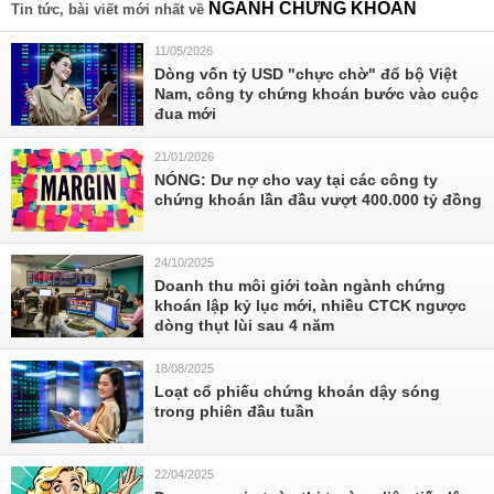
NGÀNH CHỨNG KHOÁN
Tin tức, bài viết mới nhất về
11/05/2026
Dòng vốn tỷ USD "chực chờ" đổ bộ Việt
Nam, công ty chứng khoán bước vào cuộc
đua mới
21/01/2026
NÓNG: Dư nợ cho vay tại các công ty
chứng khoán lần đầu vượt 400.000 tỷ đồng
24/10/2025
Doanh thu môi giới toàn ngành chứng
khoán lập kỷ lục mới, nhiều CTCK ngược
dòng thụt lùi sau 4 năm
18/08/2025
Loạt cổ phiếu chứng khoán dậy sóng
trong phiên đầu tuần
22/04/2025