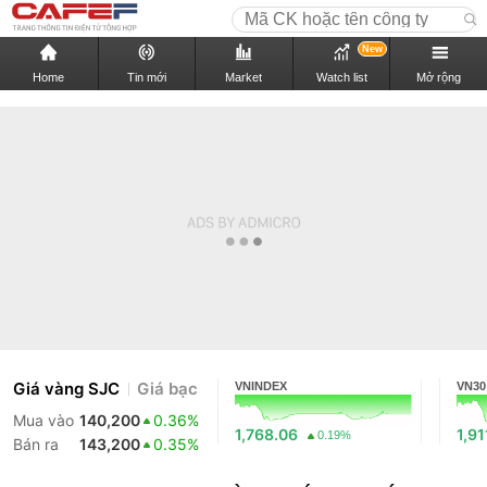
New
Home
Tin mới
Market
Watch list
Mở rộng
Giá vàng SJC
Giá bạc
VNINDEX
VN30
Mua vào
140,200
0.36%
1,768.06
1,91
0.19%
Bán ra
143,200
0.35%