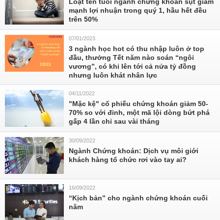
Loạt tên tuổi ngành chứng khoán sụt giảm
mạnh lợi nhuận trong quý 1, hầu hết đều
trên 50%
07/01/2023
3 ngành học hot có thu nhập luôn ở top
đầu, thưởng Tết năm nào soán “ngôi
vương”, có khi lên tới cả nửa tỷ đồng
nhưng luôn khát nhân lực
04/11/2022
"Mặc kệ" cổ phiếu chứng khoán giảm 50-
70% so với đỉnh, một mã lội dòng bứt phá
gấp 4 lần chỉ sau vài tháng
30/09/2022
Ngành Chứng khoán: Dịch vụ môi giới
khách hàng tổ chức rơi vào tay ai?
16/09/2022
“Kịch bản” cho ngành chứng khoán cuối
năm