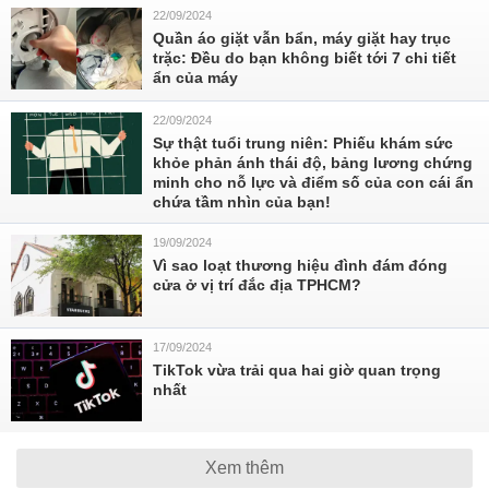
22/09/2024
Quần áo giặt vẫn bẩn, máy giặt hay trục
trặc: Đều do bạn không biết tới 7 chi tiết
ẩn của máy
22/09/2024
Sự thật tuổi trung niên: Phiếu khám sức
khỏe phản ánh thái độ, bảng lương chứng
minh cho nỗ lực và điểm số của con cái ẩn
chứa tầm nhìn của bạn!
19/09/2024
Vì sao loạt thương hiệu đình đám đóng
cửa ở vị trí đắc địa TPHCM?
17/09/2024
TikTok vừa trải qua hai giờ quan trọng
nhất
Xem thêm