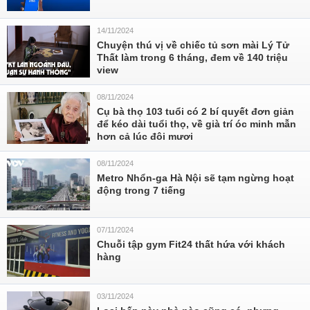
14/11/2024
Chuyện thú vị về chiếc tủ sơn mài Lý Tử
Thất làm trong 6 tháng, đem về 140 triệu
view
08/11/2024
Cụ bà thọ 103 tuổi có 2 bí quyết đơn giản
để kéo dài tuổi thọ, về già trí óc minh mẫn
hơn cả lúc đôi mươi
08/11/2024
Metro Nhổn-ga Hà Nội sẽ tạm ngừng hoạt
động trong 7 tiếng
07/11/2024
Chuỗi tập gym Fit24 thất hứa với khách
hàng
03/11/2024