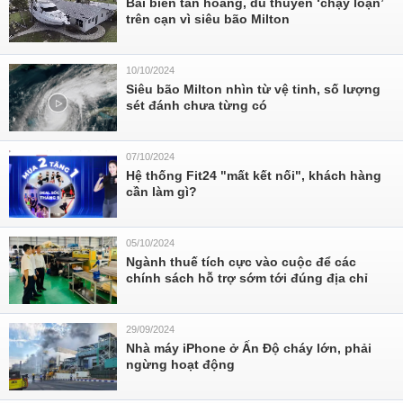
Bãi biển tan hoang, du thuyền ‘chạy loạn’
trên cạn vì siêu bão Milton
10/10/2024
Siêu bão Milton nhìn từ vệ tinh, số lượng
sét đánh chưa từng có
07/10/2024
Hệ thống Fit24 "mất kết nối", khách hàng
cần làm gì?
05/10/2024
Ngành thuế tích cực vào cuộc để các
chính sách hỗ trợ sớm tới đúng địa chỉ
29/09/2024
Nhà máy iPhone ở Ấn Độ cháy lớn, phải
ngừng hoạt động