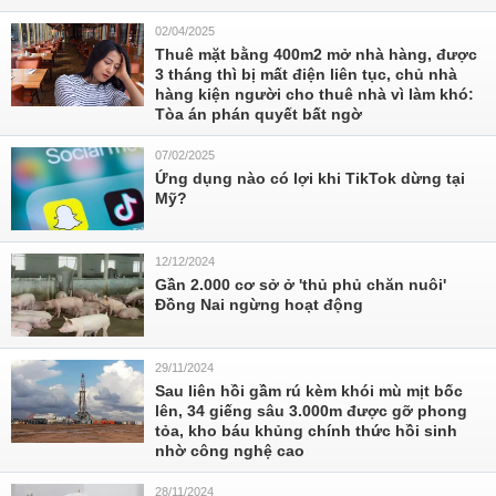
02/04/2025
Thuê mặt bằng 400m2 mở nhà hàng, được
3 tháng thì bị mất điện liên tục, chủ nhà
hàng kiện người cho thuê nhà vì làm khó:
Tòa án phán quyết bất ngờ
07/02/2025
Ứng dụng nào có lợi khi TikTok dừng tại
Mỹ?
12/12/2024
Gần 2.000 cơ sở ở 'thủ phủ chăn nuôi'
Đồng Nai ngừng hoạt động
29/11/2024
Sau liên hồi gầm rú kèm khói mù mịt bốc
lên, 34 giếng sâu 3.000m được gỡ phong
tỏa, kho báu khủng chính thức hồi sinh
nhờ công nghệ cao
28/11/2024