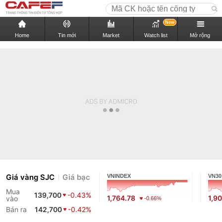
New
Home
Tin mới
Market
Watch list
Mở rộng
Giá vàng SJC
Giá bạc
VNINDEX
VN30
Mua
139,700
-0.43%
1,764.78
1,9
vào
-0.66%
Bán ra
142,700
-0.42%