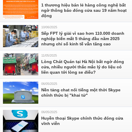
1 thương hiệu bán lẻ hàng công nghệ bất
ngờ thông báo đóng cửa sau 19 năm hoạt
động
10/06/2025
Sếp FPT lý giải vì sao hơn 110.000 doanh
nghiệp biến mất 5 tháng đầu năm 2025
nhưng chỉ số kinh tế vẫn tăng cao
11/05/2025
Lòng Chát Quán tại Hà Nội bất ngờ đóng
cửa, nhiều người thắc mắc lý do liệu có
liên quan tới lòng se điếu?
06/05/2025
Nền tảng chat nổi tiếng một thời Skype
chính thức bị "khai tử"
06/05/2025
Huyền thoại Skype chính thức đóng cửa
vĩnh viễn