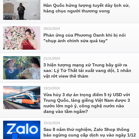
Hàn Quốc hứng lượng tuyết dày lịch sử,
hàng chục người thương vong
28/11/2024
Phản ứng của Phương Oanh khi bị nói
"chụp ảnh chỉnh sửa quá tay"
21/11/2024
3 hiện tượng mạng xứ Trung bây giờ ra
sao: Lý Tử Thất tái xuất vang dội, 1 nhân
vật rớt view thê thảm
19/11/2024
Vừa hủy 3 dự án trọng điểm 5 tỷ USD với
Trung Quốc, láng giềng Việt Nam được 3
nước lớn ngỏ ý, công nghệ nước nào
đang vào tầm ngắm?
15/11/2024
Sau 8 năm thử nghiệm, Zalo Shop thông
báo ngừng cung cấp dịch vụ vào ngày 1/12