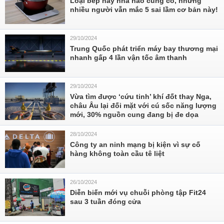
Loại bếp này nhà nào cũng có, nhưng
nhiều người vẫn mắc 5 sai lầm cơ bản này!
29/10/2024
Trung Quốc phát triển máy bay thương mại
nhanh gấp 4 lần vận tốc âm thanh
29/10/2024
Vừa tìm được ‘cứu tinh’ khí đốt thay Nga,
châu Âu lại đối mặt với cú sốc năng lượng
mới, 30% nguồn cung đang bị đe dọa
28/10/2024
Công ty an ninh mạng bị kiện vì sự cố
hàng không toàn cầu tê liệt
26/10/2024
Diễn biến mới vụ chuỗi phòng tập Fit24
sau 3 tuần đóng cửa