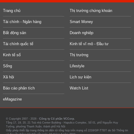
Trang chủ
Thị trường chứng khoán
Tài chính - Ngân hàng
Smart Money
Bất động sản
Doanh nghiệp
Tài chính quốc tế
Kinh tế vĩ mô - Đầu tư
Kinh tế số
Thị trường
Sống
Lifestyle
Xã hội
Lịch sự kiện
Báo cáo phân tích
Watch List
eMagazine
© Copyright 2007 - 2026 -
Công ty Cổ phần VCCorp.
Tầng 17, 19, 20, 21 Toà nhà Center Building - Hapulico Complex, Số 01, phố Nguyễn Huy
Tưởng, phường Thanh Xuân, thành phố Hà Nội
Giấy phép thiết lập trang thông tin điện tử tổng hợp trên mạng số 2216/GP-TTĐT do Sở Thông tin