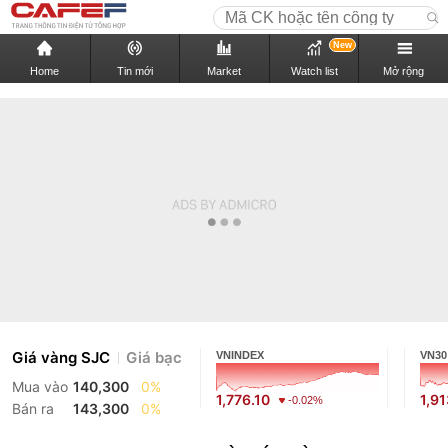
New
Home
Tin mới
Market
Watch list
Mở rộng
Giá vàng SJC
Giá bạc
VNINDEX
VN30
Mua vào
140,300
0%
1,776.10
1,9
-0.02%
Bán ra
143,300
0%