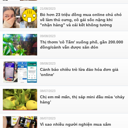
21/08/2023
Bỏ hơn 23 triệu đồng mua online chú chó
về làm thú cưng, cô gái sốc nặng khi
"nhận hàng" và cái kết không tưởng
09/08/2023
Thị thơm 'cô Tấm' xuống phố, gần 200.000
đồng/cành vẫn được săn đón
08/08/2023
Cảnh báo chiêu trò lừa đảo hóa đơn giả
'online'
08/07/2023
Chị em mê mẩn, thị sáp mini đầu mùa ‘cháy
hàng’
06/07/2023
Vì sao nhiều người nghiện mua sắm