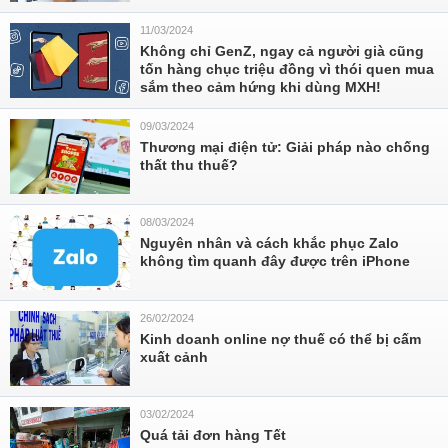
11/03/2024
Không chỉ GenZ, ngay cả người già cũng
tốn hàng chục triệu đồng vì thói quen mua
sắm theo cảm hứng khi dùng MXH!
09/03/2024
Thương mại điện tử: Giải pháp nào chống
thất thu thuế?
08/03/2024
Nguyên nhân và cách khắc phục Zalo
không tìm quanh đây được trên iPhone
26/02/2024
Kinh doanh online nợ thuế có thể bị cấm
xuất cảnh
03/02/2024
Quá tải đơn hàng Tết