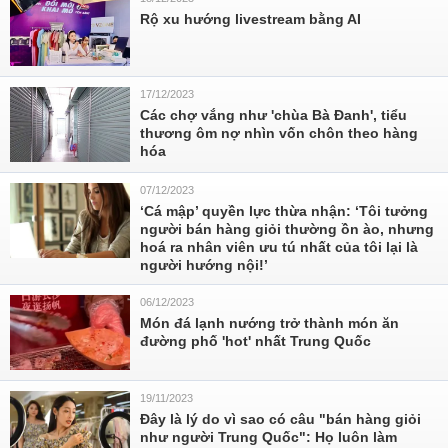
Rộ xu hướng livestream bằng AI
17/12/2023
Các chợ vắng như 'chùa Bà Đanh', tiểu
thương ôm nợ nhìn vốn chôn theo hàng
hóa
07/12/2023
‘Cá mập’ quyền lực thừa nhận: ‘Tôi tưởng
người bán hàng giỏi thường ồn ào, nhưng
hoá ra nhân viên ưu tú nhất của tôi lại là
người hướng nội!’
06/12/2023
Món đá lạnh nướng trở thành món ăn
đường phố 'hot' nhất Trung Quốc
19/11/2023
Đây là lý do vì sao có câu "bán hàng giỏi
như người Trung Quốc": Họ luôn làm