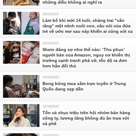
những điều không ai nghĩ ra
18/11/2023
Làm bố khi mới 14 tuổi, chàng trai "cắn
răng" một mình nuôi con, câu nói của đứa
trẻ về ước mơ sau này khiến ai cũng xót xa
16/11/2023
Shein đáng sợ như thế nào: ‘Thu phục’
người bán của Amazon, nguy cơ khiến thị
trường cạnh tranh phá vỡ, tốc độ ra đơn
hơn hẳn đối thủ
14/10/2023
Bong bóng mua sắm trực tuyến ở Trung
Quốc đang xẹp dần
12/10/2023
Tốn cả chục triệu trên hội nhóm bán hàng
công ty, lương tăng không đủ ăn trưa với
cà phê
10/10/2023