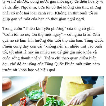
tỳ vị hư nhược, uống nước gạo mỗi ngày để điều hòa tỳ vị
và dạ dày. Ngoài ra, bữa tối có thể không cần thịt, nhưng
phải có một hai loại canh rau. Không ăn thịt buổi tối sẽ
giúp gan và mật của bạn có thời gian nghỉ ngơi.
Trong cuốn "Thiên kim yếu phương" của ông có ghi:
“Cơm tối no nê, tổn thọ một ngày” – có nghĩa là ăn đêm
quá no sẽ làm ảnh hưởng đến tuổi thọ của bạn. Tăng Quốc
Phiên cũng dạy con cái “không nên ăn nhiều thịt vào buổi
tối, tốt nhất là hãy ăn nhiều rau để giữ gìn sức khỏe và
cuộc sống thanh nhàn”. Thậm chí theo quan điểm hiện
đại, chế độ ăn uống của Tăng Quốc Phiên một trăm năm
trước rất khoa học và hiệu quả.