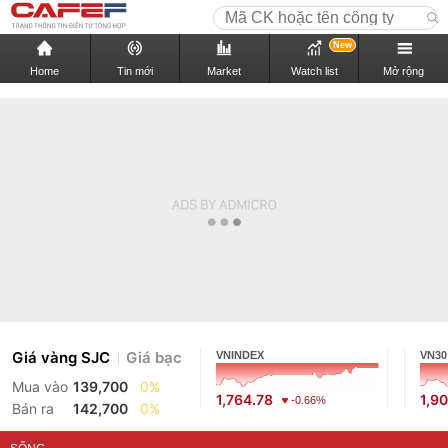
New
Home
Tin mới
Market
Watch list
Mở rộng
Giá vàng SJC
Giá bạc
VNINDEX
VN30
Mua vào
139,700
0%
1,764.78
1,9
-0.66%
Bán ra
142,700
0%