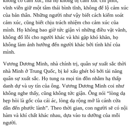
không có cảm xúc, mà họ không bị cảm xúc chi phối,
vĩnh viễn giữ một tâm thái bình tĩnh, không để lộ cảm xúc
của bản thân. Những người như vậy biết cách kiểm soát
cảm xúc, cũng biết chịu trách nhiệm cho cảm xúc của
mình. Họ không bao giờ tức giận vì những điều vặt vãnh,
không đổ lỗi cho người khác và khi gặp khó khăn, họ
không làm ảnh hưởng đến người khác bởi tính khí của
mình.
Vương Dương Minh, nhà chính trị, quân sự xuất sắc thời
nhà Minh ở Trung Quốc, bị kẻ xấu ghét bỏ bởi tài năng
quân sự xuất sắc. Họ tung ra mọi tin đồn nhằm hạ thấp
danh dự và uy tín của ông. Vương Dương Minh coi như
không nghe thấy, cũng không tức giận. Ông nói “lòng dạ
hẹp hòi là gốc của cái ác, lòng dạ rộng mở là cánh cửa
dẫn đến phước lành”. Theo thời gian, con người sẽ có nội
hàm và khí chất khác nhau, dựa vào tu dưỡng của mỗi
người.