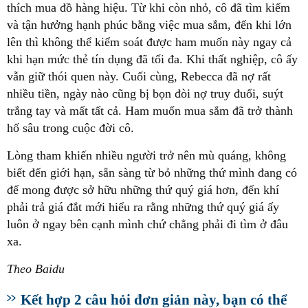
thích mua đồ hàng hiệu. Từ khi còn nhỏ, cô đã tìm kiếm
và tận hưởng hạnh phúc bằng việc mua sắm, đến khi lớn
lên thì không thể kiểm soát được ham muốn này ngay cả
khi hạn mức thẻ tín dụng đã tối đa. Khi thất nghiệp, cô ấy
vẫn giữ thói quen này. Cuối cùng, Rebecca đã nợ rất
nhiều tiền, ngày nào cũng bị bọn đòi nợ truy đuổi, suýt
trắng tay và mất tất cả. Ham muốn mua sắm đã trở thành
hố sâu trong cuộc đời cô.
Lòng tham khiến nhiều người trở nên mù quáng, không
biết đến giới hạn, sẵn sàng từ bỏ những thứ mình đang có
để mong được sở hữu những thứ quý giá hơn, đến khí
phải trả giá đắt mới hiểu ra rằng những thứ quý giá ấy
luôn ở ngay bên cạnh mình chứ chẳng phải đi tìm ở đâu
xa.
Theo Baidu
Kết hợp 2 câu hỏi đơn giản này, bạn có thể