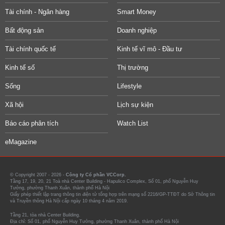
Tài chính - Ngân hàng
Smart Money
Bất động sản
Doanh nghiệp
Tài chính quốc tế
Kinh tế vĩ mô - Đầu tư
Kinh tế số
Thị trường
Sống
Lifestyle
Xã hội
Lịch sự kiện
Báo cáo phân tích
Watch List
eMagazine
© Copyright 2007 - 2026 -
Công ty Cổ phần VCCorp.
Tầng 17, 19, 20, 21 Toà nhà Center Building - Hapulico Complex, Số 01, phố Nguyễn Huy
Tưởng, phường Thanh Xuân, thành phố Hà Nội
Giấy phép thiết lập trang thông tin điện tử tổng hợp trên mạng số 2216/GP-TTĐT do Sở Thông tin
và Truyền thông Hà Nội cấp ngày 10 tháng 4 năm 2019.
Tầng 21, tòa nhà Center Building.
Địa chỉ: Số 01, phố Nguyễn Huy Tưởng, phường Thanh Xuân, thành phố Hà Nội