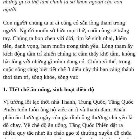
những gì có thể làm chính là sự khôn ngoan của con
người.
Con người chúng ta ai ai cũng có sẵn lòng tham trong
người. Người muốn sở hữu mọi thứ, cuối cùng sẽ trắng
tay. Chúng ta bon chen với đời, tìm kế sinh nhai, kiếm
tiền, danh vọng, ham muốn trong tình yêu. Lòng tham ấy
kích động tâm trí khiến chúng ta cảm thấy khổ tâm, không
hài lòng với những gì mình đang có. Chính vì thế, trong
cuộc sống càng biết tiết chế 3 điều này thì bạn càng thảnh
thơi tâm trí, sống khỏe, sống vui:
1. TIết chế ăn uống, sinh hoạt điều độ
Vị tướng lỗi lạc thời nhà Thanh, Trung Quốc, Tăng Quốc
Phiên luôn luôn ủng hộ việc ăn ít và thanh đạm. Khẩu
phần ăn thường ngày của gia đình ông thường chủ yếu là
đồ chay. Về chế độ ăn uống, Tăng Quốc Phiên đặt ra
nhiều quy tắc như: ăn cháo gạo tẻ thường xuyên để chữa