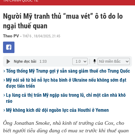
TÀI CHÍNH QUỐC TẾ
Người Mỹ tranh thủ “mua vét” ô tô do lo
ngại thuế quan
THỨ 6 , 18/04/2025, 21:45
Theo PV
-
Nghe đọc bài
1:33
Tổng thống Mỹ Trump gợi ý sẵn sàng giảm thuế cho Trung Quốc
Mỹ nói sẽ từ bỏ nỗ lực hòa bình ở Ukraine nếu không sớm đạt
được tiến triển
Lạ lùng cả thị trấn Mỹ ngập sâu trong lũ, chỉ một căn nhà khô
ráo
Mỹ không kích dữ dội nguồn lực của Houthi ở Yemen
Ông Jonathan Smoke, nhà kinh tế trưởng của Cox, cho
biết người tiêu dùng đang cố mua xe trước khi thuế quan