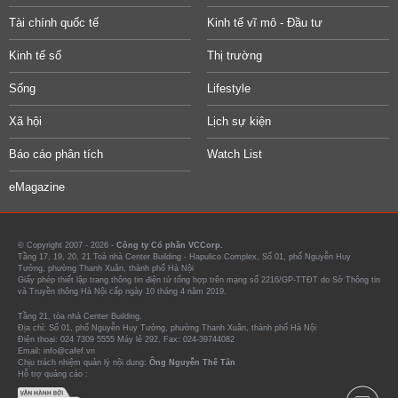
Tài chính quốc tế
Kinh tế vĩ mô - Đầu tư
Kinh tế số
Thị trường
Sống
Lifestyle
Xã hội
Lịch sự kiện
Báo cáo phân tích
Watch List
eMagazine
© Copyright 2007 - 2026 -
Công ty Cổ phần VCCorp.
Tầng 17, 19, 20, 21 Toà nhà Center Building - Hapulico Complex, Số 01, phố Nguyễn Huy
Tưởng, phường Thanh Xuân, thành phố Hà Nội
Giấy phép thiết lập trang thông tin điện tử tổng hợp trên mạng số 2216/GP-TTĐT do Sở Thông tin
và Truyền thông Hà Nội cấp ngày 10 tháng 4 năm 2019.
Tầng 21, tòa nhà Center Building.
Địa chỉ: Số 01, phố Nguyễn Huy Tưởng, phường Thanh Xuân, thành phố Hà Nội
Điện thoại: 024 7309 5555 Máy lẻ 292. Fax: 024-39744082
Email: info@cafef.vn
Chịu trách nhiệm quản lý nội dung:
Ông Nguyễn Thế Tân
Hỗ trợ quảng cáo :