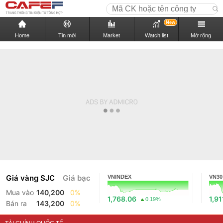
New
Home
Tin mới
Market
Watch list
Mở rộng
Giá vàng SJC
Giá bạc
VNINDEX
VN30
Mua vào
140,200
0%
1,768.06
1,91
0.19%
Bán ra
143,200
0%