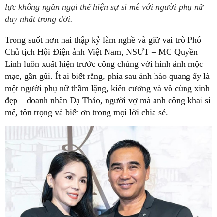
lực không ngần ngại thể hiện sự si mê với người phụ nữ
duy nhất trong đời.
Trong suốt hơn hai thập kỷ làm nghề và giữ vai trò Phó
Chủ tịch Hội Điện ảnh Việt Nam, NSƯT – MC Quyền
Linh luôn xuất hiện trước công chúng với hình ảnh mộc
mạc, gần gũi. Ít ai biết rằng, phía sau ánh hào quang ấy là
một người phụ nữ thầm lặng, kiên cường và vô cùng xinh
đẹp – doanh nhân Dạ Thảo, người vợ mà anh công khai si
mê, tôn trọng và biết ơn trong mọi lời chia sẻ.