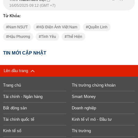
16/05/2025 09:12 (GMT +7)
Từ Khóa:
Nam NSƯT
Hội Điện Ảnh Việt Nam
Quyền Linh
Hậu Phương
Tình Yêu
Thể Hiện
TIN MỚI CẬP NHẬT
Lên đầu trang
Trang chủ
Thị trường chứng khoán
Tài chính - Ngân hàng
Smart Money
Bất động sản
Doanh nghiệp
Tài chính quốc tế
Kinh tế vĩ mô - Đầu tư
Kinh tế số
Thị trường