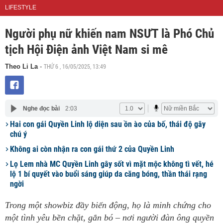
LIFESTYLE
Người phụ nữ khiến nam NSƯT là Phó Chủ
tịch Hội Điện ảnh Việt Nam si mê
THỨ 6 , 16/05/2025, 13:49
Theo Li La
-
Nghe đọc bài
2:03
Hai con gái Quyền Linh lộ diện sau ồn ào của bố, thái độ gây
chú ý
Không ai còn nhận ra con gái thứ 2 của Quyền Linh
Lọ Lem nhà MC Quyền Linh gây sốt vì mặt mộc không tì vết, hé
lộ 1 bí quyết vào buổi sáng giúp da căng bóng, thần thái rạng
ngời
Trong một showbiz đầy biến động, họ là minh chứng cho
một tình yêu bền chặt, gắn bó – nơi người đàn ông quyền