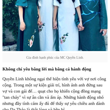
Gia đình hạnh phúc của MC Quyền Linh.
Không chỉ yêu bằng lời mà bằng cả hành động
Quyền Linh không ngại thể hiện tình yêu với vợ nơi công
cộng. Trong một sự kiện giải trí, hình ảnh anh đứng sau
vợ và con gái để… quạt cho họ khiến cộng đồng mạng
"tan chảy" vì sự ân cần và ấm áp. Những hành động nhỏ
nhưng đầy tình cảm ấy đủ để thấy sự yêu chiều anh dành
cho Dạ Thảo là thật lòng và bền bỉ.