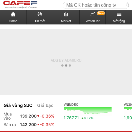
New
Home
Tin mới
Market
Watch list
Mở rộng
Giá vàng SJC
Giá bạc
VNINDEX
VN30
Mua
139,200
-0.36%
1,767.71
1,90
vào
0.17%
Bán ra
142,200
-0.35%