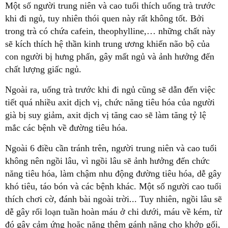
Một số người trung niên và cao tuổi thích uống trà trước
khi đi ngủ, tuy nhiên thói quen này rất không tốt. Bởi
trong trà có chứa cafein, theophylline,… những chất này
sẽ kích thích hệ thần kinh trung ương khiến não bộ của
con người bị hưng phấn, gây mất ngủ và ảnh hưởng đến
chất lượng giấc ngủ.
Ngoài ra, uống trà trước khi đi ngủ cũng sẽ dẫn đến việc
tiết quá nhiều axit dịch vị, chức năng tiêu hóa của người
già bị suy giảm, axit dịch vị tăng cao sẽ làm tăng tỷ lệ
mắc các bệnh về đường tiêu hóa.
Ngoài 6 điều cần tránh trên, người trung niên và cao tuổi
không nên ngồi lâu, vì ngồi lâu sẽ ảnh hưởng đến chức
năng tiêu hóa, làm chậm nhu động đường tiêu hóa, dễ gây
khó tiêu, táo bón và các bệnh khác. Một số người cao tuổi
thích chơi cờ, đánh bài ngoài trời... Tuy nhiên, ngồi lâu sẽ
dễ gây rối loạn tuần hoàn máu ở chi dưới, máu về kém, từ
đó gây cảm ứng hoặc nặng thêm gánh nặng cho khớp gối,