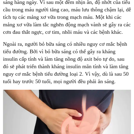
sáng hàng ngày. Vì sau một đêm nhịn ăn, độ nhớt của tiểu
cầu trong máu người tăng cao, máu lưu thông chậm lại, dễ
tích tụ các mảng xơ vữa trong mạch máu. Một khi các
mảng xơ vữa làm tắc nghẽn động mạch vành sẽ gây ra các
cơn đau thắt ngực, cơ tim, nhồi máu và các bệnh khác.
Ngoài ra, người bỏ bữa sáng có nhiều nguy cơ mắc bệnh
tiểu đường. Bởi vì bỏ bữa sáng có thể gây ra kháng
insulin cấp tính và làm tăng nồng độ axit béo tự do, sau
đó sẽ phát triển thành kháng insulin mãn tính và làm tăng
nguy cơ mắc bệnh tiểu đường loại 2. Vì vậy, dù là sau 50
tuổi hay trước 50 tuổi, mọi người đều phải ăn sáng.