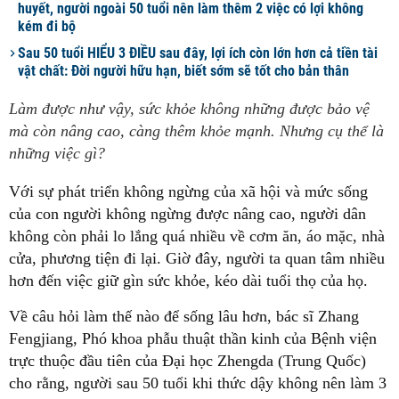
huyết, người ngoài 50 tuổi nên làm thêm 2 việc có lợi không
kém đi bộ
Sau 50 tuổi HIỂU 3 ĐIỀU sau đây, lợi ích còn lớn hơn cả tiền tài
vật chất: Đời người hữu hạn, biết sớm sẽ tốt cho bản thân
Làm được như vậy, sức khỏe không những được bảo vệ
mà còn nâng cao, càng thêm khỏe mạnh. Nhưng cụ thể là
những việc gì?
Với sự phát triển không ngừng của xã hội và mức sống
của con người không ngừng được nâng cao, người dân
không còn phải lo lắng quá nhiều về cơm ăn, áo mặc, nhà
cửa, phương tiện đi lại. Giờ đây, người ta quan tâm nhiều
hơn đến việc giữ gìn sức khỏe, kéo dài tuổi thọ của họ.
Về câu hỏi làm thế nào để sống lâu hơn, bác sĩ Zhang
Fengjiang, Phó khoa phẫu thuật thần kinh của Bệnh viện
trực thuộc đầu tiên của Đại học Zhengda (Trung Quốc)
cho rằng, người sau 50 tuổi khi thức dậy không nên làm 3