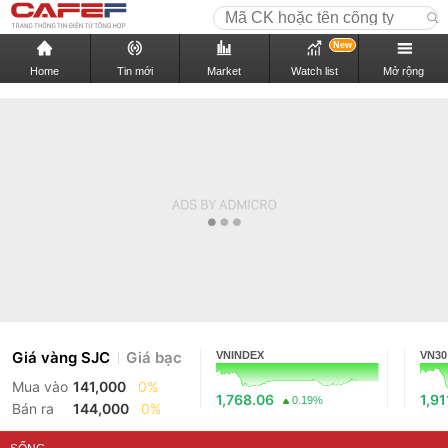
New
Home
Tin mới
Market
Watch list
Mở rộng
Giá vàng SJC
Giá bạc
VNINDEX
VN30
Mua vào
141,000
0%
1,768.06
1,91
0.19%
Bán ra
144,000
0%