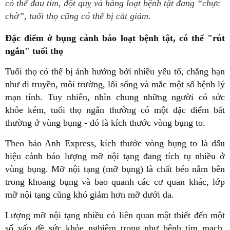
có thể đau tim, đột quỵ và hàng loạt bệnh tật đang “chực
chờ”, tuổi thọ cũng có thể bị cắt giảm.
Đặc điểm ở bụng cảnh báo loạt bệnh tật, có thể "rút
ngắn" tuổi thọ
Tuổi thọ có thể bị ảnh hưởng bởi nhiều yếu tố, chẳng hạn
như di truyền, môi trường, lối sống và mắc một số bệnh lý
mạn tính. Tuy nhiên, nhìn chung những người có sức
khỏe kém, tuổi thọ ngắn thường có một đặc điểm bất
thường ở vùng bụng - đó là kích thước vòng bụng to.
Theo báo Anh Express, kích thước vòng bụng to là dấu
hiệu cảnh báo lượng mỡ nội tạng đang tích tụ nhiều ở
vùng bụng. Mỡ nội tạng (mỡ bụng) là chất béo nằm bên
trong khoang bụng và bao quanh các cơ quan khác, lớp
mỡ nội tạng cũng khó giảm hơn mỡ dưới da.
Lượng mỡ nội tạng nhiều có liên quan mật thiết đến một
số vấn đề sức khỏe nghiêm trọng như bệnh tim mạch.