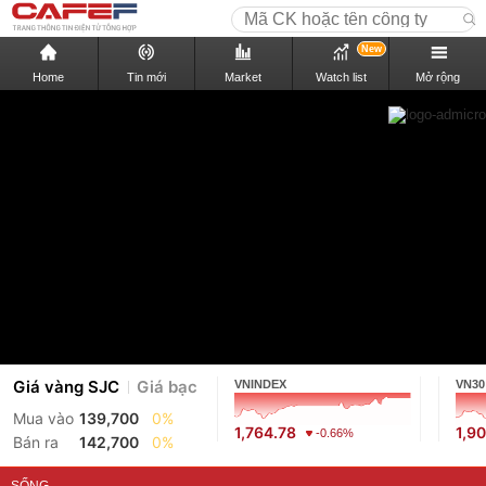
New
Home
Tin mới
Market
Watch list
Mở rộng
Giá vàng SJC
Giá bạc
VNINDEX
VN30
Mua vào
139,700
0%
1,764.78
1,9
-0.66%
Bán ra
142,700
0%